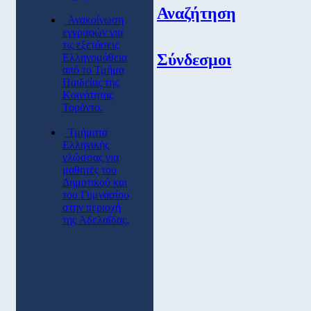
Αναζήτηση
Ανακοίνωση
εγγραφών για
τις εξετάσεις
Σύνδεσμοι
Ελληνομάθεια
από το Τμήμα
Παιδείας της
Κοινότητας
Τορόντο.
Τμήματα
Ελληνικής
γλώσσας για
μαθητές του
Δημοτικού και
του Γυμνασίου
στην περιοχή
της Αδελαΐδας.