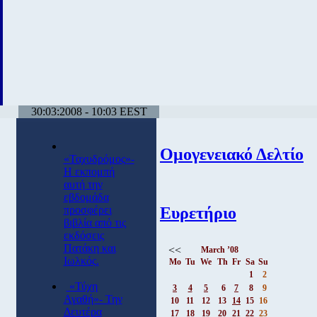
30:03:2008 - 10:03 EEST
Ομογενειακό Δελτίο
«Ταχυδρόμος»-
Η εκπομπή
αυτή την
εβδομάδα
Ευρετήριο
προσφέρει
βιβλία από τις
εκδόσεις
Πατάκη και
<<
March ’08
Ιωλκός.
Mo
Tu
We
Th
Fr
Sa
Su
1
2
«Τύχη
3
4
5
6
7
8
9
Αγαθή»- Την
10
11
12
13
14
15
16
Δευτέρα
17
18
19
20
21
22
23