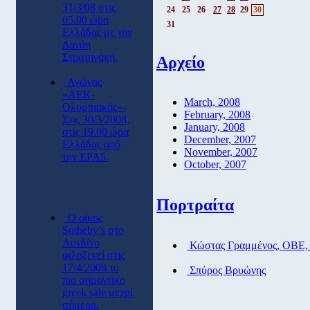
31/3/08 στις
24
25
26
27
28
29
30
05.00 ώρα
31
Ελλάδας με την
Δανάη
Στρατηγάκη.
Αρχείο
Αγώνας
«ΑΕΚ-
March, 2008
Ολυμπιακός»-
February, 2008
Στις 30/3/2008,
January, 2008
στις 19.00 ώρα
December, 2007
Ελλάδας από
November, 2007
την ΕΡΑ5.
October, 2007
Πορτραίτα
O οίκος
Sotheby’s στο
Λονδίνο
Κώστας Γραμμένος, ΟΒΕ,
φιλοξενεί στις
17/4/2008 το
Σπύρος Βρυώνης
πιο σημαντικό
greek sale μεχρί
σήμερα.