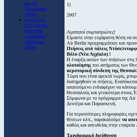
και 19
11
Οκτωβρίου
2008.»
2007
«Ελληνικό
Πολιτιστικό
Φεστιβάλ
Αγαπητοί συμπατριώτες!
Αδαλαΐδας
Είμαστε στην ευχάριστη θέση να σα
Οδύσσεια
Air Berlin προγραμμάτισε και προ
2008»
Πτήσεις από πόλεις Ντύσελντορφ
Βόλο (Νέα Αγχίαλο) !
Η έναρξη αυτών των πτήσεων στις 
υλοποίησης
του αιτήματος των Θε
αεροπορική σύνδεση της Θεσσαλ
Τώρα που είναι αρεκτά νωρίς, μπο
διατηρηθούν οι πτήσεις. Εναπόκειτα
απαιτούμενο ενδιαφέρον να κάνουμ
Θεσσαλούς και γενικότερα στους Έ
Σύμφωνα με το πρόγραμμα της Air B
Δευτέρα και Παρασκευή.
Για περισσότερες πληροφορίες σχετι
θέσεων κλπ., παρακαλούμε
να απε
καθώς και απευθείας στην εταιρεία 
Taχυδρομική διεύθυνση