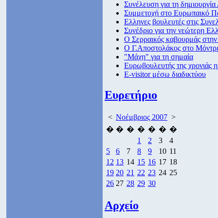
Συνέλευση για τη δημιουργία
Συμμετοχή στο Ευρωπαικό Π
Ελληνες βουλευτές στις Συνε
Συνέδριο για την νεώτερη Ελλ
Ο Σερραικός καβουρμάς στη
Ο Γ.Αποστολάκος στο Μόντρ
"Μάχη" για τη σημαία
Ευρωβουλευτής της χρονιάς
E-visitor μέσω διαδικτύου
Ευρετήριο
<
Νοέμβριος 2007
>
�
�
�
�
�
�
�
1
2
3
4
5
6
7
8
9
10
11
12
13
14
15
16
17
18
19
20
21
22
23
24
25
26
27
28
29
30
Αρχείο