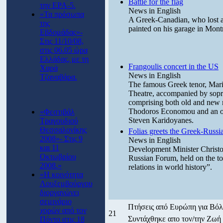
Battle for the flag
την ΕΡΑ-5.
News in English
«Τα πρόσωπα
A Greek-Canadian, who lost a 
της
painted on his garage in Montre
Εβδομάδας»-
Στις 11/10/08,
στις 06.05 ώρα
Ελλάδας, με τη
Frangoulis concert in the US
Χαρά
News in English
Τζαναβάρα.
The famous Greek tenor, Mario
Theatre, accompanied by sopr
comprising both old and new 
Thodoros Economou and an or
«Φεστιβάλ
Steven Karidoyanes.
Τραγουδιού
Θεσσαλονίκης
Folias greets the Greek-Russ
2008»- Στις 9
News in English
και 11
Development Minister Christos
Οκτωβρίου
Russian Forum, held on the top
2008.»
relations in world history”.
«Η κοινότητα
Λουξεμβούργου
διοργανώνει
σεμινάριο
Πτήσεις από Eυρώπη για Βόλ
χορών από τον
21
Συντάχθηκε απο τον/την Ζω
Πόντο στις 18