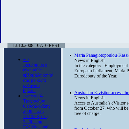
13:10:2008 - 07:10 EEST
Maria Panagiotopoulou-Kassi
«Ο
News in English
ταχυδρόμος»
In the category “Employment
είναι κάθε
European Parliament, Maria P
εβδομάδα κοντά
Eurodeputy of the Year.
σας με καλά
ελληνικά
βιβλία.
Australian E-visitor access th
«Φεστιβάλ
News in English
Τραγουδιού
Acces to Australia’s eVisitor 
Θεσσαλονίκης
from October 27, who will be a
2008»- Στις
free of charge.
11/10/08, στις
22.00 ώρα
Ελλάδας, από