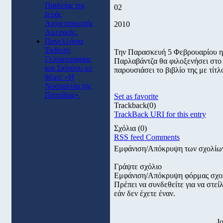
Παιδείας της
02
Ιεράς
Αρχιεπισκοπής
2010
Αμερικής.
Πανελλήνια
Έκθεση
Την Παρασκευή 5 Φεβρουαρίου 
Γελοιογραφίας
Παρλαβάντζα θα φιλοξενήσει στο 
και Σκίτσου με
παρουσιάσει το βιβλίο της με τίτ
θέμα: «Η
Νοσταλγία της
Πατρίδας».
Set as favorite
Trackback
(0)
TrackBack URI for this entry
Σχόλια
(0)
RSS feed Comments
Εμφάνιση/Απόκρυψη των σχολίω
Γράψτε σχόλιο
Εμφάνιση/Απόκρυψη φόρμας σχο
Πρέπει να συνδεθείτε για να στε
εάν δεν έχετε έναν.
J