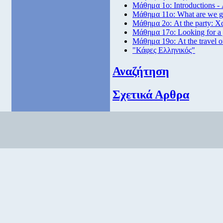
Μάθημα 1ο: Introductions -
Μάθημα 11ο: What are we go
Μάθημα 2ο: At the party: Χ
Μάθημα 17ο: Looking for a
Μάθημα 19ο: At the travel o
"Κάφες Ελληνικός"
Αναζήτηση
Σχετικά Αρθρα