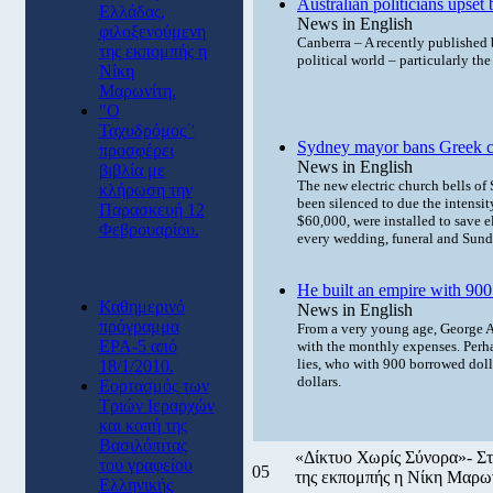
Australian politicians upset
Ελλάδας,
News in English
φιλοξενούμενη
Canberra – A recently published 
της εκπομπής η
political world – particularly th
Νίκη
Μαρωνίτη.
"Ο
Ταχυδρόμος΄'
Sydney mayor bans Greek ch
προσφέρει
News in English
βιβλία με
The new electric church bells of
κλήρωση την
been silenced to due the intensit
Παρασκευή 12
$60,000, were installed to save 
Φεβρουαρίου.
every wedding, funeral and Sun
He built an empire with 900
Καθημερινό
News in English
πρόγραμμα
From a very young age, George Ar
ΕΡΑ-5 από
with the monthly expenses. Perhap
lies, who with 900 borrowed doll
18/1/2010.
dollars.
Εορτασμός των
Τριών Ιεραρχών
και κοπή της
Βασιλόπιτας
«Δίκτυο Χωρίς Σύνορα»- Στι
του γραφείου
05
της εκπομπής η Νίκη Μαρων
Ελληνικής