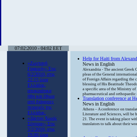
07:02:2010 - 04:02 EET
Help for Haiti from Alexandr
«Ζωντανή
News in English
Γραμμή»- Στις
Alexandria - The ancient Greek O
6/2/2010, στις
pleas of the General internation
of Foreign Affairs regarding the 
22.15 ώρα
blessing of His Beatitude Theodor
Ελλάδας,
a specific area of the Ministry o
αποκριάτικα
pharmaceutical and orthopaedic
ήθη και έθιμα
Translation conference at 
από διάφορες
News in English
περιοχές της
Athens – A conference on transla
Ελλάδας.
Literature and Sciences, will be
«Δίκτυο Χωρίς
21. The event is taking place wit
Σύνορα»- Στις
translators to talk about their wo
5/2/2010, στις
19.00 ώρα