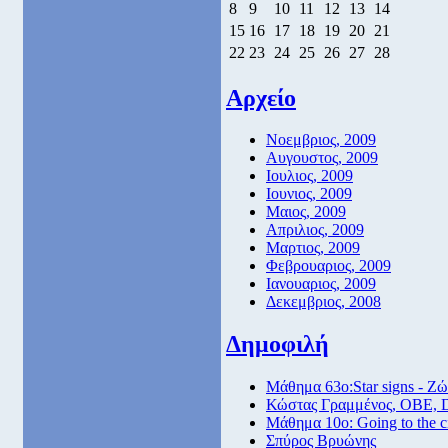
8
9
10
11
12
13
14
15
16
17
18
19
20
21
22
23
24
25
26
27
28
Αρχείο
Νοεμβριος, 2009
Αυγουστος, 2009
Ιουλιος, 2009
Ιουνιος, 2009
Μαιος, 2009
Απριλιος, 2009
Μαρτιος, 2009
Φεβρουαριος, 2009
Ιανουαριος, 2009
Δεκεμβριος, 2008
Δημοφιλή
Μάθημα 63ο:Star signs - Ζώ
Κώστας Γραμμένος, ΟΒΕ, 
Μάθημα 10ο: Going to the 
Σπύρος Βρυώνης