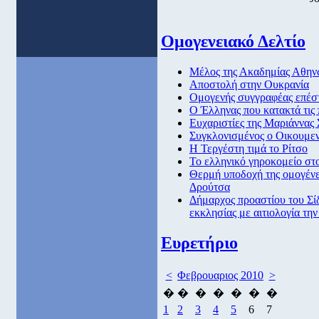
Ομογενειακό Δελτίο
Μέλος της Ακαδημίας Αθην
Αποστολή στην Ουκρανία
Ομογενής συγγραφέας επέστ
O Έλληνας που κατακτά τις
Ευχαριστίες της Μαριάννας 
Συγκλονισμένος ο Οικουμεν
Η Τεργέστη τιμά το Ρίτσο
Το ελληνικό γηροκομείο στ
Θερμή υποδοχή της ομογέν
Δρούτσα
Δήμαρχος προαστίου του Σί
εκκλησίας με αιτιολογία τη
Ευρετήριο
<
Φεβρουαριος 2010
>
�
�
�
�
�
�
�
1
2
3
4
5
6
7