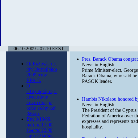
06:10:2009 - 07:10 EEST
Pres. Barack Obama congrat
Οι Εκλογές τις
News in English
4ης Οκτωβρίου
Prime Minister-elect, Georg
2009 στην
Barack Obama, who said he wa
ΕΡΑ-5.
PASOK leader.
Ο
«Ταχυδρόμος»-
είναι πάντα
Hambis Nikolaou honored b
κοντά σας με
News in English
καλά ελληνικά
The President of the Cyprus 
βιβλία.
Fedration of America over th
Στις 3/10/09,
expresses and represents tra
από τις 17.00
hospitality.
έως τις 22.00
ώρα Ελλάδας,