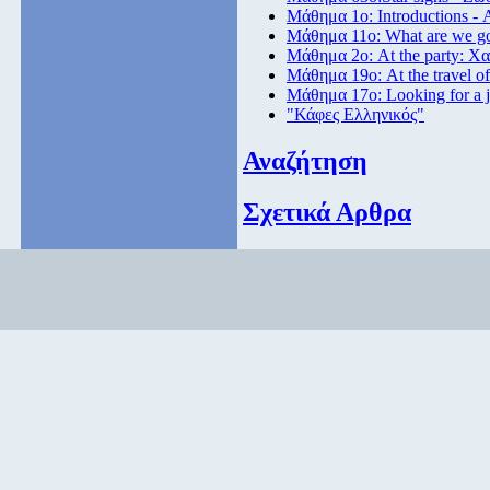
Μάθημα 1ο: Introductions -
Μάθημα 11ο: What are we goi
Μάθημα 2ο: At the party: Χα
Μάθημα 19ο: At the travel of
Μάθημα 17ο: Looking for a 
"Κάφες Ελληνικός"
Αναζήτηση
Σχετικά Αρθρα