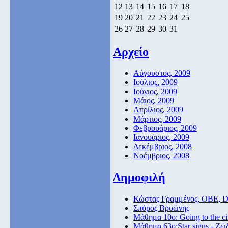
12
13
14
15
16
17
18
19
20
21
22
23
24
25
26
27
28
29
30
31
Αρχείο
Αύγουστος, 2009
Ιούλιος, 2009
Ιούνιος, 2009
Μάιος, 2009
Απρίλιος, 2009
Μάρτιος, 2009
Φεβρουάριος, 2009
Ιανουάριος, 2009
Δεκέμβριος, 2008
Νοέμβριος, 2008
Δημοφιλή
Κώστας Γραμμένος, ΟΒΕ, 
Σπύρος Βρυώνης
Μάθημα 10ο: Going to the c
Μάθημα 63ο:Star signs - Ζώ