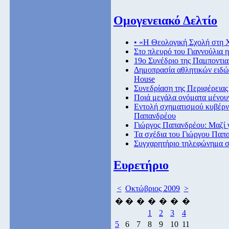
Ομογενειακό Δελτίο
• «Η Θεολογική Σχολή στη 
Στο πλευρό του Γιαννούλια 
19ο Συνέδριο της Παμποντι
Δημοπρασία αθλητικών ειδών
House
Συνεδρίαση της Περιφέρεια
Ποιά μεγάλα ονόματα μένουν
Εντολή σχηματισμού κυβέρν
Παπανδρέου
Γιώργος Παπανδρέου: Μαζί γ
Τα σχέδια του Γιώργου Παπα
Συγχαρητήριο τηλεφώνημα 
Ευρετήριο
<
Οκτώβριος 2009
>
�
�
�
�
�
�
�
1
2
3
4
5
6
7
8
9
10
11