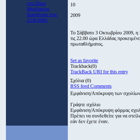
στο Δήμο
10
Μουζακίου
Καρδίτσας στις
2009
22/8/2009.
Το Σάββατο 3 Οκτωβρίου 2009, η 
τις 22.00 ώρα Ελλάδας προκειμέν
πρωταθλήματος.
Set as favorite
Trackback
(0)
TrackBack URI for this entry
Σχόλια
(0)
RSS feed Comments
Εμφάνιση/Απόκρυψη των σχολίω
Γράψτε σχόλιο
Εμφάνιση/Απόκρυψη φόρμας σχο
Πρέπει να συνδεθείτε για να στε
εάν δεν έχετε έναν.