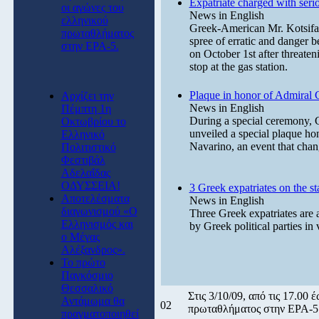
Expatriate charged with seri
οι αγώνες του
News in English
ελληνικού
Greek-American Mr. Kotsifas
πρωταθλήματος
spree of erratic and danger b
στην ΕΡΑ-5.
on October 1st after threaten
stop at the gas station.
Plaque in honor of Admiral 
Αρχίζει την
News in English
Πέμπτη 1η
During a special ceremony, 
Οκτωβρίου το
unveiled a special plaque h
Ελληνικό
Navarino, an event that chan
Πολιτιστικό
Φεστιβάλ
Αδελαΐδας
ΟΔΥΣΣΕΙΑ!
3 Greek expatriates on the sta
Αποτελέσματα
News in English
διαγωνισμού «Ο
Three Greek expatriates are 
Ελληνισμός και
by Greek political parties in 
ο Μέγας
Αλέξανδρος».
Το πρώτο
Παγκόσμιο
Θεσσαλικό
Στις 3/10/09, από τις 17.00
Αντάμωμα θα
02
πρωταθλήματος στην ΕΡΑ-5
πραγματοποιηθεί