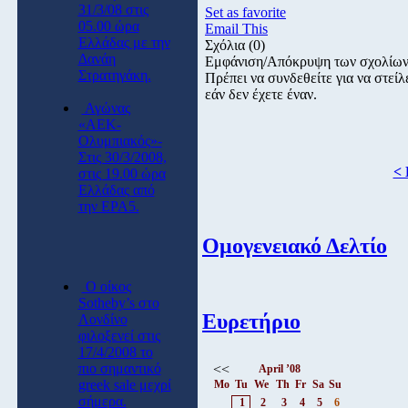
31/3/08 στις
Set as favorite
05.00 ώρα
Email This
Ελλάδας με την
Σχόλια
(0)
Δανάη
Εμφάνιση/Απόκρυψη των σχολίω
Στρατηγάκη.
Πρέπει να συνδεθείτε για να στε
εάν δεν έχετε έναν.
Αγώνας
«ΑΕΚ-
Ολυμπιακός»-
Στις 30/3/2008,
< 
στις 19.00 ώρα
Ελλάδας από
την ΕΡΑ5.
Ομογενειακό Δελτίο
O οίκος
Sotheby’s στο
Ευρετήριο
Λονδίνο
φιλοξενεί στις
17/4/2008 το
πιο σημαντικό
<<
April ’08
greek sale μεχρί
Mo
Tu
We
Th
Fr
Sa
Su
σήμερα.
1
2
3
4
5
6