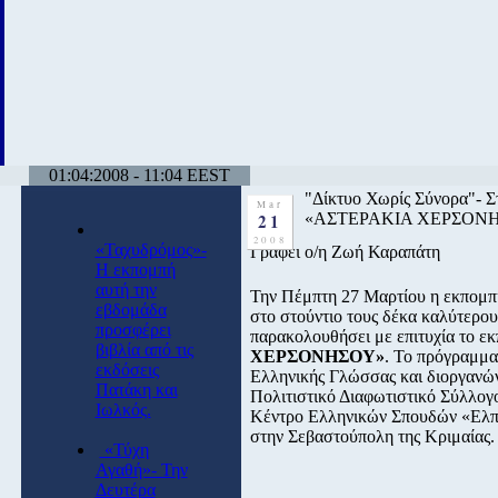
01:04:2008 - 11:04 EEST
"Δίκτυο Χωρίς Σύνορα"- Στ
Mar
21
«ΑΣΤΕΡΑΚΙΑ ΧΕΡΣΟΝΗ
2008
«Ταχυδρόμος»-
Γράφει ο/η Ζωή Καραπάτη
Η εκπομπή
αυτή την
Την Πέμπτη 27 Μαρτίου η εκπομ
εβδομάδα
στο στούντιο τους δέκα καλύτερου
προσφέρει
παρακολουθήσει με επιτυχία το ε
βιβλία από τις
ΧΕΡΣΟΝΗΣΟΥ»
. Το πρόγραμμα
εκδόσεις
Ελληνικής Γλώσσας και διοργανών
Πατάκη και
Πολιτιστικό Διαφωτιστικό Σύλλο
Ιωλκός.
Κέντρο Ελληνικών Σπουδών «Ελπ
στην Σεβαστούπολη της Κριμαίας.
«Τύχη
Αγαθή»- Την
Δευτέρα