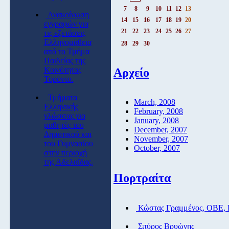
7
8
9
10
11
12
13
Ανακοίνωση
14
15
16
17
18
19
20
εγγραφών για
21
22
23
24
25
26
27
τις εξετάσεις
Ελληνομάθεια
28
29
30
από το Τμήμα
Παιδείας της
Κοινότητας
Αρχείο
Τορόντο.
Τμήματα
March, 2008
Ελληνικής
February, 2008
γλώσσας για
January, 2008
μαθητές του
December, 2007
Δημοτικού και
November, 2007
του Γυμνασίου
October, 2007
στην περιοχή
της Αδελαΐδας.
Πορτραίτα
Κώστας Γραμμένος, ΟΒΕ,
Σπύρος Βρυώνης