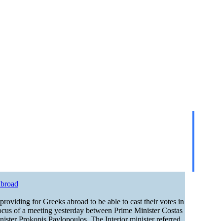
abroad
 providing for Greeks abroad to be able to cast their votes in
focus of a meeting yesterday between Prime Minister Costas
ister Prokopis Pavlopoulos. The Interior minister referred