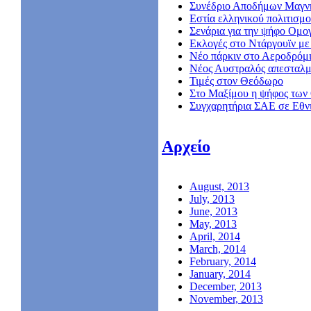
Συνέδριο Αποδήμων Μαγν
Εστία ελληνικού πολιτισμο
Σενάρια για την ψήφο Ομο
Εκλογές στο Ντάργουϊν με 
Νέο πάρκιν στο Αεροδρόμ
Nέος Αυστραλός απεσταλμ
Τιμές στον Θεόδωρο
Στο Μαξίμου η ψήφος των
Συγχαρητήρια ΣΑΕ σε Εθν
Αρχείο
August, 2013
July, 2013
June, 2013
May, 2013
April, 2014
March, 2014
February, 2014
January, 2014
December, 2013
November, 2013