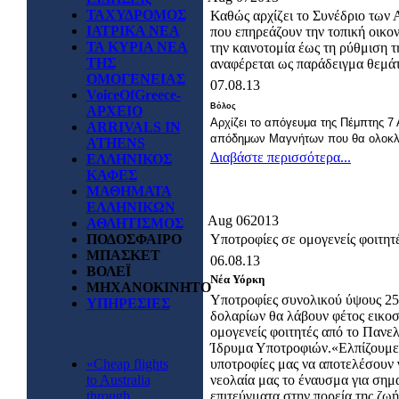
ΤΑΧΥΔΡΟΜΟΣ
Καθώς αρχίζει το Συνέδριο των
ΙΑΤΡΙΚΑ ΝΕΑ
που επηρεάζουν την τοπική οικον
ΤΑ ΚΥΡΙΑ ΝΕΑ
την καινοτομία έως τη ρύθμιση
ΤΗΣ
αναφέρεται ως παράδειγμα θεμάτ
ΟΜΟΓΕΝΕΙΑΣ
07.08.13
VoiceOfGreece-
Βόλος
ΑΡΧΕΙΟ
Αρχίζει το απόγευμα της Πέμπτης 7
ARRIVALS IN
απόδημων Μαγνήτων που θα ολοκλη
ATHENS
Διαβάστε περισσότερα...
ΕΛΛΗΝΙΚΟΣ
ΚΑΦΕΣ
ΜΑΘΗΜΑΤΑ
ΕΛΛΗΝΙΚΩΝ
Aug
06
2013
ΑΘΛΗΤΙΣΜΟΣ
ΠΟΔΟΣΦΑΙΡΟ
Υποτροφίες σε ομογενείς φοιτητ
ΜΠΑΣΚΕΤ
06.08.13
ΒΟΛΕΪ
Νέα Υόρκη
ΜΗΧΑΝΟΚΙΝΗΤΟ
Υποτροφίες συνολικού ύψους 25
ΥΠΗΡΕΣΙΕΣ
δολαρίων θα λάβουν φέτος εικοσ
ομογενείς φοιτητές από το Πανε
Ίδρυμα Υποτροφιών.«Ελπίζουμε
«Cheap flights
υποτροφίες μας να αποτελέσουν 
to Australia
νεολαία μας το έναυσμα για σημ
through
επιτεύγματα στην πορεία της ζωή