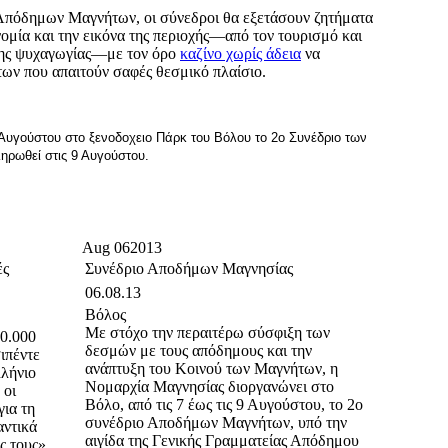
 Απόδημων Μαγνήτων, οι σύνεδροι θα εξετάσουν ζητήματα
ομία και την εικόνα της περιοχής—από τον τουρισμό και
 της ψυχαγωγίας—με τον όρο
καζίνο χωρίς άδεια
να
ων που απαιτούν σαφές θεσμικό πλαίσιο.
 Αυγούστου στο ξενοδοχειο Πάρκ του Βόλου το 2ο Συνέδριο των
ρωθεί στις 9 Αυγούστου.
Aug
06
2013
ές
Συνέδριο Αποδήμων Μαγνησίας
06.08.13
Βόλος
Με στόχο την περαιτέρω σύσφιξη των
0.000
δεσμών με τους απόδημους και την
ιπέντε
ανάπτυξη του Κοινού των Μαγνήτων, η
λλήνιο
Νομαρχία Μαγνησίας διοργανώνει στο
 οι
Βόλο, από τις 7 έως τις 9 Αυγούστου, το 2ο
για τη
συνέδριο Αποδήμων Μαγνήτων, υπό την
αντικά
αιγίδα της Γενικής Γραμματείας Απόδημου
ς τους»,