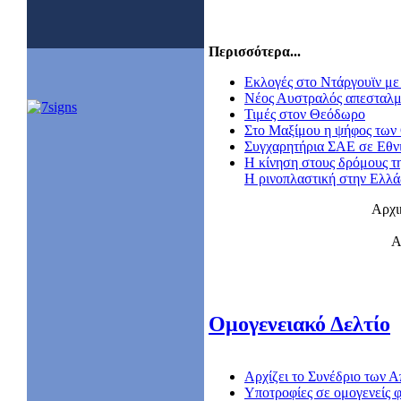
Περισσότερα...
Εκλογές στο Ντάργουϊν με 
Nέος Αυστραλός απεσταλμ
Τιμές στον Θεόδωρο
Στο Μαξίμου η ψήφος των
Συγχαρητήρια ΣΑΕ σε Εθν
Η κίνηση στους δρόμους τ
Η ρινοπλαστική στην Ελλ
Αρχι
Α
Ομογενειακό Δελτίο
Αρχίζει το Συνέδριο των
Υποτροφίες σε ομογενείς φ