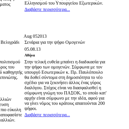
Ελληνισμού του Υπουργείου Εξωτερικών.
ύματος
Διαβάστε περισσότερα...
Aug
05
2013
 Βελιγράδι
Σενάρια για την ψήφο Ομογενών
05.08.13
Αθήνα
 πολιτισμού
Στην τελική ευθεία μπαίνει η διαδικασία για
δρος του
την ψήφο των ομογενών. Σύμφωνα με τον
ύ καθηγητής
υπουργό Εσωτερικών κ. Πρ. Παυλόπουλο
πινιώτης.
θα δοθεί σύντομα στη δημοσιότητα το νέο
σχέδιο για να ξεκινήσει άλλος ένας γύρος
διαλόγου. Στόχος είναι να διασφαλισθεί η
σύμφωνη γνώμη του ΠΑΣΟΚ, το οποίο κατ'
αρχήν είναι σύμφωνο με την ιδέα, αφού για
αλλιών
να γίνει νόμος του κράτους απαιτούνται 200
χευση
ψήφοι.
 πιο εύκολη
ι αποφασίστε
Διαβάστε περισσότερα...
μαλλιών.