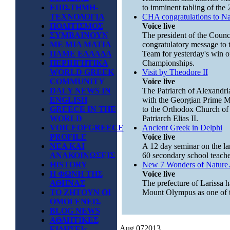
ΕΠΙΣΤΗΜΗ-
to imminent tabling of the 2
ΤΕΧΝΟΛΟΓΙΑ
CHA congratulations to Na
ΠΟΛΙΤΙΣΜΟΣ
Voice live
ΣΥΜΒΑΙΝΟΥΝ
The president of the Counc
ΜΕ ΜΙΑ ΜΑΤΙΑ
congratulatory message to 
ΠΑΜΕ ΕΛΛΑΔΑ
Team for yesterday's win of
ΠΕΡΙΗΓΗΤΙΚΑ
Championships.
WORLD GREEK
Visit by Theodore II
COMMUNITY
Voice live
DALY NEWS IN
The Patriarch of Alexandria
ENGLISH
with the Georgian Prime Min
GREECE IN THE
to the Orthodox Church of
WORLD
Patriarch Elias II.
VOICEOFGREECE
Ancient Greek in Delphi
PROFILE
Voice live
ΝΕΑ ΚΑΙ
A 12 day seminar on the la
ΑΝΑΚΟΙΝΩΣΕΙΣ
60 secondary school teache
HISTORY
New 7 Wonders of Natur
Η ΦΩΝΗ ΤΗΣ
Voice live
ΑΘΗΝΑΣ
The prefecture of Larissa h
ΤΟ ΖΗΤΟΥΝ ΟΙ
Mount Olympus as one of 
ΟΜΟΓΕΝΕΙΣ
BLOG NEWS
ΑΘΛΗΤΙΚΕΣ
Aug
07
2013
ΕΙΔΗΣΕΙς