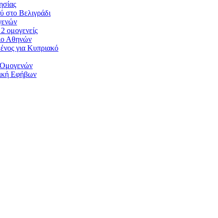
ησίας
ύ στο Βελιγράδι
γενών
2 ομογενείς
ιο Αθηνών
ένος για Κυπριακό
 Ομογενών
ική Εφήβων