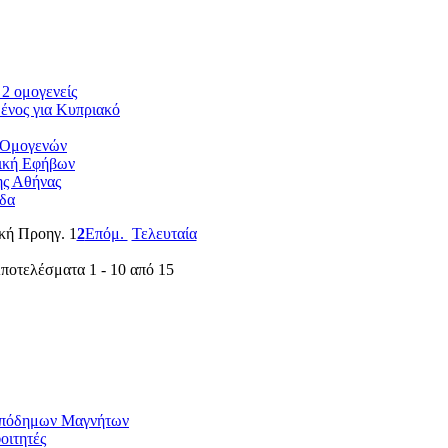
2 ομογενείς
ένος για Κυπριακό
 Ομογενών
ική Εφήβων
ης Αθήνας
άδα
κή Προηγ.
1
2
Επόμ.
Τελευταία
ποτελέσματα 1 - 10 από 15
 Απόδημων Μαγνήτων
οιτητές