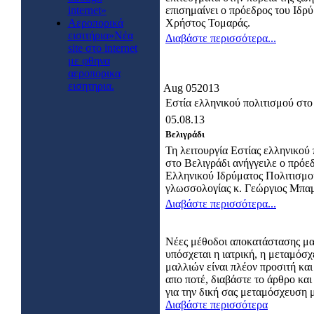
internet»
επισημαίνει ο πρόεδρος του Ιδρ
Αεροπορικά
Χρήστος Τομαράς.
εισιτήρια»Νέα
Διαβάστε περισσότερα...
site στο internet
με φθηνα
αεροπορικα
εισητηρια.
Aug
05
2013
Εστία ελληνικού πολιτισμού στο
05.08.13
Βελιγράδι
Τη λειτουργία Εστίας ελληνικού
στο Βελιγράδι ανήγγειλε ο πρόε
Ελληνικού Ιδρύματος Πολιτισμο
γλωσσολογίας κ. Γεώργιος Μπαμ
Διαβάστε περισσότερα...
Νέες μέθοδοι αποκατάστασης μ
υπόσχεται η ιατρική, η μεταμόσ
μαλλιών είναι πλέον προσιτή και
απο ποτέ, διαβάστε το άρθρο κα
για την δική σας μεταμόσχευση 
Διαβάστε περισσότερα