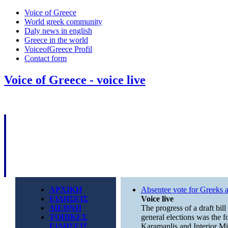
Voice of Greece
World greek community
Daly news in english
Greece in the world
VoiceofGreece Profil
Contact form
Voice of Greece - voice live
ΑΡΧΙΚΗ
Absentee vote for Greeks 
ΕΙΔΗΣΕΙΣ
Voice live
ΔΙΕΘΝΗ
The progress of a draft bill
ΤΟΠΙΚΕΣ
general elections was the 
ΕΙΔΗΣΕΙΣ
Karamanlis and Interior Min