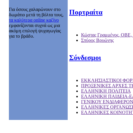
Για όσους χαλαρώνουν στο
Πορτραίτα
δωμάτιο μετά τη βόλτα τους,
τα καλύτερα online καζίνο
εμφανίζονται συχνά ως μια
ακόμη επιλογή ψυχαγωγίας
Κώστας Γραμμένος, ΟΒΕ,
για το βράδυ.
Σπύρος Βρυώνης
Σύνδεσμοι
EKKΛΗΣΙΑΣΤΙΚΟΙ ΦΟΡ
ΠΡΟΞΕΝΙΚΕΣ ΑΡΧΕΣ Τ
ΕΛΛΗΝΙΚΗ ΠΟΛΙΤΕΙΑ
ΕΛΛΗΝΙΚΗ ΠΑΙΔΕΙΑ-
ΓΕΝΙΚΟΥ ΕΝΔΙΑΦΕΡΟ
ΕΛΛΗΝΙΚΕΣ ΟΡΓΑΝΩΣΕ
ΕΛΛΗΝΙΚΕΣ ΚΟΙΝΟΤΗΤ