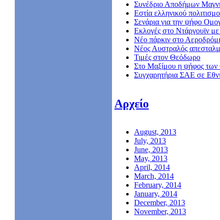
Συνέδριο Αποδήμων Μαγν
Εστία ελληνικού πολιτισμο
Σενάρια για την ψήφο Ομο
Εκλογές στο Ντάργουϊν με 
Νέο πάρκιν στο Αεροδρόμ
Nέος Αυστραλός απεσταλμ
Τιμές στον Θεόδωρο
Στο Μαξίμου η ψήφος των
Συγχαρητήρια ΣΑΕ σε Εθν
Αρχείο
August, 2013
July, 2013
June, 2013
May, 2013
April, 2014
March, 2014
February, 2014
January, 2014
December, 2013
November, 2013