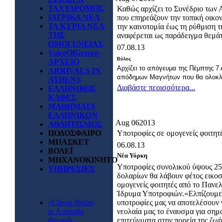
ΤΑΧΥΔΡΟΜΟΣ
Καθώς αρχίζει το Συνέδριο των
ΙΑΤΡΙΚΑ ΝΕΑ
που επηρεάζουν την τοπική οικον
ΤΑ ΚΥΡΙΑ ΝΕΑ
την καινοτομία έως τη ρύθμιση
ΤΗΣ
αναφέρεται ως παράδειγμα θεμάτ
ΟΜΟΓΕΝΕΙΑΣ
07.08.13
VoiceOfGreece-
Βόλος
ΑΡΧΕΙΟ
Αρχίζει το απόγευμα της Πέμπτης 7
ARRIVALS IN
απόδημων Μαγνήτων που θα ολοκλη
ATHENS
Διαβάστε περισσότερα...
ΕΛΛΗΝΙΚΟΣ
ΚΑΦΕΣ
ΜΑΘΗΜΑΤΑ
ΕΛΛΗΝΙΚΩΝ
Aug
06
2013
ΑΘΛΗΤΙΣΜΟΣ
ΠΟΔΟΣΦΑΙΡΟ
Υποτροφίες σε ομογενείς φοιτητ
ΜΠΑΣΚΕΤ
06.08.13
ΒΟΛΕΪ
Νέα Υόρκη
ΜΗΧΑΝΟΚΙΝΗΤΟ
Υποτροφίες συνολικού ύψους 25
ΥΠΗΡΕΣΙΕΣ
δολαρίων θα λάβουν φέτος εικοσ
ομογενείς φοιτητές από το Πανε
Ίδρυμα Υποτροφιών.«Ελπίζουμε
«Cheap flights
υποτροφίες μας να αποτελέσουν 
to Australia
νεολαία μας το έναυσμα για σημ
through
επιτεύγματα στην πορεία της ζωή