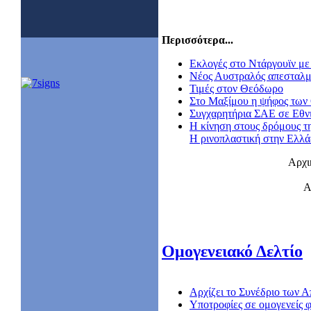
Περισσότερα...
Εκλογές στο Ντάργουϊν με 
Nέος Αυστραλός απεσταλμ
Τιμές στον Θεόδωρο
Στο Μαξίμου η ψήφος των
Συγχαρητήρια ΣΑΕ σε Εθν
Η κίνηση στους δρόμους τ
Η ρινοπλαστική στην Ελλ
Αρχι
Α
Ομογενειακό Δελτίο
Αρχίζει το Συνέδριο των
Υποτροφίες σε ομογενείς φ