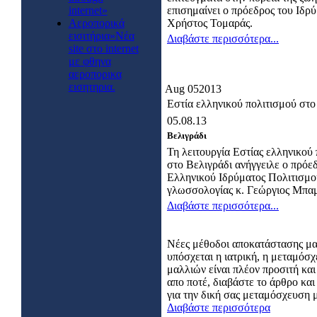
internet»
επισημαίνει ο πρόεδρος του Ιδρ
Αεροπορικά
Χρήστος Τομαράς.
εισιτήρια»Νέα
Διαβάστε περισσότερα...
site στο internet
με φθηνα
αεροπορικα
εισητηρια.
Aug
05
2013
Εστία ελληνικού πολιτισμού στο
05.08.13
Βελιγράδι
Τη λειτουργία Εστίας ελληνικού
στο Βελιγράδι ανήγγειλε ο πρόε
Ελληνικού Ιδρύματος Πολιτισμο
γλωσσολογίας κ. Γεώργιος Μπαμ
Διαβάστε περισσότερα...
Νέες μέθοδοι αποκατάστασης μ
υπόσχεται η ιατρική, η μεταμόσ
μαλλιών είναι πλέον προσιτή και
απο ποτέ, διαβάστε το άρθρο κα
για την δική σας μεταμόσχευση 
Διαβάστε περισσότερα