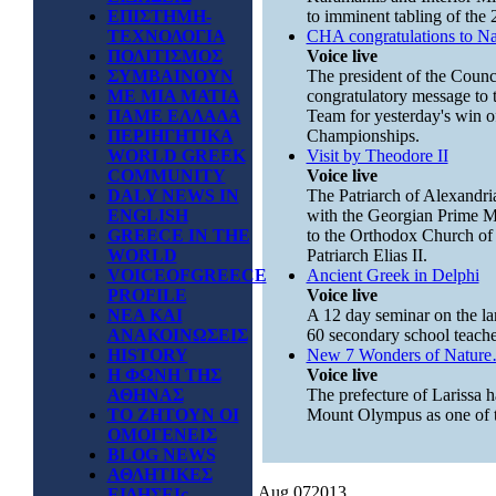
ΕΠΙΣΤΗΜΗ-
to imminent tabling of the 2
ΤΕΧΝΟΛΟΓΙΑ
CHA congratulations to Na
ΠΟΛΙΤΙΣΜΟΣ
Voice live
ΣΥΜΒΑΙΝΟΥΝ
The president of the Counc
ΜΕ ΜΙΑ ΜΑΤΙΑ
congratulatory message to 
ΠΑΜΕ ΕΛΛΑΔΑ
Team for yesterday's win of
ΠΕΡΙΗΓΗΤΙΚΑ
Championships.
WORLD GREEK
Visit by Theodore II
COMMUNITY
Voice live
DALY NEWS IN
The Patriarch of Alexandria
ENGLISH
with the Georgian Prime Min
GREECE IN THE
to the Orthodox Church of
WORLD
Patriarch Elias II.
VOICEOFGREECE
Ancient Greek in Delphi
PROFILE
Voice live
ΝΕΑ ΚΑΙ
A 12 day seminar on the la
ΑΝΑΚΟΙΝΩΣΕΙΣ
60 secondary school teache
HISTORY
New 7 Wonders of Natur
Η ΦΩΝΗ ΤΗΣ
Voice live
ΑΘΗΝΑΣ
The prefecture of Larissa h
ΤΟ ΖΗΤΟΥΝ ΟΙ
Mount Olympus as one of 
ΟΜΟΓΕΝΕΙΣ
BLOG NEWS
ΑΘΛΗΤΙΚΕΣ
Aug
07
2013
ΕΙΔΗΣΕΙς