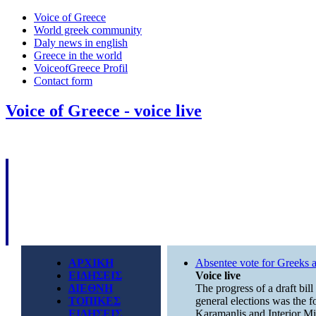
Voice of Greece
World greek community
Daly news in english
Greece in the world
VoiceofGreece Profil
Contact form
Voice of Greece - voice live
ΑΡΧΙΚΗ
Absentee vote for Greeks 
ΕΙΔΗΣΕΙΣ
Voice live
ΔΙΕΘΝΗ
The progress of a draft bill
ΤΟΠΙΚΕΣ
general elections was the 
ΕΙΔΗΣΕΙΣ
Karamanlis and Interior Min