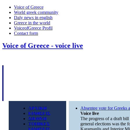
Voice of Greece
World greek community
Daly news in english
Greece in the world
VoiceofGreece Profil
Contact form
Voice of Greece - voice live
ΑΡΧΙΚΗ
Absentee vote for Greeks 
ΕΙΔΗΣΕΙΣ
Voice live
ΔΙΕΘΝΗ
The progress of a draft bill
ΤΟΠΙΚΕΣ
general elections was the 
ΕΙΔΗΣΕΙΣ
Karamanlis and Interior Min