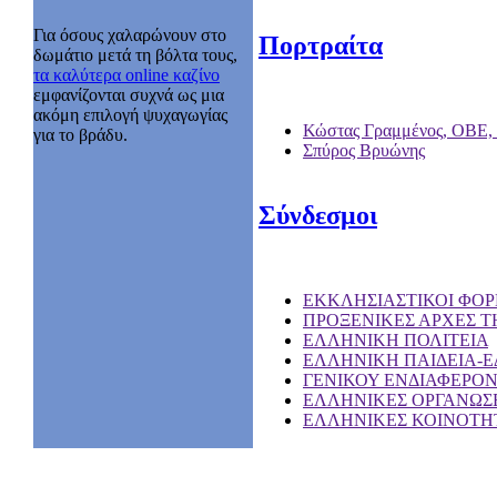
Για όσους χαλαρώνουν στο
Πορτραίτα
δωμάτιο μετά τη βόλτα τους,
τα καλύτερα online καζίνο
εμφανίζονται συχνά ως μια
ακόμη επιλογή ψυχαγωγίας
Κώστας Γραμμένος, ΟΒΕ,
για το βράδυ.
Σπύρος Βρυώνης
Σύνδεσμοι
EKKΛΗΣΙΑΣΤΙΚΟΙ ΦΟΡ
ΠΡΟΞΕΝΙΚΕΣ ΑΡΧΕΣ Τ
ΕΛΛΗΝΙΚΗ ΠΟΛΙΤΕΙΑ
ΕΛΛΗΝΙΚΗ ΠΑΙΔΕΙΑ-
ΓΕΝΙΚΟΥ ΕΝΔΙΑΦΕΡΟ
ΕΛΛΗΝΙΚΕΣ ΟΡΓΑΝΩΣΕ
ΕΛΛΗΝΙΚΕΣ ΚΟΙΝΟΤΗΤ