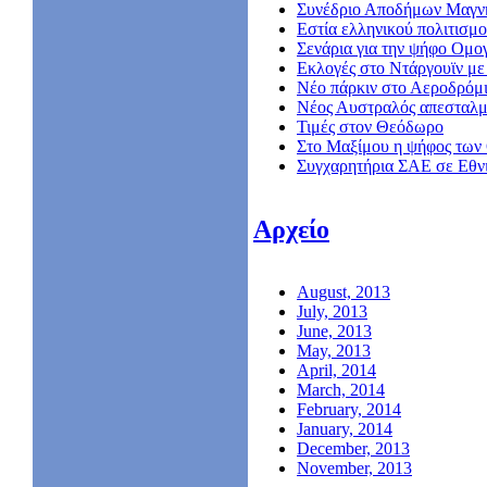
Συνέδριο Αποδήμων Μαγν
Εστία ελληνικού πολιτισμο
Σενάρια για την ψήφο Ομο
Εκλογές στο Ντάργουϊν με 
Νέο πάρκιν στο Αεροδρόμ
Nέος Αυστραλός απεσταλμ
Τιμές στον Θεόδωρο
Στο Μαξίμου η ψήφος των
Συγχαρητήρια ΣΑΕ σε Εθν
Αρχείο
August, 2013
July, 2013
June, 2013
May, 2013
April, 2014
March, 2014
February, 2014
January, 2014
December, 2013
November, 2013