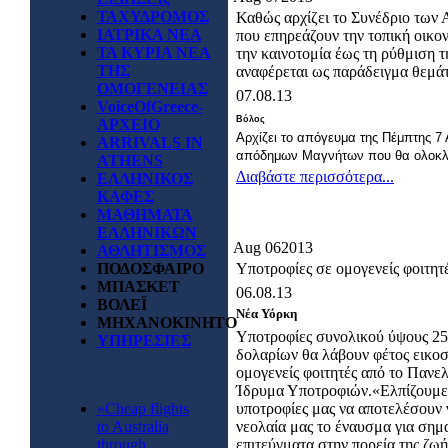
ΤΑΧΥΔΡΟΜΟΣ
Καθώς αρχίζει το Συνέδριο των
ΙΑΤΡΙΚΑ ΝΕΑ
που επηρεάζουν την τοπική οικον
ΤΑ ΚΥΡΙΑ ΝΕΑ
την καινοτομία έως τη ρύθμιση
ΤΗΣ
αναφέρεται ως παράδειγμα θεμάτ
ΟΜΟΓΕΝΕΙΑΣ
07.08.13
VoiceOfGreece-
Βόλος
ΑΡΧΕΙΟ
Αρχίζει το απόγευμα της Πέμπτης 7
ARRIVALS IN
απόδημων Μαγνήτων που θα ολοκλη
ATHENS
Διαβάστε περισσότερα...
ΕΛΛΗΝΙΚΟΣ
ΚΑΦΕΣ
ΜΑΘΗΜΑΤΑ
ΕΛΛΗΝΙΚΩΝ
Aug
06
2013
ΑΘΛΗΤΙΣΜΟΣ
ΠΟΔΟΣΦΑΙΡΟ
Υποτροφίες σε ομογενείς φοιτητ
ΜΠΑΣΚΕΤ
06.08.13
ΒΟΛΕΪ
Νέα Υόρκη
ΜΗΧΑΝΟΚΙΝΗΤΟ
Υποτροφίες συνολικού ύψους 25
ΥΠΗΡΕΣΙΕΣ
δολαρίων θα λάβουν φέτος εικοσ
ομογενείς φοιτητές από το Πανε
Ίδρυμα Υποτροφιών.«Ελπίζουμε
«Cheap flights
υποτροφίες μας να αποτελέσουν 
to Australia
νεολαία μας το έναυσμα για σημ
through
επιτεύγματα στην πορεία της ζωή