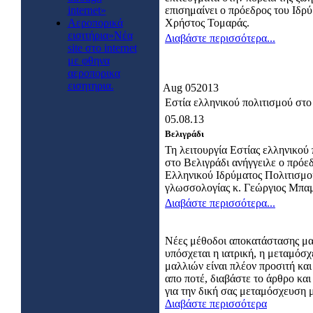
internet»
επισημαίνει ο πρόεδρος του Ιδρ
Αεροπορικά
Χρήστος Τομαράς.
εισιτήρια»Νέα
Διαβάστε περισσότερα...
site στο internet
με φθηνα
αεροπορικα
εισητηρια.
Aug
05
2013
Εστία ελληνικού πολιτισμού στο
05.08.13
Βελιγράδι
Τη λειτουργία Εστίας ελληνικού
στο Βελιγράδι ανήγγειλε ο πρόε
Ελληνικού Ιδρύματος Πολιτισμο
γλωσσολογίας κ. Γεώργιος Μπαμ
Διαβάστε περισσότερα...
Νέες μέθοδοι αποκατάστασης μ
υπόσχεται η ιατρική, η μεταμόσ
μαλλιών είναι πλέον προσιτή και
απο ποτέ, διαβάστε το άρθρο κα
για την δική σας μεταμόσχευση 
Διαβάστε περισσότερα