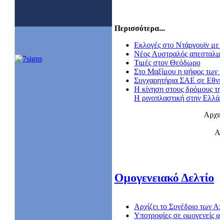
Περισσότερα...
Εκλογές στο Ντάργουϊν με 
Nέος Αυστραλός απεσταλμ
Τιμές στον Θεόδωρο
Στο Μαξίμου η ψήφος των
Συγχαρητήρια ΣΑΕ σε Εθν
Η κίνηση στους δρόμους τ
Η ρινοπλαστική στην Ελλ
Αρχι
Α
Ομογενειακό Δελτίο
Αρχίζει το Συνέδριο των
Υποτροφίες σε ομογενείς φ