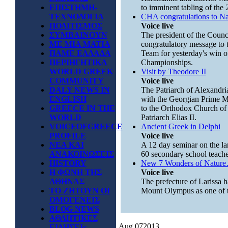
ΕΠΙΣΤΗΜΗ-
to imminent tabling of the 2
ΤΕΧΝΟΛΟΓΙΑ
CHA congratulations to Na
ΠΟΛΙΤΙΣΜΟΣ
Voice live
ΣΥΜΒΑΙΝΟΥΝ
The president of the Counc
ΜΕ ΜΙΑ ΜΑΤΙΑ
congratulatory message to 
ΠΑΜΕ ΕΛΛΑΔΑ
Team for yesterday's win of
ΠΕΡΙΗΓΗΤΙΚΑ
Championships.
WORLD GREEK
Visit by Theodore II
COMMUNITY
Voice live
DALY NEWS IN
The Patriarch of Alexandria
ENGLISH
with the Georgian Prime Min
GREECE IN THE
to the Orthodox Church of
WORLD
Patriarch Elias II.
VOICEOFGREECE
Ancient Greek in Delphi
PROFILE
Voice live
ΝΕΑ ΚΑΙ
A 12 day seminar on the la
ΑΝΑΚΟΙΝΩΣΕΙΣ
60 secondary school teache
HISTORY
New 7 Wonders of Natur
Η ΦΩΝΗ ΤΗΣ
Voice live
ΑΘΗΝΑΣ
The prefecture of Larissa h
ΤΟ ΖΗΤΟΥΝ ΟΙ
Mount Olympus as one of 
ΟΜΟΓΕΝΕΙΣ
BLOG NEWS
ΑΘΛΗΤΙΚΕΣ
Aug
07
2013
ΕΙΔΗΣΕΙς