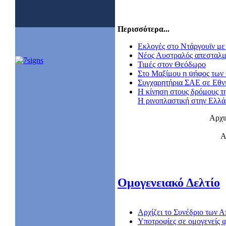
Περισσότερα...
Εκλογές στο Ντάργουϊν με 
Nέος Αυστραλός απεσταλμ
Τιμές στον Θεόδωρο
Στο Μαξίμου η ψήφος των
Συγχαρητήρια ΣΑΕ σε Εθν
Η κίνηση στους δρόμους τ
Η ρινοπλαστική στην Ελλ
Αρχι
Α
Ομογενειακό Δελτίο
Αρχίζει το Συνέδριο των
Υποτροφίες σε ομογενείς φ