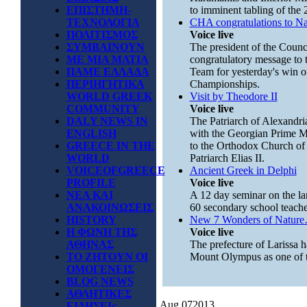
ΕΠΙΣΤΗΜΗ-
to imminent tabling of the 2
ΤΕΧΝΟΛΟΓΙΑ
CHA congratulations to Na
ΠΟΛΙΤΙΣΜΟΣ
Voice live
ΣΥΜΒΑΙΝΟΥΝ
The president of the Counc
ΜΕ ΜΙΑ ΜΑΤΙΑ
congratulatory message to 
ΠΑΜΕ ΕΛΛΑΔΑ
Team for yesterday's win of
ΠΕΡΙΗΓΗΤΙΚΑ
Championships.
WORLD GREEK
Visit by Theodore II
COMMUNITY
Voice live
DALY NEWS IN
The Patriarch of Alexandria
ENGLISH
with the Georgian Prime Min
GREECE IN THE
to the Orthodox Church of
WORLD
Patriarch Elias II.
VOICEOFGREECE
Ancient Greek in Delphi
PROFILE
Voice live
ΝΕΑ ΚΑΙ
A 12 day seminar on the la
ΑΝΑΚΟΙΝΩΣΕΙΣ
60 secondary school teache
HISTORY
New 7 Wonders of Natur
Η ΦΩΝΗ ΤΗΣ
Voice live
ΑΘΗΝΑΣ
The prefecture of Larissa h
ΤΟ ΖΗΤΟΥΝ ΟΙ
Mount Olympus as one of 
ΟΜΟΓΕΝΕΙΣ
BLOG NEWS
ΑΘΛΗΤΙΚΕΣ
Aug
07
2013
ΕΙΔΗΣΕΙς