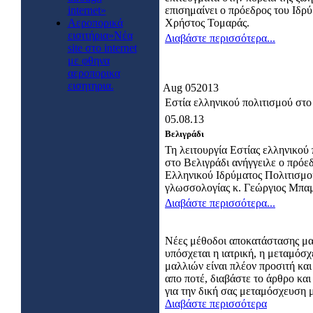
internet»
επισημαίνει ο πρόεδρος του Ιδρ
Αεροπορικά
Χρήστος Τομαράς.
εισιτήρια»Νέα
Διαβάστε περισσότερα...
site στο internet
με φθηνα
αεροπορικα
εισητηρια.
Aug
05
2013
Εστία ελληνικού πολιτισμού στο
05.08.13
Βελιγράδι
Τη λειτουργία Εστίας ελληνικού
στο Βελιγράδι ανήγγειλε ο πρόε
Ελληνικού Ιδρύματος Πολιτισμο
γλωσσολογίας κ. Γεώργιος Μπαμ
Διαβάστε περισσότερα...
Νέες μέθοδοι αποκατάστασης μ
υπόσχεται η ιατρική, η μεταμόσ
μαλλιών είναι πλέον προσιτή και
απο ποτέ, διαβάστε το άρθρο κα
για την δική σας μεταμόσχευση 
Διαβάστε περισσότερα