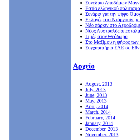
Συνέδριο Αποδήμων Μαγν
Εστία ελληνικού πολιτισμο
Σενάρια για την ψήφο Ομο
Εκλογές στο Ντάργουϊν με 
Νέο πάρκιν στο Αεροδρόμ
Nέος Αυστραλός απεσταλμ
Τιμές στον Θεόδωρο
Στο Μαξίμου η ψήφος των
Συγχαρητήρια ΣΑΕ σε Εθν
Αρχείο
August, 2013
July, 2013
June, 2013
May, 2013
April, 2014
March, 2014
February, 2014
January, 2014
December, 2013
November, 2013