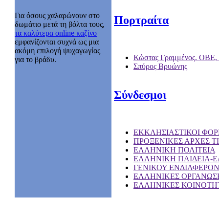
Για όσους χαλαρώνουν στο
Πορτραίτα
δωμάτιο μετά τη βόλτα τους,
τα καλύτερα online καζίνο
εμφανίζονται συχνά ως μια
ακόμη επιλογή ψυχαγωγίας
Κώστας Γραμμένος, ΟΒΕ,
για το βράδυ.
Σπύρος Βρυώνης
Σύνδεσμοι
EKKΛΗΣΙΑΣΤΙΚΟΙ ΦΟΡ
ΠΡΟΞΕΝΙΚΕΣ ΑΡΧΕΣ Τ
ΕΛΛΗΝΙΚΗ ΠΟΛΙΤΕΙΑ
ΕΛΛΗΝΙΚΗ ΠΑΙΔΕΙΑ-
ΓΕΝΙΚΟΥ ΕΝΔΙΑΦΕΡΟ
ΕΛΛΗΝΙΚΕΣ ΟΡΓΑΝΩΣΕ
ΕΛΛΗΝΙΚΕΣ ΚΟΙΝΟΤΗΤ