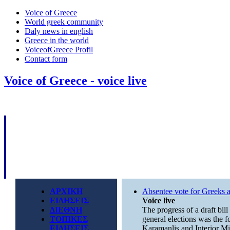
Voice of Greece
World greek community
Daly news in english
Greece in the world
VoiceofGreece Profil
Contact form
Voice of Greece - voice live
ΑΡΧΙΚΗ
Absentee vote for Greeks 
ΕΙΔΗΣΕΙΣ
Voice live
ΔΙΕΘΝΗ
The progress of a draft bill
ΤΟΠΙΚΕΣ
general elections was the 
ΕΙΔΗΣΕΙΣ
Karamanlis and Interior Min