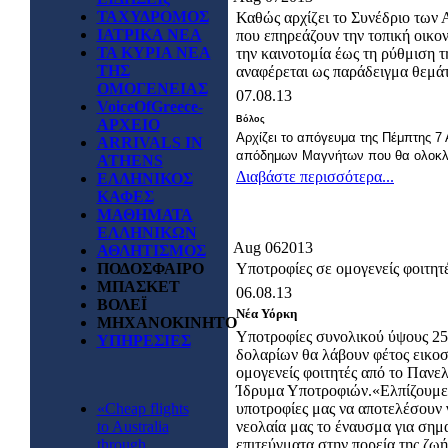
ΤΑΧΥΔΡΟΜΟΣ
Καθώς αρχίζει το Συνέδριο των
ΙΑΤΡΙΚΑ ΝΕΑ
που επηρεάζουν την τοπική οικον
ΤΑ ΚΥΡΙΑ ΝΕΑ
την καινοτομία έως τη ρύθμιση
ΤΗΣ
αναφέρεται ως παράδειγμα θεμάτ
ΟΜΟΓΕΝΕΙΑΣ
07.08.13
VoiceOfGreece-
Βόλος
ΑΡΧΕΙΟ
Αρχίζει το απόγευμα της Πέμπτης 7
ARRIVALS IN
απόδημων Μαγνήτων που θα ολοκλη
ATHENS
Διαβάστε περισσότερα...
ΕΛΛΗΝΙΚΟΣ
ΚΑΦΕΣ
ΜΑΘΗΜΑΤΑ
ΕΛΛΗΝΙΚΩΝ
Aug
06
2013
ΑΘΛΗΤΙΣΜΟΣ
ΠΟΔΟΣΦΑΙΡΟ
Υποτροφίες σε ομογενείς φοιτητ
ΜΠΑΣΚΕΤ
06.08.13
ΒΟΛΕΪ
Νέα Υόρκη
ΜΗΧΑΝΟΚΙΝΗΤΟ
Υποτροφίες συνολικού ύψους 25
ΥΠΗΡΕΣΙΕΣ
δολαρίων θα λάβουν φέτος εικοσ
ομογενείς φοιτητές από το Πανε
Ίδρυμα Υποτροφιών.«Ελπίζουμε
«Cheap flights
υποτροφίες μας να αποτελέσουν 
to Australia
νεολαία μας το έναυσμα για σημ
through
επιτεύγματα στην πορεία της ζωή