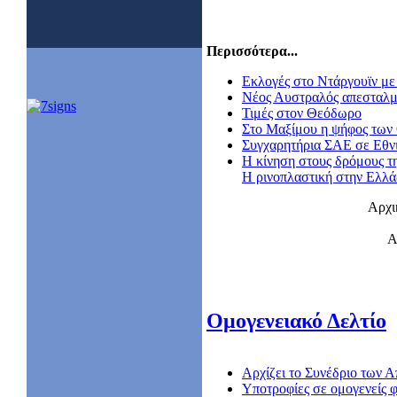
Περισσότερα...
Εκλογές στο Ντάργουϊν με 
Nέος Αυστραλός απεσταλμ
Τιμές στον Θεόδωρο
Στο Μαξίμου η ψήφος των
Συγχαρητήρια ΣΑΕ σε Εθν
Η κίνηση στους δρόμους τ
Η ρινοπλαστική στην Ελλ
Αρχι
Α
Ομογενειακό Δελτίο
Αρχίζει το Συνέδριο των
Υποτροφίες σε ομογενείς φ