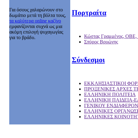
Για όσους χαλαρώνουν στο
Πορτραίτα
δωμάτιο μετά τη βόλτα τους,
τα καλύτερα online καζίνο
εμφανίζονται συχνά ως μια
ακόμη επιλογή ψυχαγωγίας
Κώστας Γραμμένος, ΟΒΕ,
για το βράδυ.
Σπύρος Βρυώνης
Σύνδεσμοι
EKKΛΗΣΙΑΣΤΙΚΟΙ ΦΟΡ
ΠΡΟΞΕΝΙΚΕΣ ΑΡΧΕΣ Τ
ΕΛΛΗΝΙΚΗ ΠΟΛΙΤΕΙΑ
ΕΛΛΗΝΙΚΗ ΠΑΙΔΕΙΑ-
ΓΕΝΙΚΟΥ ΕΝΔΙΑΦΕΡΟ
ΕΛΛΗΝΙΚΕΣ ΟΡΓΑΝΩΣΕ
ΕΛΛΗΝΙΚΕΣ ΚΟΙΝΟΤΗΤ