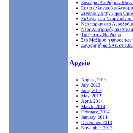
Συνέδριο Αποδήμων Μαγν
Εστία ελληνικού πολιτισμο
Σενάρια για την ψήφο Ομο
Εκλογές στο Ντάργουϊν με 
Νέο πάρκιν στο Αεροδρόμ
Nέος Αυστραλός απεσταλμ
Τιμές στον Θεόδωρο
Στο Μαξίμου η ψήφος των
Συγχαρητήρια ΣΑΕ σε Εθν
Αρχείο
August, 2013
July, 2013
June, 2013
May, 2013
April, 2014
March, 2014
February, 2014
January, 2014
December, 2013
November, 2013