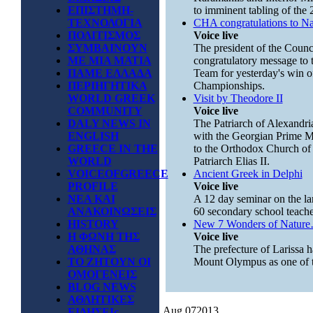
ΕΠΙΣΤΗΜΗ-
to imminent tabling of the 2
ΤΕΧΝΟΛΟΓΙΑ
CHA congratulations to Na
ΠΟΛΙΤΙΣΜΟΣ
Voice live
ΣΥΜΒΑΙΝΟΥΝ
The president of the Counc
ΜΕ ΜΙΑ ΜΑΤΙΑ
congratulatory message to 
ΠΑΜΕ ΕΛΛΑΔΑ
Team for yesterday's win of
ΠΕΡΙΗΓΗΤΙΚΑ
Championships.
WORLD GREEK
Visit by Theodore II
COMMUNITY
Voice live
DALY NEWS IN
The Patriarch of Alexandria
ENGLISH
with the Georgian Prime Min
GREECE IN THE
to the Orthodox Church of
WORLD
Patriarch Elias II.
VOICEOFGREECE
Ancient Greek in Delphi
PROFILE
Voice live
ΝΕΑ ΚΑΙ
A 12 day seminar on the la
ΑΝΑΚΟΙΝΩΣΕΙΣ
60 secondary school teache
HISTORY
New 7 Wonders of Natur
Η ΦΩΝΗ ΤΗΣ
Voice live
ΑΘΗΝΑΣ
The prefecture of Larissa h
ΤΟ ΖΗΤΟΥΝ ΟΙ
Mount Olympus as one of 
ΟΜΟΓΕΝΕΙΣ
BLOG NEWS
ΑΘΛΗΤΙΚΕΣ
Aug
07
2013
ΕΙΔΗΣΕΙς