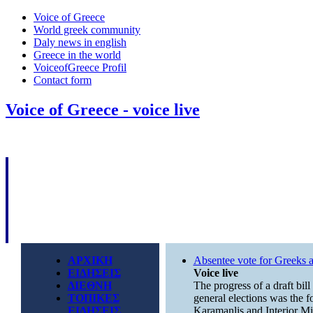
Voice of Greece
World greek community
Daly news in english
Greece in the world
VoiceofGreece Profil
Contact form
Voice of Greece - voice live
ΑΡΧΙΚΗ
Absentee vote for Greeks 
ΕΙΔΗΣΕΙΣ
Voice live
ΔΙΕΘΝΗ
The progress of a draft bill
ΤΟΠΙΚΕΣ
general elections was the 
ΕΙΔΗΣΕΙΣ
Karamanlis and Interior Min