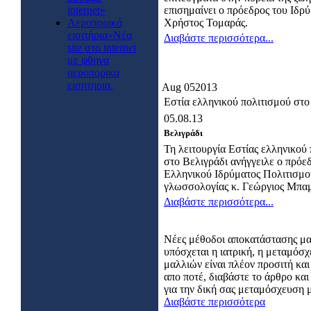
internet»
επισημαίνει ο πρόεδρος του Ιδρ
Αεροπορικά
Χρήστος Τομαράς.
εισιτήρια»Νέα
Διαβάστε περισσότερα...
site στο internet
με φθηνα
αεροπορικα
εισητηρια.
Aug
05
2013
Εστία ελληνικού πολιτισμού στο
05.08.13
Βελιγράδι
Τη λειτουργία Εστίας ελληνικού
στο Βελιγράδι ανήγγειλε ο πρόε
Ελληνικού Ιδρύματος Πολιτισμο
γλωσσολογίας κ. Γεώργιος Μπαμ
Διαβάστε περισσότερα...
Νέες μέθοδοι αποκατάστασης μ
υπόσχεται η ιατρική, η μεταμόσ
μαλλιών είναι πλέον προσιτή και
απο ποτέ, διαβάστε το άρθρο κα
για την δική σας μεταμόσχευση 
Διαβάστε περισσότερα