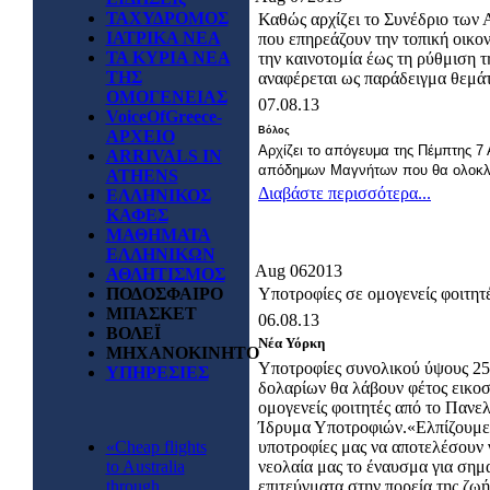
ΤΑΧΥΔΡΟΜΟΣ
Καθώς αρχίζει το Συνέδριο των
ΙΑΤΡΙΚΑ ΝΕΑ
που επηρεάζουν την τοπική οικον
ΤΑ ΚΥΡΙΑ ΝΕΑ
την καινοτομία έως τη ρύθμιση
ΤΗΣ
αναφέρεται ως παράδειγμα θεμάτ
ΟΜΟΓΕΝΕΙΑΣ
07.08.13
VoiceOfGreece-
Βόλος
ΑΡΧΕΙΟ
Αρχίζει το απόγευμα της Πέμπτης 7
ARRIVALS IN
απόδημων Μαγνήτων που θα ολοκλη
ATHENS
Διαβάστε περισσότερα...
ΕΛΛΗΝΙΚΟΣ
ΚΑΦΕΣ
ΜΑΘΗΜΑΤΑ
ΕΛΛΗΝΙΚΩΝ
Aug
06
2013
ΑΘΛΗΤΙΣΜΟΣ
ΠΟΔΟΣΦΑΙΡΟ
Υποτροφίες σε ομογενείς φοιτητ
ΜΠΑΣΚΕΤ
06.08.13
ΒΟΛΕΪ
Νέα Υόρκη
ΜΗΧΑΝΟΚΙΝΗΤΟ
Υποτροφίες συνολικού ύψους 25
ΥΠΗΡΕΣΙΕΣ
δολαρίων θα λάβουν φέτος εικοσ
ομογενείς φοιτητές από το Πανε
Ίδρυμα Υποτροφιών.«Ελπίζουμε
«Cheap flights
υποτροφίες μας να αποτελέσουν 
to Australia
νεολαία μας το έναυσμα για σημ
through
επιτεύγματα στην πορεία της ζωή