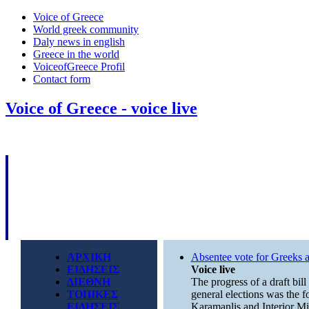
Voice of Greece
World greek community
Daly news in english
Greece in the world
VoiceofGreece Profil
Contact form
Voice of Greece - voice live
ΑΡΧΙΚΗ
Absentee vote for Greeks 
ΕΙΔΗΣΕΙΣ
Voice live
ΔΙΕΘΝΗ
The progress of a draft bill
ΤΟΠΙΚΕΣ
general elections was the 
ΕΙΔΗΣΕΙΣ
Karamanlis and Interior Min