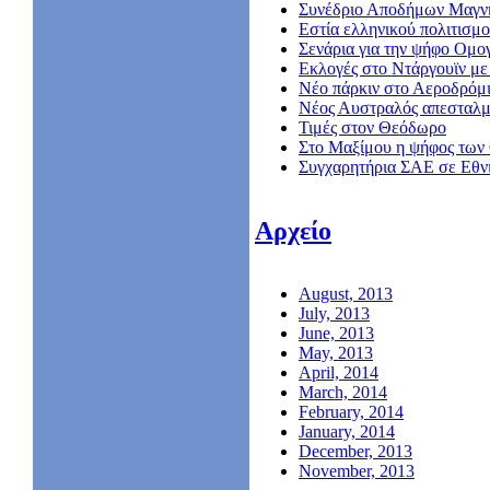
Συνέδριο Αποδήμων Μαγν
Εστία ελληνικού πολιτισμο
Σενάρια για την ψήφο Ομο
Εκλογές στο Ντάργουϊν με 
Νέο πάρκιν στο Αεροδρόμ
Nέος Αυστραλός απεσταλμ
Τιμές στον Θεόδωρο
Στο Μαξίμου η ψήφος των
Συγχαρητήρια ΣΑΕ σε Εθν
Αρχείο
August, 2013
July, 2013
June, 2013
May, 2013
April, 2014
March, 2014
February, 2014
January, 2014
December, 2013
November, 2013