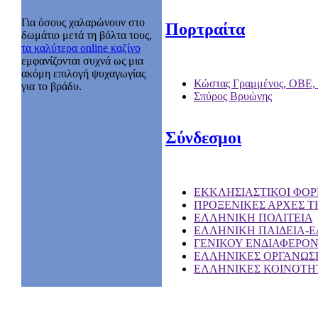
Για όσους χαλαρώνουν στο
Πορτραίτα
δωμάτιο μετά τη βόλτα τους,
τα καλύτερα online καζίνο
εμφανίζονται συχνά ως μια
ακόμη επιλογή ψυχαγωγίας
Κώστας Γραμμένος, ΟΒΕ,
για το βράδυ.
Σπύρος Βρυώνης
Σύνδεσμοι
EKKΛΗΣΙΑΣΤΙΚΟΙ ΦΟΡ
ΠΡΟΞΕΝΙΚΕΣ ΑΡΧΕΣ Τ
ΕΛΛΗΝΙΚΗ ΠΟΛΙΤΕΙΑ
ΕΛΛΗΝΙΚΗ ΠΑΙΔΕΙΑ-
ΓΕΝΙΚΟΥ ΕΝΔΙΑΦΕΡΟ
ΕΛΛΗΝΙΚΕΣ ΟΡΓΑΝΩΣΕ
ΕΛΛΗΝΙΚΕΣ ΚΟΙΝΟΤΗΤ