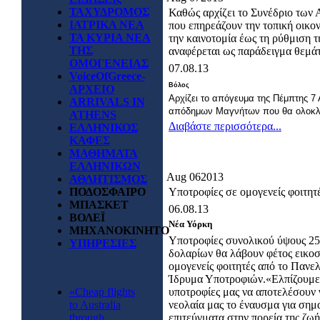
ΤΑΧΥΔΡΟΜΟΣ
Καθώς αρχίζει το Συνέδριο των
ΙΑΤΡΙΚΑ ΝΕΑ
που επηρεάζουν την τοπική οικον
ΤΑ ΚΥΡΙΑ ΝΕΑ
την καινοτομία έως τη ρύθμιση
ΤΗΣ
αναφέρεται ως παράδειγμα θεμάτ
ΟΜΟΓΕΝΕΙΑΣ
07.08.13
VoiceOfGreece-
Βόλος
ΑΡΧΕΙΟ
Αρχίζει το απόγευμα της Πέμπτης 7
ARRIVALS IN
απόδημων Μαγνήτων που θα ολοκλη
ATHENS
Διαβάστε περισσότερα...
ΕΛΛΗΝΙΚΟΣ
ΚΑΦΕΣ
ΜΑΘΗΜΑΤΑ
ΕΛΛΗΝΙΚΩΝ
Aug
06
2013
ΑΘΛΗΤΙΣΜΟΣ
ΠΟΔΟΣΦΑΙΡΟ
Υποτροφίες σε ομογενείς φοιτητ
ΜΠΑΣΚΕΤ
06.08.13
ΒΟΛΕΪ
Νέα Υόρκη
ΜΗΧΑΝΟΚΙΝΗΤΟ
Υποτροφίες συνολικού ύψους 25
ΥΠΗΡΕΣΙΕΣ
δολαρίων θα λάβουν φέτος εικοσ
ομογενείς φοιτητές από το Πανε
Ίδρυμα Υποτροφιών.«Ελπίζουμε
«Cheap flights
υποτροφίες μας να αποτελέσουν 
to Australia
νεολαία μας το έναυσμα για σημ
through
επιτεύγματα στην πορεία της ζωή