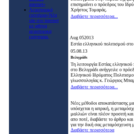
internet»
επισημαίνει ο πρόεδρος του Ιδρ
Αεροπορικά
Χρήστος Τομαράς.
εισιτήρια»Νέα
Διαβάστε περισσότερα...
site στο internet
με φθηνα
αεροπορικα
εισητηρια.
Aug
05
2013
Εστία ελληνικού πολιτισμού στο
05.08.13
Βελιγράδι
Τη λειτουργία Εστίας ελληνικού
στο Βελιγράδι ανήγγειλε ο πρόε
Ελληνικού Ιδρύματος Πολιτισμο
γλωσσολογίας κ. Γεώργιος Μπαμ
Διαβάστε περισσότερα...
Νέες μέθοδοι αποκατάστασης μ
υπόσχεται η ιατρική, η μεταμόσ
μαλλιών είναι πλέον προσιτή και
απο ποτέ, διαβάστε το άρθρο κα
για την δική σας μεταμόσχευση 
Διαβάστε περισσότερα