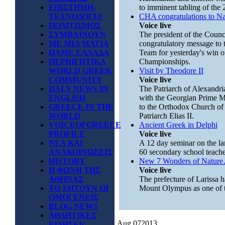
ΕΠΙΣΤΗΜΗ-
to imminent tabling of the 2
ΤΕΧΝΟΛΟΓΙΑ
CHA congratulations to Na
ΠΟΛΙΤΙΣΜΟΣ
Voice live
ΣΥΜΒΑΙΝΟΥΝ
The president of the Counc
ΜΕ ΜΙΑ ΜΑΤΙΑ
congratulatory message to 
ΠΑΜΕ ΕΛΛΑΔΑ
Team for yesterday's win of
ΠΕΡΙΗΓΗΤΙΚΑ
Championships.
WORLD GREEK
Visit by Theodore II
COMMUNITY
Voice live
DALY NEWS IN
The Patriarch of Alexandria
ENGLISH
with the Georgian Prime Min
GREECE IN THE
to the Orthodox Church of
WORLD
Patriarch Elias II.
VOICEOFGREECE
Ancient Greek in Delphi
PROFILE
Voice live
ΝΕΑ ΚΑΙ
A 12 day seminar on the la
ΑΝΑΚΟΙΝΩΣΕΙΣ
60 secondary school teache
HISTORY
New 7 Wonders of Natur
Η ΦΩΝΗ ΤΗΣ
Voice live
ΑΘΗΝΑΣ
The prefecture of Larissa h
ΤΟ ΖΗΤΟΥΝ ΟΙ
Mount Olympus as one of 
ΟΜΟΓΕΝΕΙΣ
BLOG NEWS
ΑΘΛΗΤΙΚΕΣ
Aug
07
2013
ΕΙΔΗΣΕΙς