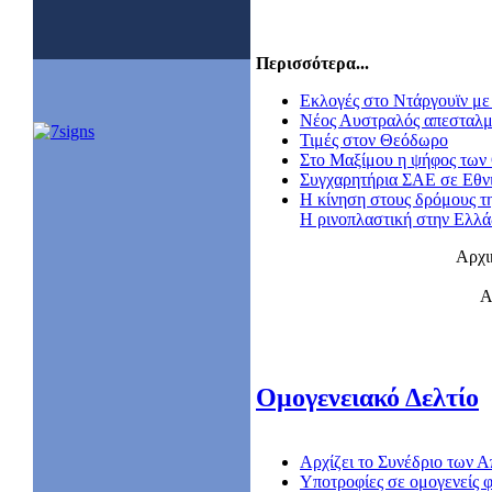
Περισσότερα...
Εκλογές στο Ντάργουϊν με 
Nέος Αυστραλός απεσταλμ
Τιμές στον Θεόδωρο
Στο Μαξίμου η ψήφος των
Συγχαρητήρια ΣΑΕ σε Εθν
Η κίνηση στους δρόμους τ
Η ρινοπλαστική στην Ελλ
Αρχι
Α
Ομογενειακό Δελτίο
Αρχίζει το Συνέδριο των
Υποτροφίες σε ομογενείς φ