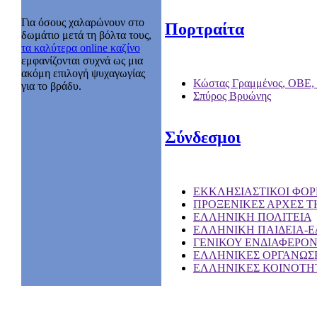
Για όσους χαλαρώνουν στο
Πορτραίτα
δωμάτιο μετά τη βόλτα τους,
τα καλύτερα online καζίνο
εμφανίζονται συχνά ως μια
ακόμη επιλογή ψυχαγωγίας
Κώστας Γραμμένος, ΟΒΕ,
για το βράδυ.
Σπύρος Βρυώνης
Σύνδεσμοι
EKKΛΗΣΙΑΣΤΙΚΟΙ ΦΟΡ
ΠΡΟΞΕΝΙΚΕΣ ΑΡΧΕΣ Τ
ΕΛΛΗΝΙΚΗ ΠΟΛΙΤΕΙΑ
ΕΛΛΗΝΙΚΗ ΠΑΙΔΕΙΑ-
ΓΕΝΙΚΟΥ ΕΝΔΙΑΦΕΡΟ
ΕΛΛΗΝΙΚΕΣ ΟΡΓΑΝΩΣΕ
ΕΛΛΗΝΙΚΕΣ ΚΟΙΝΟΤΗΤ