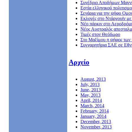
Συνέδριο Αποδήμων Μαγν
Εστία ελληνικού πολιτισμο
Σενάρια για την ψήφο Ομο
Εκλογές στο Ντάργουϊν με 
Νέο πάρκιν στο Αεροδρόμ
Nέος Αυστραλός απεσταλμ
Τιμές στον Θεόδωρο
Στο Μαξίμου η ψήφος των
Συγχαρητήρια ΣΑΕ σε Εθν
Αρχείο
August, 2013
July, 2013
June, 2013
May, 2013
April, 2014
March, 2014
February, 2014
January, 2014
December, 2013
November, 2013