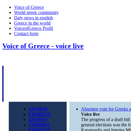
Voice of Greece
World greek community
Daly news in english
Greece in the world
VoiceofGreece Profil
Contact form
Voice of Greece - voice live
ΑΡΧΙΚΗ
Absentee vote for Greeks 
ΕΙΔΗΣΕΙΣ
Voice live
ΔΙΕΘΝΗ
The progress of a draft bill
ΤΟΠΙΚΕΣ
general elections was the 
ΕΙΔΗΣΕΙΣ
Karamanlis and Interior Min