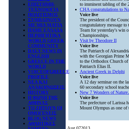
ΕΠΙΣΤΗΜΗ-
to imminent tabling of the 2
ΤΕΧΝΟΛΟΓΙΑ
CHA congratulations to Na
ΠΟΛΙΤΙΣΜΟΣ
Voice live
ΣΥΜΒΑΙΝΟΥΝ
The president of the Counc
ΜΕ ΜΙΑ ΜΑΤΙΑ
congratulatory message to 
ΠΑΜΕ ΕΛΛΑΔΑ
Team for yesterday's win of
ΠΕΡΙΗΓΗΤΙΚΑ
Championships.
WORLD GREEK
Visit by Theodore II
COMMUNITY
Voice live
DALY NEWS IN
The Patriarch of Alexandria
ENGLISH
with the Georgian Prime Min
GREECE IN THE
to the Orthodox Church of
WORLD
Patriarch Elias II.
VOICEOFGREECE
Ancient Greek in Delphi
PROFILE
Voice live
ΝΕΑ ΚΑΙ
A 12 day seminar on the la
ΑΝΑΚΟΙΝΩΣΕΙΣ
60 secondary school teache
HISTORY
New 7 Wonders of Natur
Η ΦΩΝΗ ΤΗΣ
Voice live
ΑΘΗΝΑΣ
The prefecture of Larissa h
ΤΟ ΖΗΤΟΥΝ ΟΙ
Mount Olympus as one of 
ΟΜΟΓΕΝΕΙΣ
BLOG NEWS
ΑΘΛΗΤΙΚΕΣ
Aug
07
2013
ΕΙΔΗΣΕΙς