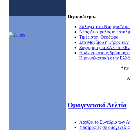
Περισσότερα...
Εκλογές στο Ντάργουϊν με 
Nέος Αυστραλός απεσταλμ
Τιμές στον Θεόδωρο
Στο Μαξίμου η ψήφος των
Συγχαρητήρια ΣΑΕ σε Εθν
Η κίνηση στους δρόμους τ
Η ρινοπλαστική στην Ελλ
Αρχι
Α
Ομογενειακό Δελτίο
Αρχίζει το Συνέδριο των
Υποτροφίες σε ομογενείς φ