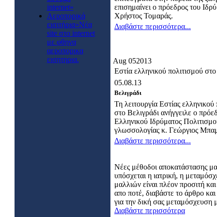
internet»
επισημαίνει ο πρόεδρος του Ιδρ
Αεροπορικά
Χρήστος Τομαράς.
εισιτήρια»Νέα
Διαβάστε περισσότερα...
site στο internet
με φθηνα
αεροπορικα
εισητηρια.
Aug
05
2013
Εστία ελληνικού πολιτισμού στο
05.08.13
Βελιγράδι
Τη λειτουργία Εστίας ελληνικού
στο Βελιγράδι ανήγγειλε ο πρόε
Ελληνικού Ιδρύματος Πολιτισμο
γλωσσολογίας κ. Γεώργιος Μπαμ
Διαβάστε περισσότερα...
Νέες μέθοδοι αποκατάστασης μ
υπόσχεται η ιατρική, η μεταμόσ
μαλλιών είναι πλέον προσιτή και
απο ποτέ, διαβάστε το άρθρο κα
για την δική σας μεταμόσχευση 
Διαβάστε περισσότερα