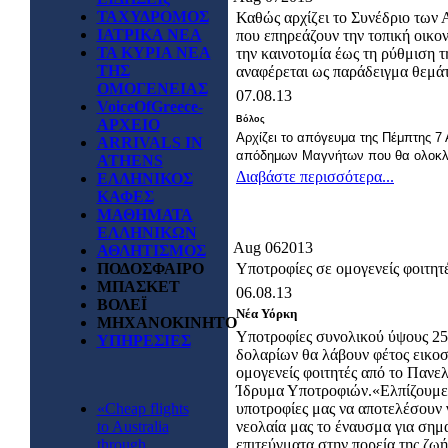
ΤΑΧΥΔΡΟΜΟΣ
Καθώς αρχίζει το Συνέδριο των
ΙΑΤΡΙΚΑ ΝΕΑ
που επηρεάζουν την τοπική οικον
ΤΑ ΚΥΡΙΑ ΝΕΑ
την καινοτομία έως τη ρύθμιση
ΤΗΣ
αναφέρεται ως παράδειγμα θεμάτ
ΟΜΟΓΕΝΕΙΑΣ
07.08.13
VoiceOfGreece-
Βόλος
ΑΡΧΕΙΟ
Αρχίζει το απόγευμα της Πέμπτης 7
ARRIVALS IN
απόδημων Μαγνήτων που θα ολοκλη
ATHENS
Διαβάστε περισσότερα...
ΕΛΛΗΝΙΚΟΣ
ΚΑΦΕΣ
ΜΑΘΗΜΑΤΑ
ΕΛΛΗΝΙΚΩΝ
Aug
06
2013
ΑΘΛΗΤΙΣΜΟΣ
ΠΟΔΟΣΦΑΙΡΟ
Υποτροφίες σε ομογενείς φοιτητ
ΜΠΑΣΚΕΤ
06.08.13
ΒΟΛΕΪ
Νέα Υόρκη
ΜΗΧΑΝΟΚΙΝΗΤΟ
Υποτροφίες συνολικού ύψους 25
ΥΠΗΡΕΣΙΕΣ
δολαρίων θα λάβουν φέτος εικοσ
ομογενείς φοιτητές από το Πανε
Ίδρυμα Υποτροφιών.«Ελπίζουμε
«Cheap flights
υποτροφίες μας να αποτελέσουν 
to Australia
νεολαία μας το έναυσμα για σημ
through
επιτεύγματα στην πορεία της ζωή