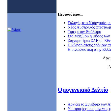
Περισσότερα...
Εκλογές στο Ντάργουϊν με 
Nέος Αυστραλός απεσταλμ
Τιμές στον Θεόδωρο
Στο Μαξίμου η ψήφος των
Συγχαρητήρια ΣΑΕ σε Εθν
Η κίνηση στους δρόμους τ
Η ρινοπλαστική στην Ελλ
Αρχι
Α
Ομογενειακό Δελτίο
Αρχίζει το Συνέδριο των
Υποτροφίες σε ομογενείς φ