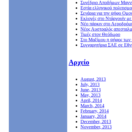
Συνέδριο Αποδήμων Μαγν
Εστία ελληνικού πολιτισμο
Σενάρια για την ψήφο Ομο
Εκλογές στο Ντάργουϊν με 
Νέο πάρκιν στο Αεροδρόμ
Nέος Αυστραλός απεσταλμ
Τιμές στον Θεόδωρο
Στο Μαξίμου η ψήφος των
Συγχαρητήρια ΣΑΕ σε Εθν
Αρχείο
August, 2013
July, 2013
June, 2013
May, 2013
April, 2014
March, 2014
February, 2014
January, 2014
December, 2013
November, 2013