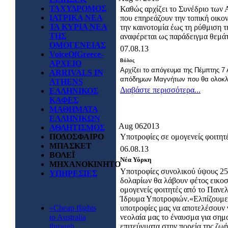
ΤΑΧΥΔΡΟΜΟΣ
Καθώς αρχίζει το Συνέδριο των
ΙΑΤΡΙΚΑ ΝΕΑ
που επηρεάζουν την τοπική οικον
ΤΑ ΚΥΡΙΑ ΝΕΑ
την καινοτομία έως τη ρύθμιση
ΤΗΣ
αναφέρεται ως παράδειγμα θεμάτ
ΟΜΟΓΕΝΕΙΑΣ
07.08.13
VoiceOfGreece-
Βόλος
ΑΡΧΕΙΟ
Αρχίζει το απόγευμα της Πέμπτης 7
ARRIVALS IN
απόδημων Μαγνήτων που θα ολοκλη
ATHENS
Διαβάστε περισσότερα...
ΕΛΛΗΝΙΚΟΣ
ΚΑΦΕΣ
ΜΑΘΗΜΑΤΑ
ΕΛΛΗΝΙΚΩΝ
Aug
06
2013
ΑΘΛΗΤΙΣΜΟΣ
ΠΟΔΟΣΦΑΙΡΟ
Υποτροφίες σε ομογενείς φοιτητ
ΜΠΑΣΚΕΤ
06.08.13
ΒΟΛΕΪ
Νέα Υόρκη
ΜΗΧΑΝΟΚΙΝΗΤΟ
Υποτροφίες συνολικού ύψους 25
ΥΠΗΡΕΣΙΕΣ
δολαρίων θα λάβουν φέτος εικοσ
ομογενείς φοιτητές από το Πανε
Ίδρυμα Υποτροφιών.«Ελπίζουμε
«Cheap flights
υποτροφίες μας να αποτελέσουν 
to Australia
νεολαία μας το έναυσμα για σημ
through
επιτεύγματα στην πορεία της ζωή