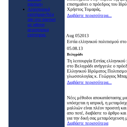
internet»
επισημαίνει ο πρόεδρος του Ιδρ
Αεροπορικά
Χρήστος Τομαράς.
εισιτήρια»Νέα
Διαβάστε περισσότερα...
site στο internet
με φθηνα
αεροπορικα
εισητηρια.
Aug
05
2013
Εστία ελληνικού πολιτισμού στο
05.08.13
Βελιγράδι
Τη λειτουργία Εστίας ελληνικού
στο Βελιγράδι ανήγγειλε ο πρόε
Ελληνικού Ιδρύματος Πολιτισμο
γλωσσολογίας κ. Γεώργιος Μπαμ
Διαβάστε περισσότερα...
Νέες μέθοδοι αποκατάστασης μ
υπόσχεται η ιατρική, η μεταμόσ
μαλλιών είναι πλέον προσιτή και
απο ποτέ, διαβάστε το άρθρο κα
για την δική σας μεταμόσχευση 
Διαβάστε περισσότερα