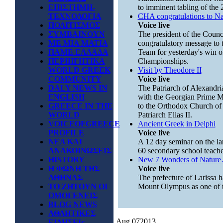
ΕΠΙΣΤΗΜΗ-
to imminent tabling of the 2
ΤΕΧΝΟΛΟΓΙΑ
CHA congratulations to Na
ΠΟΛΙΤΙΣΜΟΣ
Voice live
ΣΥΜΒΑΙΝΟΥΝ
The president of the Counc
ΜΕ ΜΙΑ ΜΑΤΙΑ
congratulatory message to 
ΠΑΜΕ ΕΛΛΑΔΑ
Team for yesterday's win of
ΠΕΡΙΗΓΗΤΙΚΑ
Championships.
WORLD GREEK
Visit by Theodore II
COMMUNITY
Voice live
DALY NEWS IN
The Patriarch of Alexandria
ENGLISH
with the Georgian Prime Min
GREECE IN THE
to the Orthodox Church of
WORLD
Patriarch Elias II.
VOICEOFGREECE
Ancient Greek in Delphi
PROFILE
Voice live
ΝΕΑ ΚΑΙ
A 12 day seminar on the la
ΑΝΑΚΟΙΝΩΣΕΙΣ
60 secondary school teache
HISTORY
New 7 Wonders of Natur
Η ΦΩΝΗ ΤΗΣ
Voice live
ΑΘΗΝΑΣ
The prefecture of Larissa h
ΤΟ ΖΗΤΟΥΝ ΟΙ
Mount Olympus as one of 
ΟΜΟΓΕΝΕΙΣ
BLOG NEWS
ΑΘΛΗΤΙΚΕΣ
Aug
07
2013
ΕΙΔΗΣΕΙς