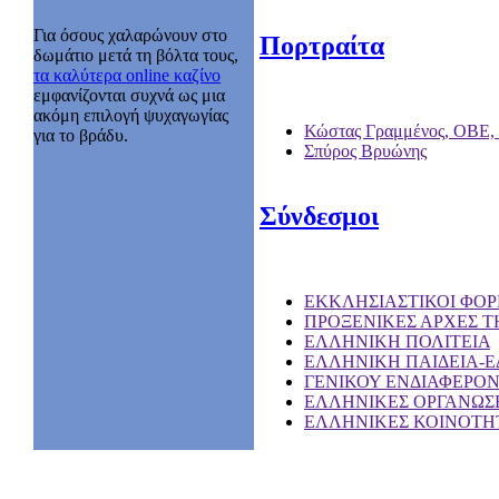
Για όσους χαλαρώνουν στο
Πορτραίτα
δωμάτιο μετά τη βόλτα τους,
τα καλύτερα online καζίνο
εμφανίζονται συχνά ως μια
ακόμη επιλογή ψυχαγωγίας
Κώστας Γραμμένος, ΟΒΕ,
για το βράδυ.
Σπύρος Βρυώνης
Σύνδεσμοι
EKKΛΗΣΙΑΣΤΙΚΟΙ ΦΟΡ
ΠΡΟΞΕΝΙΚΕΣ ΑΡΧΕΣ Τ
ΕΛΛΗΝΙΚΗ ΠΟΛΙΤΕΙΑ
ΕΛΛΗΝΙΚΗ ΠΑΙΔΕΙΑ-
ΓΕΝΙΚΟΥ ΕΝΔΙΑΦΕΡΟ
ΕΛΛΗΝΙΚΕΣ ΟΡΓΑΝΩΣΕ
ΕΛΛΗΝΙΚΕΣ ΚΟΙΝΟΤΗΤ