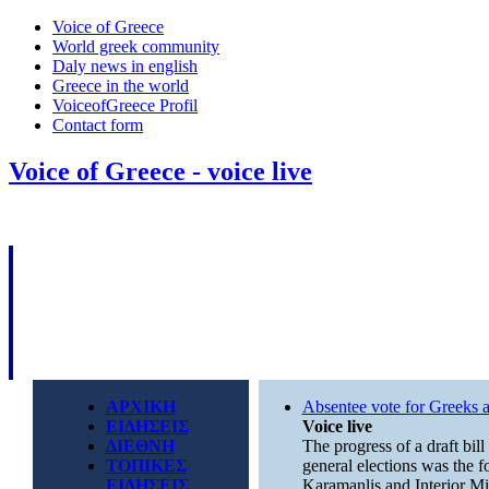
Voice of Greece
World greek community
Daly news in english
Greece in the world
VoiceofGreece Profil
Contact form
Voice of Greece - voice live
ΑΡΧΙΚΗ
Absentee vote for Greeks 
ΕΙΔΗΣΕΙΣ
Voice live
ΔΙΕΘΝΗ
The progress of a draft bill
ΤΟΠΙΚΕΣ
general elections was the 
ΕΙΔΗΣΕΙΣ
Karamanlis and Interior Min