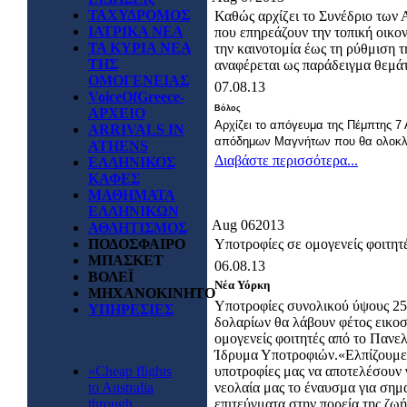
ΤΑΧΥΔΡΟΜΟΣ
Καθώς αρχίζει το Συνέδριο των
ΙΑΤΡΙΚΑ ΝΕΑ
που επηρεάζουν την τοπική οικον
ΤΑ ΚΥΡΙΑ ΝΕΑ
την καινοτομία έως τη ρύθμιση
ΤΗΣ
αναφέρεται ως παράδειγμα θεμάτ
ΟΜΟΓΕΝΕΙΑΣ
07.08.13
VoiceOfGreece-
Βόλος
ΑΡΧΕΙΟ
Αρχίζει το απόγευμα της Πέμπτης 7
ARRIVALS IN
απόδημων Μαγνήτων που θα ολοκλη
ATHENS
Διαβάστε περισσότερα...
ΕΛΛΗΝΙΚΟΣ
ΚΑΦΕΣ
ΜΑΘΗΜΑΤΑ
ΕΛΛΗΝΙΚΩΝ
Aug
06
2013
ΑΘΛΗΤΙΣΜΟΣ
ΠΟΔΟΣΦΑΙΡΟ
Υποτροφίες σε ομογενείς φοιτητ
ΜΠΑΣΚΕΤ
06.08.13
ΒΟΛΕΪ
Νέα Υόρκη
ΜΗΧΑΝΟΚΙΝΗΤΟ
Υποτροφίες συνολικού ύψους 25
ΥΠΗΡΕΣΙΕΣ
δολαρίων θα λάβουν φέτος εικοσ
ομογενείς φοιτητές από το Πανε
Ίδρυμα Υποτροφιών.«Ελπίζουμε
«Cheap flights
υποτροφίες μας να αποτελέσουν 
to Australia
νεολαία μας το έναυσμα για σημ
through
επιτεύγματα στην πορεία της ζωή