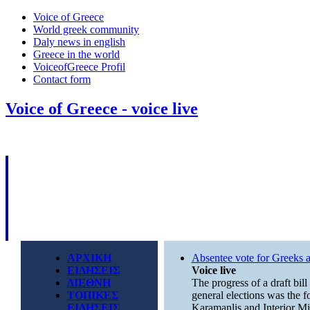
Voice of Greece
World greek community
Daly news in english
Greece in the world
VoiceofGreece Profil
Contact form
Voice of Greece - voice live
ΑΡΧΙΚΗ
Absentee vote for Greeks 
ΕΙΔΗΣΕΙΣ
Voice live
ΔΙΕΘΝΗ
The progress of a draft bill
ΤΟΠΙΚΕΣ
general elections was the 
ΕΙΔΗΣΕΙΣ
Karamanlis and Interior Min