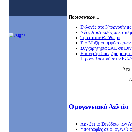
Περισσότερα...
Εκλογές στο Ντάργουϊν με 
Nέος Αυστραλός απεσταλμ
Τιμές στον Θεόδωρο
Στο Μαξίμου η ψήφος των
Συγχαρητήρια ΣΑΕ σε Εθν
Η κίνηση στους δρόμους τ
Η ρινοπλαστική στην Ελλ
Αρχι
Α
Ομογενειακό Δελτίο
Αρχίζει το Συνέδριο των
Υποτροφίες σε ομογενείς φ