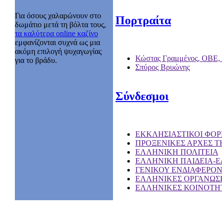
Για όσους χαλαρώνουν στο
Πορτραίτα
δωμάτιο μετά τη βόλτα τους,
τα καλύτερα online καζίνο
εμφανίζονται συχνά ως μια
ακόμη επιλογή ψυχαγωγίας
Κώστας Γραμμένος, ΟΒΕ,
για το βράδυ.
Σπύρος Βρυώνης
Σύνδεσμοι
EKKΛΗΣΙΑΣΤΙΚΟΙ ΦΟΡ
ΠΡΟΞΕΝΙΚΕΣ ΑΡΧΕΣ Τ
ΕΛΛΗΝΙΚΗ ΠΟΛΙΤΕΙΑ
ΕΛΛΗΝΙΚΗ ΠΑΙΔΕΙΑ-
ΓΕΝΙΚΟΥ ΕΝΔΙΑΦΕΡΟ
ΕΛΛΗΝΙΚΕΣ ΟΡΓΑΝΩΣΕ
ΕΛΛΗΝΙΚΕΣ ΚΟΙΝΟΤΗΤ