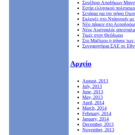
Συνέδριο Αποδήμων Μαγν
Εστία ελληνικού πολιτισμο
Σενάρια για την ψήφο Ομο
Εκλογές στο Ντάργουϊν με 
Νέο πάρκιν στο Αεροδρόμ
Nέος Αυστραλός απεσταλμ
Τιμές στον Θεόδωρο
Στο Μαξίμου η ψήφος των
Συγχαρητήρια ΣΑΕ σε Εθν
Αρχείο
August, 2013
July, 2013
June, 2013
May, 2013
April, 2014
March, 2014
February, 2014
January, 2014
December, 2013
November, 2013