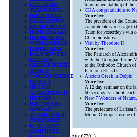
ΕΠΙΣΤΗΜΗ-
to imminent tabling of the 2
ΤΕΧΝΟΛΟΓΙΑ
CHA congratulations to Na
ΠΟΛΙΤΙΣΜΟΣ
Voice live
ΣΥΜΒΑΙΝΟΥΝ
The president of the Counc
ΜΕ ΜΙΑ ΜΑΤΙΑ
congratulatory message to 
ΠΑΜΕ ΕΛΛΑΔΑ
Team for yesterday's win of
ΠΕΡΙΗΓΗΤΙΚΑ
Championships.
WORLD GREEK
Visit by Theodore II
COMMUNITY
Voice live
DALY NEWS IN
The Patriarch of Alexandria
ENGLISH
with the Georgian Prime Min
GREECE IN THE
to the Orthodox Church of
WORLD
Patriarch Elias II.
VOICEOFGREECE
Ancient Greek in Delphi
PROFILE
Voice live
ΝΕΑ ΚΑΙ
A 12 day seminar on the la
ΑΝΑΚΟΙΝΩΣΕΙΣ
60 secondary school teache
HISTORY
New 7 Wonders of Natur
Η ΦΩΝΗ ΤΗΣ
Voice live
ΑΘΗΝΑΣ
The prefecture of Larissa h
ΤΟ ΖΗΤΟΥΝ ΟΙ
Mount Olympus as one of 
ΟΜΟΓΕΝΕΙΣ
BLOG NEWS
ΑΘΛΗΤΙΚΕΣ
Aug
07
2013
ΕΙΔΗΣΕΙς