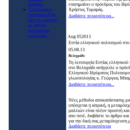
internet»
επισημαίνει ο πρόεδρος του Ιδρ
Αεροπορικά
Χρήστος Τομαράς.
εισιτήρια»Νέα
Διαβάστε περισσότερα...
site στο internet
με φθηνα
αεροπορικα
εισητηρια.
Aug
05
2013
Εστία ελληνικού πολιτισμού στο
05.08.13
Βελιγράδι
Τη λειτουργία Εστίας ελληνικού
στο Βελιγράδι ανήγγειλε ο πρόε
Ελληνικού Ιδρύματος Πολιτισμο
γλωσσολογίας κ. Γεώργιος Μπαμ
Διαβάστε περισσότερα...
Νέες μέθοδοι αποκατάστασης μ
υπόσχεται η ιατρική, η μεταμόσ
μαλλιών είναι πλέον προσιτή και
απο ποτέ, διαβάστε το άρθρο κα
για την δική σας μεταμόσχευση 
Διαβάστε περισσότερα