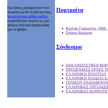
Για όσους χαλαρώνουν στο
Πορτραίτα
δωμάτιο μετά τη βόλτα τους,
τα καλύτερα online καζίνο
εμφανίζονται συχνά ως μια
ακόμη επιλογή ψυχαγωγίας
Κώστας Γραμμένος, ΟΒΕ,
για το βράδυ.
Σπύρος Βρυώνης
Σύνδεσμοι
EKKΛΗΣΙΑΣΤΙΚΟΙ ΦΟΡ
ΠΡΟΞΕΝΙΚΕΣ ΑΡΧΕΣ Τ
ΕΛΛΗΝΙΚΗ ΠΟΛΙΤΕΙΑ
ΕΛΛΗΝΙΚΗ ΠΑΙΔΕΙΑ-
ΓΕΝΙΚΟΥ ΕΝΔΙΑΦΕΡΟ
ΕΛΛΗΝΙΚΕΣ ΟΡΓΑΝΩΣΕ
ΕΛΛΗΝΙΚΕΣ ΚΟΙΝΟΤΗΤ