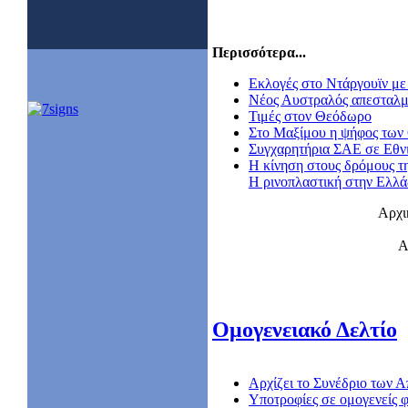
Περισσότερα...
Εκλογές στο Ντάργουϊν με 
Nέος Αυστραλός απεσταλμ
Τιμές στον Θεόδωρο
Στο Μαξίμου η ψήφος των
Συγχαρητήρια ΣΑΕ σε Εθν
Η κίνηση στους δρόμους τ
Η ρινοπλαστική στην Ελλ
Αρχι
Α
Ομογενειακό Δελτίο
Αρχίζει το Συνέδριο των
Υποτροφίες σε ομογενείς φ