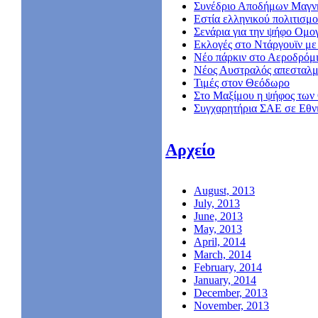
Συνέδριο Αποδήμων Μαγν
Εστία ελληνικού πολιτισμο
Σενάρια για την ψήφο Ομο
Εκλογές στο Ντάργουϊν με 
Νέο πάρκιν στο Αεροδρόμ
Nέος Αυστραλός απεσταλμ
Τιμές στον Θεόδωρο
Στο Μαξίμου η ψήφος των
Συγχαρητήρια ΣΑΕ σε Εθν
Αρχείο
August, 2013
July, 2013
June, 2013
May, 2013
April, 2014
March, 2014
February, 2014
January, 2014
December, 2013
November, 2013