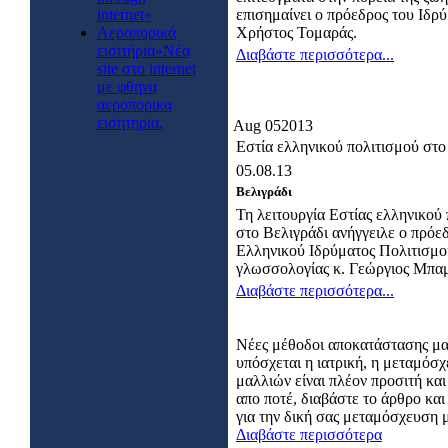
internet»
επισημαίνει ο πρόεδρος του Ιδρ
Αεροπορικά
Χρήστος Τομαράς.
εισιτήρια»Νέα
Διαβάστε περισσότερα...
site στο internet
με φθηνα
αεροπορικα
εισητηρια.
Aug
05
2013
Εστία ελληνικού πολιτισμού στο
05.08.13
Βελιγράδι
Τη λειτουργία Εστίας ελληνικού
στο Βελιγράδι ανήγγειλε ο πρόε
Ελληνικού Ιδρύματος Πολιτισμο
γλωσσολογίας κ. Γεώργιος Μπαμ
Διαβάστε περισσότερα...
Νέες μέθοδοι αποκατάστασης μ
υπόσχεται η ιατρική, η μεταμόσ
μαλλιών είναι πλέον προσιτή και
απο ποτέ, διαβάστε το άρθρο κα
για την δική σας μεταμόσχευση 
Διαβάστε περισσότερα