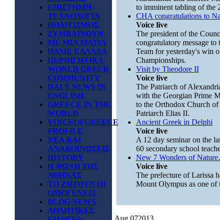
ΕΠΙΣΤΗΜΗ-
to imminent tabling of the 2
ΤΕΧΝΟΛΟΓΙΑ
CHA congratulations to Na
ΠΟΛΙΤΙΣΜΟΣ
Voice live
ΣΥΜΒΑΙΝΟΥΝ
The president of the Counc
ΜΕ ΜΙΑ ΜΑΤΙΑ
congratulatory message to 
ΠΑΜΕ ΕΛΛΑΔΑ
Team for yesterday's win of
ΠΕΡΙΗΓΗΤΙΚΑ
Championships.
WORLD GREEK
Visit by Theodore II
COMMUNITY
Voice live
DALY NEWS IN
The Patriarch of Alexandria
ENGLISH
with the Georgian Prime Min
GREECE IN THE
to the Orthodox Church of
WORLD
Patriarch Elias II.
VOICEOFGREECE
Ancient Greek in Delphi
PROFILE
Voice live
ΝΕΑ ΚΑΙ
A 12 day seminar on the la
ΑΝΑΚΟΙΝΩΣΕΙΣ
60 secondary school teache
HISTORY
New 7 Wonders of Natur
Η ΦΩΝΗ ΤΗΣ
Voice live
ΑΘΗΝΑΣ
The prefecture of Larissa h
ΤΟ ΖΗΤΟΥΝ ΟΙ
Mount Olympus as one of 
ΟΜΟΓΕΝΕΙΣ
BLOG NEWS
ΑΘΛΗΤΙΚΕΣ
Aug
07
2013
ΕΙΔΗΣΕΙς