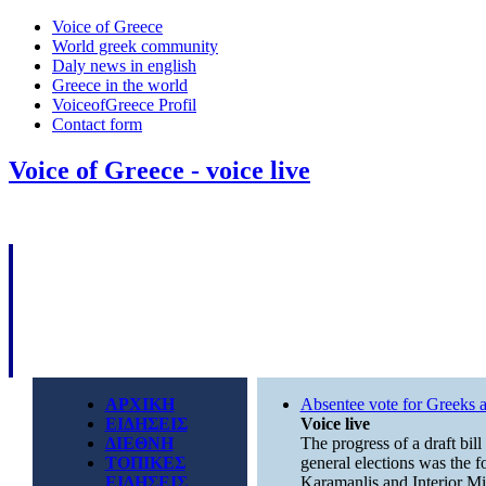
Voice of Greece
World greek community
Daly news in english
Greece in the world
VoiceofGreece Profil
Contact form
Voice of Greece - voice live
ΑΡΧΙΚΗ
Absentee vote for Greeks 
ΕΙΔΗΣΕΙΣ
Voice live
ΔΙΕΘΝΗ
The progress of a draft bill
ΤΟΠΙΚΕΣ
general elections was the 
ΕΙΔΗΣΕΙΣ
Karamanlis and Interior Min