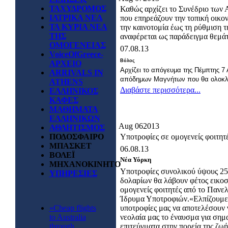
ΤΑΧΥΔΡΟΜΟΣ
Καθώς αρχίζει το Συνέδριο των
ΙΑΤΡΙΚΑ ΝΕΑ
που επηρεάζουν την τοπική οικον
ΤΑ ΚΥΡΙΑ ΝΕΑ
την καινοτομία έως τη ρύθμιση
ΤΗΣ
αναφέρεται ως παράδειγμα θεμάτ
ΟΜΟΓΕΝΕΙΑΣ
07.08.13
VoiceOfGreece-
Βόλος
ΑΡΧΕΙΟ
Αρχίζει το απόγευμα της Πέμπτης 7
ARRIVALS IN
απόδημων Μαγνήτων που θα ολοκλη
ATHENS
Διαβάστε περισσότερα...
ΕΛΛΗΝΙΚΟΣ
ΚΑΦΕΣ
ΜΑΘΗΜΑΤΑ
ΕΛΛΗΝΙΚΩΝ
Aug
06
2013
ΑΘΛΗΤΙΣΜΟΣ
ΠΟΔΟΣΦΑΙΡΟ
Υποτροφίες σε ομογενείς φοιτητ
ΜΠΑΣΚΕΤ
06.08.13
ΒΟΛΕΪ
Νέα Υόρκη
ΜΗΧΑΝΟΚΙΝΗΤΟ
Υποτροφίες συνολικού ύψους 25
ΥΠΗΡΕΣΙΕΣ
δολαρίων θα λάβουν φέτος εικοσ
ομογενείς φοιτητές από το Πανε
Ίδρυμα Υποτροφιών.«Ελπίζουμε
«Cheap flights
υποτροφίες μας να αποτελέσουν 
to Australia
νεολαία μας το έναυσμα για σημ
through
επιτεύγματα στην πορεία της ζωή