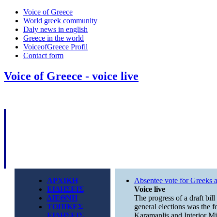
Voice of Greece
World greek community
Daly news in english
Greece in the world
VoiceofGreece Profil
Contact form
Voice of Greece - voice live
ΑΡΧΙΚΗ
Absentee vote for Greeks 
ΕΙΔΗΣΕΙΣ
Voice live
ΔΙΕΘΝΗ
The progress of a draft bill
ΤΟΠΙΚΕΣ
general elections was the 
ΕΙΔΗΣΕΙΣ
Karamanlis and Interior Min