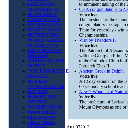
ΕΠΙΣΤΗΜΗ-
to imminent tabling of the 2
ΤΕΧΝΟΛΟΓΙΑ
CHA congratulations to Na
ΠΟΛΙΤΙΣΜΟΣ
Voice live
ΣΥΜΒΑΙΝΟΥΝ
The president of the Counc
ΜΕ ΜΙΑ ΜΑΤΙΑ
congratulatory message to 
ΠΑΜΕ ΕΛΛΑΔΑ
Team for yesterday's win of
ΠΕΡΙΗΓΗΤΙΚΑ
Championships.
WORLD GREEK
Visit by Theodore II
COMMUNITY
Voice live
DALY NEWS IN
The Patriarch of Alexandria
ENGLISH
with the Georgian Prime Min
GREECE IN THE
to the Orthodox Church of
WORLD
Patriarch Elias II.
VOICEOFGREECE
Ancient Greek in Delphi
PROFILE
Voice live
ΝΕΑ ΚΑΙ
A 12 day seminar on the la
ΑΝΑΚΟΙΝΩΣΕΙΣ
60 secondary school teache
HISTORY
New 7 Wonders of Natur
Η ΦΩΝΗ ΤΗΣ
Voice live
ΑΘΗΝΑΣ
The prefecture of Larissa h
ΤΟ ΖΗΤΟΥΝ ΟΙ
Mount Olympus as one of 
ΟΜΟΓΕΝΕΙΣ
BLOG NEWS
ΑΘΛΗΤΙΚΕΣ
Aug
07
2013
ΕΙΔΗΣΕΙς