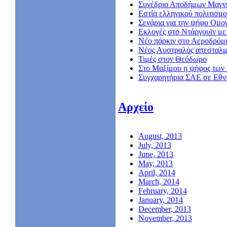
Συνέδριο Αποδήμων Μαγν
Εστία ελληνικού πολιτισμο
Σενάρια για την ψήφο Ομο
Εκλογές στο Ντάργουϊν με 
Νέο πάρκιν στο Αεροδρόμ
Nέος Αυστραλός απεσταλμ
Τιμές στον Θεόδωρο
Στο Μαξίμου η ψήφος των
Συγχαρητήρια ΣΑΕ σε Εθν
Αρχείο
August, 2013
July, 2013
June, 2013
May, 2013
April, 2014
March, 2014
February, 2014
January, 2014
December, 2013
November, 2013