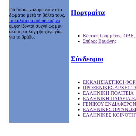
Για όσους χαλαρώνουν στο
Πορτραίτα
δωμάτιο μετά τη βόλτα τους,
τα καλύτερα online καζίνο
εμφανίζονται συχνά ως μια
ακόμη επιλογή ψυχαγωγίας
Κώστας Γραμμένος, ΟΒΕ,
για το βράδυ.
Σπύρος Βρυώνης
Σύνδεσμοι
EKKΛΗΣΙΑΣΤΙΚΟΙ ΦΟΡ
ΠΡΟΞΕΝΙΚΕΣ ΑΡΧΕΣ Τ
ΕΛΛΗΝΙΚΗ ΠΟΛΙΤΕΙΑ
ΕΛΛΗΝΙΚΗ ΠΑΙΔΕΙΑ-
ΓΕΝΙΚΟΥ ΕΝΔΙΑΦΕΡΟ
ΕΛΛΗΝΙΚΕΣ ΟΡΓΑΝΩΣΕ
ΕΛΛΗΝΙΚΕΣ ΚΟΙΝΟΤΗΤ