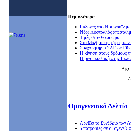
Περισσότερα...
Εκλογές στο Ντάργουϊν με 
Nέος Αυστραλός απεσταλμ
Τιμές στον Θεόδωρο
Στο Μαξίμου η ψήφος των
Συγχαρητήρια ΣΑΕ σε Εθν
Η κίνηση στους δρόμους τ
Η ρινοπλαστική στην Ελλ
Αρχι
Α
Ομογενειακό Δελτίο
Αρχίζει το Συνέδριο των
Υποτροφίες σε ομογενείς φ