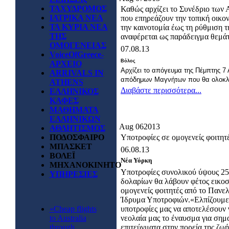
ΤΑΧΥΔΡΟΜΟΣ
Καθώς αρχίζει το Συνέδριο των
ΙΑΤΡΙΚΑ ΝΕΑ
που επηρεάζουν την τοπική οικον
ΤΑ ΚΥΡΙΑ ΝΕΑ
την καινοτομία έως τη ρύθμιση
ΤΗΣ
αναφέρεται ως παράδειγμα θεμάτ
ΟΜΟΓΕΝΕΙΑΣ
07.08.13
VoiceOfGreece-
Βόλος
ΑΡΧΕΙΟ
Αρχίζει το απόγευμα της Πέμπτης 7
ARRIVALS IN
απόδημων Μαγνήτων που θα ολοκλη
ATHENS
Διαβάστε περισσότερα...
ΕΛΛΗΝΙΚΟΣ
ΚΑΦΕΣ
ΜΑΘΗΜΑΤΑ
ΕΛΛΗΝΙΚΩΝ
Aug
06
2013
ΑΘΛΗΤΙΣΜΟΣ
ΠΟΔΟΣΦΑΙΡΟ
Υποτροφίες σε ομογενείς φοιτητ
ΜΠΑΣΚΕΤ
06.08.13
ΒΟΛΕΪ
Νέα Υόρκη
ΜΗΧΑΝΟΚΙΝΗΤΟ
Υποτροφίες συνολικού ύψους 25
ΥΠΗΡΕΣΙΕΣ
δολαρίων θα λάβουν φέτος εικοσ
ομογενείς φοιτητές από το Πανε
Ίδρυμα Υποτροφιών.«Ελπίζουμε
«Cheap flights
υποτροφίες μας να αποτελέσουν 
to Australia
νεολαία μας το έναυσμα για σημ
through
επιτεύγματα στην πορεία της ζωή