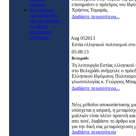
internet»
επισημαίνει ο πρόεδρος του Ιδρ
Αεροπορικά
Χρήστος Τομαράς.
εισιτήρια»Νέα
Διαβάστε περισσότερα...
site στο internet
με φθηνα
αεροπορικα
εισητηρια.
Aug
05
2013
Εστία ελληνικού πολιτισμού στο
05.08.13
Βελιγράδι
Τη λειτουργία Εστίας ελληνικού
στο Βελιγράδι ανήγγειλε ο πρόε
Ελληνικού Ιδρύματος Πολιτισμο
γλωσσολογίας κ. Γεώργιος Μπαμ
Διαβάστε περισσότερα...
Νέες μέθοδοι αποκατάστασης μ
υπόσχεται η ιατρική, η μεταμόσ
μαλλιών είναι πλέον προσιτή και
απο ποτέ, διαβάστε το άρθρο κα
για την δική σας μεταμόσχευση 
Διαβάστε περισσότερα