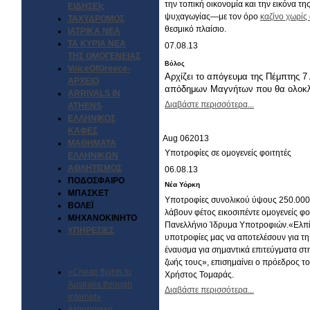
την τοπική οικονομία και την εικόνα τ
ΕΙΔΗΣΕΙς
ψυχαγωγίας—με τον όρο
καζίνο χωρίς
ΤΑΧΥΔΡΟΜΟΣ
θεσμικό πλαίσιο.
ΙΑΤΡΙΚΑ ΝΕΑ
ΤΑ ΚΥΡΙΑ ΝΕΑ
07.08.13
ΤΗΣ ΟΜΟΓΕΝΕΙΑΣ
Βόλος
VoiceOfGreece-
Αρχίζει το απόγευμα της Πέμπτης 7
ΑΡΧΕΙΟ
απόδημων Μαγνήτων που θα ολοκλη
ARRIVALS IN
Διαβάστε περισσότερα...
ATHENS
ΕΛΛΗΝΙΚΟΣ
ΚΑΦΕΣ
Aug
06
2013
ΜΑΘΗΜΑΤΑ
Υποτροφίες σε ομογενείς φοιτητές
ΕΛΛΗΝΙΚΩΝ
ΑΘΛΗΤΙΣΜΟΣ
06.08.13
ΠΟΔΟΣΦΑΙΡΟ
Νέα Υόρκη
ΜΠΑΣΚΕΤ
Υποτροφίες συνολικού ύψους 250.000
ΒΟΛΕΪ
λάβουν φέτος εικοσιπέντε ομογενείς φο
ΜΗΧΑΝΟΚΙΝΗΤΟ
Πανελλήνιο Ίδρυμα Υποτροφιών.«Ελπί
ΥΠΗΡΕΣΙΕΣ
υποτροφίες μας να αποτελέσουν για τη
έναυσμα για σημαντικά επιτεύγματα στ
ζωής τους», επισημαίνει ο πρόεδρος τ
«Cheap flights to
Χρήστος Τομαράς.
Australia through
Διαβάστε περισσότερα...
internet»
Αεροπορικά