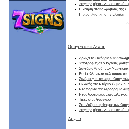
Συγχαρητήρια ΣΑΕ σε Εθνική 
Η κίνηση στους δρόμους της Α
Η ρινοπλαστική στην Ελλάδα
Α
Ομογενειακό Δελτίο
Αρχίζει το Συνέδριο των Απόδ
Υποτροφίες σε ομογενείς φοιτητ
Συνέδριο Αποδήμων Μαγνησίας
Εστία ελληνικού πολιτισμού στο
Σενάρια για την ψήφο Ομογενώ
Εκλογές στο Ντάργουϊν με 2 ομο
Νέο πάρκιν στο Αεροδρόμιο Αθ
Nέος Αυστραλός απεσταλμένος 
Τιμές στον Θεόδωρο
Στο Μαξίμου η ψήφος των Ομο
Συγχαρητήρια ΣΑΕ σε Εθνική 
Αρχείο