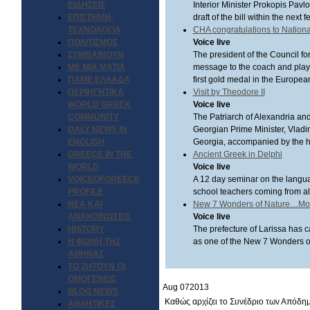
ΕΙΔΗΣΕΙΣ
Interior Minister Prokopis Pavlo
ΕΠΙΣΤΗΜΗ-
draft of the bill within the next 
ΤΕΧΝΟΛΟΓΙΑ
CHA congratulations to Nation
ΠΟΛΙΤΙΣΜΟΣ
Voice live
ΣΥΜΒΑΙΝΟΥΝ
The president of the Council f
ΜΕ ΜΙΑ ΜΑΤΙΑ
message to the coach and player
ΠΑΜΕ ΕΛΛΑΔΑ
first gold medal in the Europe
ΠΕΡΙΗΓΗΤΙΚΑ
Visit by Theodore II
WORLD GREEK
Voice live
COMMUNITY
The Patriarch of Alexandria and 
DALY NEWS IN
Georgian Prime Minister, Vladim
ENGLISH
Georgia, accompanied by the hea
GREECE IN THE
Ancient Greek in Delphi
WORLD
Voice live
VOICEOFGREECE
A 12 day seminar on the langua
PROFILE
school teachers coming from al
ΝΕΑ ΚΑΙ
New 7 Wonders of Nature…Mo
ΑΝΑΚΟΙΝΩΣΕΙΣ
Voice live
HISTORY
The prefecture of Larissa has c
Η ΦΩΝΗ ΤΗΣ
as one of the New 7 Wonders o
ΑΘΗΝΑΣ
ΤΟ ΖΗΤΟΥΝ ΟΙ
ΟΜΟΓΕΝΕΙΣ
Aug
07
2013
BLOG NEWS
Καθώς αρχίζει το Συνέδριο των Απόδη
ΑΘΛΗΤΙΚΕΣ