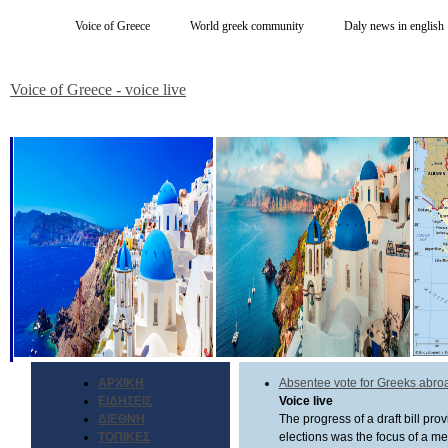
Voice of Greece
World greek community
Daly news in english
Voice of Greece - voice live
ΑΡΧΙΚΗ
Absentee vote for Greeks abro
ΕΙΔΗΣΕΙΣ
Voice live
ΔΙΕΘΝΗ
The progress of a draft bill pro
ΤΟΠΙΚΕΣ
elections was the focus of a m