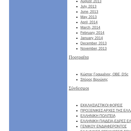
August, 2013
July, 2013
June, 2013
May, 2013
April, 2014
March, 2014
February, 2014
January, 2014
December, 2013
November, 2013
Πορτραίτα
Κώστας Γραμμένος, ΟΒΕ, DSc
Σπύρος Βρυώνης
Σύνδεσμοι
EKKΛΗΣΙΑΣΤΙΚΟΙ ΦΟΡΕΙΣ
ΠΡΟΞΕΝΙΚΕΣ ΑΡΧΕΣ ΤΗΣ ΕΛ
ΕΛΛΗΝΙΚΗ ΠΟΛΙΤΕΙΑ
ΕΛΛΗΝΙΚΗ ΠΑΙΔΕΙΑ-ΕΔΡΕΣ 
ΓΕΝΙΚΟΥ ΕΝΔΙΑΦΕΡΟΝΤΟΣ