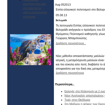
εισιτήρια»Νέα site
Aug
05
2013
στο internet με
Εστία ελληνικού πολιτισμού στο Βελιγρ
φθηνα αεροπορικα
05.08.13
εισητηρια.
Βελιγράδι
Τη λειτουργία Εστίας ελληνικού πολιτι
Βελιγράδι ανήγγειλε ο πρόεδρος του Ε
Ιδρύματος Πολιτισμού καθηγητής γλωσ
Γεώργιος Μπαμπινιώτης.
Διαβάστε περισσότερα...
Νέες μέθοδοι αποκατάστασης μαλλιών 
ιατρική, η μεταμόσχευση μαλλιών είναι
και πιο εύκολη απο ποτέ, διαβάστε το 
αποφασίστε για την δική σας μεταμόσχ
Διαβάστε περισσότερα
Περισσότερα...
Εκλογές στο Ντάργουϊν με 2 ομο
Nέος Αυστραλός απεσταλμένος 
Τιμές στον Θεόδωρο
Στο Μαξίμου η ψήφος των Ομο