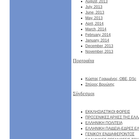
August, 2013
July, 2013
June, 2013
May, 2013
April, 2014
March, 2014
February, 2014
January, 2014
December, 2013
November, 2013
Πορτραίτα
Κώστας Γραμμένος, ΟΒΕ, DSc
Σπύρος Βρυώνης
Σύνδεσμοι
EKKΛΗΣΙΑΣΤΙΚΟΙ ΦΟΡΕΙΣ
ΠΡΟΞΕΝΙΚΕΣ ΑΡΧΕΣ ΤΗΣ ΕΛ
ΕΛΛΗΝΙΚΗ ΠΟΛΙΤΕΙΑ
ΕΛΛΗΝΙΚΗ ΠΑΙΔΕΙΑ-ΕΔΡΕΣ 
ΓΕΝΙΚΟΥ ΕΝΔΙΑΦΕΡΟΝΤΟΣ