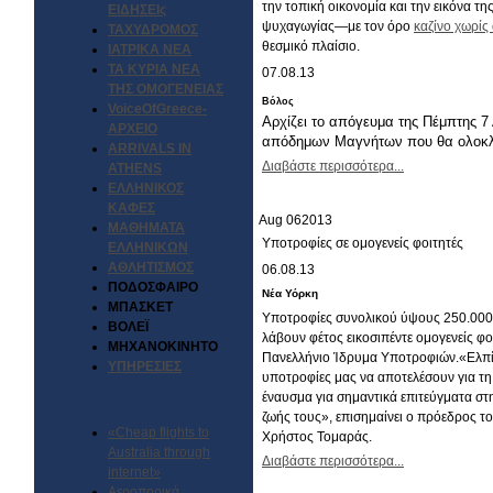
την τοπική οικονομία και την εικόνα τ
ΕΙΔΗΣΕΙς
ψυχαγωγίας—με τον όρο
καζίνο χωρίς
ΤΑΧΥΔΡΟΜΟΣ
θεσμικό πλαίσιο.
ΙΑΤΡΙΚΑ ΝΕΑ
ΤΑ ΚΥΡΙΑ ΝΕΑ
07.08.13
ΤΗΣ ΟΜΟΓΕΝΕΙΑΣ
Βόλος
VoiceOfGreece-
Αρχίζει το απόγευμα της Πέμπτης 7
ΑΡΧΕΙΟ
απόδημων Μαγνήτων που θα ολοκλη
ARRIVALS IN
Διαβάστε περισσότερα...
ATHENS
ΕΛΛΗΝΙΚΟΣ
ΚΑΦΕΣ
Aug
06
2013
ΜΑΘΗΜΑΤΑ
Υποτροφίες σε ομογενείς φοιτητές
ΕΛΛΗΝΙΚΩΝ
ΑΘΛΗΤΙΣΜΟΣ
06.08.13
ΠΟΔΟΣΦΑΙΡΟ
Νέα Υόρκη
ΜΠΑΣΚΕΤ
Υποτροφίες συνολικού ύψους 250.000
ΒΟΛΕΪ
λάβουν φέτος εικοσιπέντε ομογενείς φο
ΜΗΧΑΝΟΚΙΝΗΤΟ
Πανελλήνιο Ίδρυμα Υποτροφιών.«Ελπί
ΥΠΗΡΕΣΙΕΣ
υποτροφίες μας να αποτελέσουν για τη
έναυσμα για σημαντικά επιτεύγματα στ
ζωής τους», επισημαίνει ο πρόεδρος τ
«Cheap flights to
Χρήστος Τομαράς.
Australia through
Διαβάστε περισσότερα...
internet»
Αεροπορικά