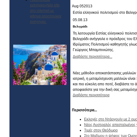
εισιτήρια»Νέα site
Aug
05
2013
στο internet με
Εστία ελληνικού πολιτισμού στο Βελιγρ
φθηνα αεροπορικα
05.08.13
εισητηρια.
Βελιγράδι
Τη λειτουργία Εστίας ελληνικού πολιτι
Βελιγράδι ανήγγειλε ο πρόεδρος του Ε
Ιδρύματος Πολιτισμού καθηγητής γλωσ
Γεώργιος Μπαμπινιώτης.
Διαβάστε περισσότερα...
Νέες μέθοδοι αποκατάστασης μαλλιών 
ιατρική, η μεταμόσχευση μαλλιών είναι
και πιο εύκολη απο ποτέ, διαβάστε το 
αποφασίστε για την δική σας μεταμόσχ
Διαβάστε περισσότερα
Περισσότερα...
Εκλογές στο Ντάργουϊν με 2 ομο
Nέος Αυστραλός απεσταλμένος 
Τιμές στον Θεόδωρο
Στο Μαξίμου η ψήφος των Ομο