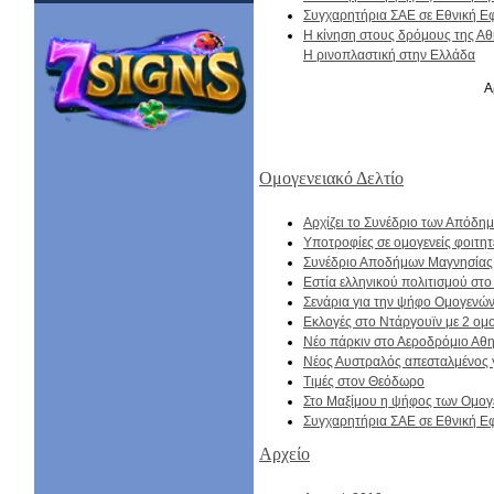
Συγχαρητήρια ΣΑΕ σε Εθνική 
Η κίνηση στους δρόμους της Α
Η ρινοπλαστική στην Ελλάδα
Α
Ομογενειακό Δελτίο
Αρχίζει το Συνέδριο των Απόδ
Υποτροφίες σε ομογενείς φοιτητ
Συνέδριο Αποδήμων Μαγνησίας
Εστία ελληνικού πολιτισμού στο
Σενάρια για την ψήφο Ομογενώ
Εκλογές στο Ντάργουϊν με 2 ομο
Νέο πάρκιν στο Αεροδρόμιο Αθ
Nέος Αυστραλός απεσταλμένος 
Τιμές στον Θεόδωρο
Στο Μαξίμου η ψήφος των Ομο
Συγχαρητήρια ΣΑΕ σε Εθνική 
Αρχείο