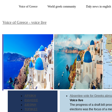
Voice of Greece
World greek community
Daly news in english
Voice of Greece - voice live
ΑΡΧΙΚΗ
Absentee vote for Greeks abro
ΕΙΔΗΣΕΙΣ
Voice live
ΔΙΕΘΝΗ
The progress of a draft bill pro
ΤΟΠΙΚΕΣ
elections was the focus of a m