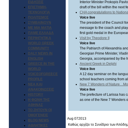
ΕΙΔΗΣΕΙΣ
Interior Minister Prokopis Pavlo
ΕΠΙΣΤΗΜΗ-
draft of the bill within the next 
ΤΕΧΝΟΛΟΓΙΑ
CHA congratulations to Nation
ΠΟΛΙΤΙΣΜΟΣ
Voice live
ΣΥΜΒΑΙΝΟΥΝ
The president of the Council f
ΜΕ ΜΙΑ ΜΑΤΙΑ
message to the coach and player
ΠΑΜΕ ΕΛΛΑΔΑ
first gold medal in the Europe
ΠΕΡΙΗΓΗΤΙΚΑ
Visit by Theodore II
WORLD GREEK
Voice live
COMMUNITY
The Patriarch of Alexandria and 
DALY NEWS IN
Georgian Prime Minister, Vladim
ENGLISH
Georgia, accompanied by the hea
GREECE IN THE
Ancient Greek in Delphi
WORLD
Voice live
VOICEOFGREECE
A 12 day seminar on the langua
PROFILE
school teachers coming from al
ΝΕΑ ΚΑΙ
New 7 Wonders of Nature…Mo
ΑΝΑΚΟΙΝΩΣΕΙΣ
Voice live
HISTORY
The prefecture of Larissa has c
Η ΦΩΝΗ ΤΗΣ
as one of the New 7 Wonders o
ΑΘΗΝΑΣ
ΤΟ ΖΗΤΟΥΝ ΟΙ
ΟΜΟΓΕΝΕΙΣ
Aug
07
2013
BLOG NEWS
Καθώς αρχίζει το Συνέδριο των Απόδη
ΑΘΛΗΤΙΚΕΣ