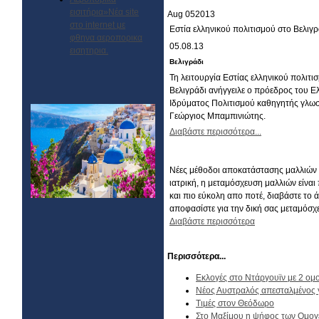
εισιτήρια»Νέα site
Aug
05
2013
στο internet με
Εστία ελληνικού πολιτισμού στο Βελιγρ
φθηνα αεροπορικα
05.08.13
εισητηρια.
Βελιγράδι
Τη λειτουργία Εστίας ελληνικού πολιτι
Βελιγράδι ανήγγειλε ο πρόεδρος του Ε
Ιδρύματος Πολιτισμού καθηγητής γλωσ
Γεώργιος Μπαμπινιώτης.
Διαβάστε περισσότερα...
Νέες μέθοδοι αποκατάστασης μαλλιών 
ιατρική, η μεταμόσχευση μαλλιών είναι
και πιο εύκολη απο ποτέ, διαβάστε το 
αποφασίστε για την δική σας μεταμόσχ
Διαβάστε περισσότερα
Περισσότερα...
Εκλογές στο Ντάργουϊν με 2 ομο
Nέος Αυστραλός απεσταλμένος 
Τιμές στον Θεόδωρο
Στο Μαξίμου η ψήφος των Ομο