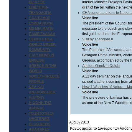
ΕΙΔΗΣΕΙΣ
Interior Minister Prokopis Pavlo
ΕΠΙΣΤΗΜΗ-
draft of the bill within the next 
ΤΕΧΝΟΛΟΓΙΑ
CHA congratulations to Nation
ΠΟΛΙΤΙΣΜΟΣ
Voice live
ΣΥΜΒΑΙΝΟΥΝ
The president of the Council f
ΜΕ ΜΙΑ ΜΑΤΙΑ
message to the coach and player
ΠΑΜΕ ΕΛΛΑΔΑ
first gold medal in the Europe
ΠΕΡΙΗΓΗΤΙΚΑ
Visit by Theodore II
WORLD GREEK
Voice live
COMMUNITY
The Patriarch of Alexandria and 
DALY NEWS IN
Georgian Prime Minister, Vladim
ENGLISH
Georgia, accompanied by the hea
GREECE IN THE
Ancient Greek in Delphi
WORLD
Voice live
VOICEOFGREECE
A 12 day seminar on the langua
PROFILE
school teachers coming from al
ΝΕΑ ΚΑΙ
New 7 Wonders of Nature…Mo
ΑΝΑΚΟΙΝΩΣΕΙΣ
Voice live
HISTORY
The prefecture of Larissa has c
Η ΦΩΝΗ ΤΗΣ
as one of the New 7 Wonders o
ΑΘΗΝΑΣ
ΤΟ ΖΗΤΟΥΝ ΟΙ
ΟΜΟΓΕΝΕΙΣ
Aug
07
2013
BLOG NEWS
Καθώς αρχίζει το Συνέδριο των Απόδη
ΑΘΛΗΤΙΚΕΣ