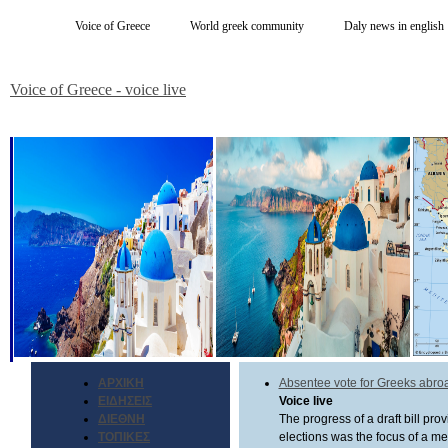
Voice of Greece
World greek community
Daly news in english
Voice of Greece - voice live
ΑΡΧΙΚΗ
Absentee vote for Greeks abro
ΕΙΔΗΣΕΙΣ
Voice live
ΔΙΕΘΝΗ
The progress of a draft bill pro
ΤΟΠΙΚΕΣ
elections was the focus of a m