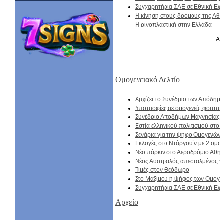
Συγχαρητήρια ΣΑΕ σε Εθνική 
Η κίνηση στους δρόμους της Α
Η ρινοπλαστική στην Ελλάδα
Α
Ομογενειακό Δελτίο
Αρχίζει το Συνέδριο των Απόδ
Υποτροφίες σε ομογενείς φοιτητ
Συνέδριο Αποδήμων Μαγνησίας
Εστία ελληνικού πολιτισμού στο
Σενάρια για την ψήφο Ομογενώ
Εκλογές στο Ντάργουϊν με 2 ομο
Νέο πάρκιν στο Αεροδρόμιο Αθ
Nέος Αυστραλός απεσταλμένος 
Τιμές στον Θεόδωρο
Στο Μαξίμου η ψήφος των Ομο
Συγχαρητήρια ΣΑΕ σε Εθνική 
Αρχείο