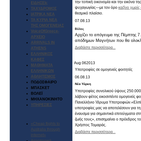
την τοπική οικονομία και την εικόνα τ
ΕΙΔΗΣΕΙς
ψυχαγωγίας—με τον όρο
καζίνο χωρίς
ΤΑΧΥΔΡΟΜΟΣ
θεσμικό πλαίσιο.
ΙΑΤΡΙΚΑ ΝΕΑ
ΤΑ ΚΥΡΙΑ ΝΕΑ
07.08.13
ΤΗΣ ΟΜΟΓΕΝΕΙΑΣ
Βόλος
VoiceOfGreece-
Αρχίζει το απόγευμα της Πέμπτης 7
ΑΡΧΕΙΟ
απόδημων Μαγνήτων που θα ολοκλη
ARRIVALS IN
Διαβάστε περισσότερα...
ATHENS
ΕΛΛΗΝΙΚΟΣ
ΚΑΦΕΣ
Aug
06
2013
ΜΑΘΗΜΑΤΑ
Υποτροφίες σε ομογενείς φοιτητές
ΕΛΛΗΝΙΚΩΝ
ΑΘΛΗΤΙΣΜΟΣ
06.08.13
ΠΟΔΟΣΦΑΙΡΟ
Νέα Υόρκη
ΜΠΑΣΚΕΤ
Υποτροφίες συνολικού ύψους 250.000
ΒΟΛΕΪ
λάβουν φέτος εικοσιπέντε ομογενείς φο
ΜΗΧΑΝΟΚΙΝΗΤΟ
Πανελλήνιο Ίδρυμα Υποτροφιών.«Ελπί
ΥΠΗΡΕΣΙΕΣ
υποτροφίες μας να αποτελέσουν για τη
έναυσμα για σημαντικά επιτεύγματα στ
ζωής τους», επισημαίνει ο πρόεδρος τ
«Cheap flights to
Χρήστος Τομαράς.
Australia through
Διαβάστε περισσότερα...
internet»
Αεροπορικά