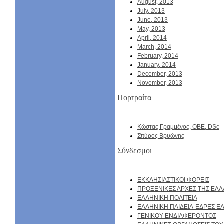
August, 2013
July, 2013
June, 2013
May, 2013
April, 2014
March, 2014
February, 2014
January, 2014
December, 2013
November, 2013
Πορτραίτα
Κώστας Γραμμένος, ΟΒΕ, DSc
Σπύρος Βρυώνης
Σύνδεσμοι
EKKΛΗΣΙΑΣΤΙΚΟΙ ΦΟΡΕΙΣ
ΠΡΟΞΕΝΙΚΕΣ ΑΡΧΕΣ ΤΗΣ ΕΛ
ΕΛΛΗΝΙΚΗ ΠΟΛΙΤΕΙΑ
ΕΛΛΗΝΙΚΗ ΠΑΙΔΕΙΑ-ΕΔΡΕΣ 
ΓΕΝΙΚΟΥ ΕΝΔΙΑΦΕΡΟΝΤΟΣ