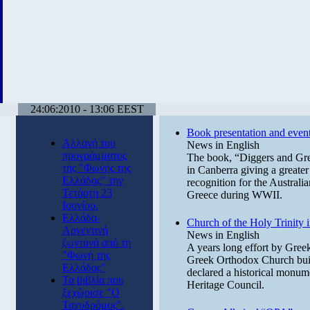
24:06:2010 - 13:06 EEST
Book presentation and events
Αλλαγή του
News in English
προγράμματος
The book, “Diggers and Gree
της "Φωνής της
in Canberra giving a greater 
Ελλάδας" την
recognition for the Australia
Τετάρτη 23
Greece during WWII.
Ιουνίου.
Ελλάδα-
Church of the Holy Trinity 
Αργεντινή
News in English
ζωντανά από τη
A years long effort by Greek-
"Φωνή της
Greek Orthodox Church built
Ελλάδας"
declared a historical monu
Τα βιβλία που
Heritage Council.
ξεχώρισε "Ο
Ταχυδρόμος".