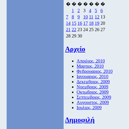
�
�
�
�
�
�
�
1
2
3
4
5
6
7
8
9
10
11
12
13
14
15
16
17
18
19
20
21
22
23
24
25
26
27
28
29
30
Αρχείο
Απριλιος, 2010
Μαρτιος, 2010
Φεβρουαριος, 2010
Ιανουαριος, 2010
Δεκεμβριος, 2009
Νοεμβριος, 2009
Οκτωβριος, 2009
Σεπτεμβριος, 2009
Αυγουστος, 2009
Ιουλιος, 2009
Δημοφιλή