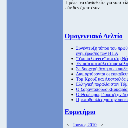
Πρέπει να συνδεθείτε για να στε
εάν δεν έχετε έναν.
Ομογενειακό Δελτίο
Συνέντευξη τύπου του πρω
ενημέρωσης των ΗΠΑ
"You in Greece" και στη Νέ
Ένταση και πάλι στους κόλ
Σε δυσχερή θέση οι εκπαιδε
Διαμαρτύρονται οι εκπαιδευ
Τομ Κρουζ και Αυστραλός 
Ελληνική παραλία στον Τά
Ο.Σαραντοπούλου:Ευκαιρία
O Θεόδωρος Γιουρτζίχιν δέχ
Πρωτοβουλίες για την προ
Ευρετήριο
<
Ιουνιος 2010
>