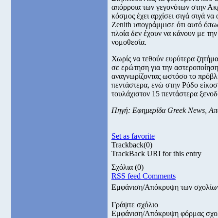
απόρροια των γεγονότων στην Ακρ
κόσμος έχει αρχίσει σιγά σιγά να
Zenith υπογράμμισε ότι αυτό όπω
πλοία δεν έχουν να κάνουν με την
νομοθεσία.
Χωρίς να τεθούν ευρύτερα ζητήμα
σε ερώτηση για την αστεροποίηση
αναγνωρίζοντας ωστόσο το πρόβλ
πεντάστερα, ενώ στην Ρόδο είκοσ
τουλάχιστον 15 πεντάστερα ξενοδο
Πηγή: Εφημερίδα Greek News, Απ
Set as favorite
Trackback
(0)
TrackBack URI for this entry
Σχόλια
(0)
RSS feed Comments
Εμφάνιση/Απόκρυψη των σχολίω
Γράψτε σχόλιο
Εμφάνιση/Απόκρυψη φόρμας σχο