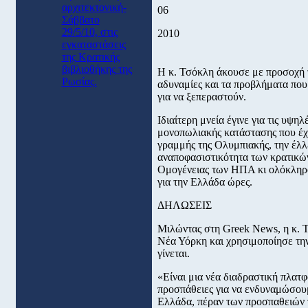
αρχιτεκτονική-
06
Σάββατο
29/5/10, στις
2010
εγκαταστάσεις
της Κρατικής
βιβλιοθήκης της
Η κ. Τσόκλη άκουσε με προσοχή τι
Ρωσίας.
αδυναμίες και τα προβλήματα που
για να ξεπεραστούν.
Ιδιαίτερη μνεία έγινε για τις υψηλ
μονοπωλιακής κατάστασης που έχε
γραμμής της Ολυμπιακής, την έλλ
αναποφασιστικότητα των κρατικώ
Ομογένειας των ΗΠΑ κι ολόκληρου
για την Ελλάδα ώρες.
ΔΗΛΩΣΕΙΣ
Μιλώντας στη Greek News, η κ. Τ
Νέα Υόρκη και χρησιμοποίησε την
γίνεται.
«Είναι μια νέα διαδραστική πλατφ
προσπάθειες για να ενδυναμώσουμ
Ελλάδα, πέραν των προσπαθειών 