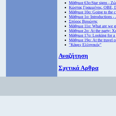
Μάθημα 63ο:Star signs - Ζώ
Κώστας Γραμμένος, ΟΒΕ, 
Μάθημα 10ο: Going to the 
Μάθημα 1ο: Introductions -
Σπύρος Βρυώνης
Μάθημα 11ο: What are we go
Μάθημα 2ο: At the party: Χ
Μάθημα 17ο: Looking for a
Μάθημα 19ο: At the travel o
"Κάφες Ελληνικός"
Αναζήτηση
Σχετικά Αρθρα