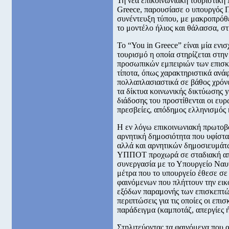
Τη νέα επικοινωνιακή τουριστική
Greece, παρουσίασε ο υπουργός 
συνέντευξη τύπου, με μακροπρόθε
το μοντέλο ήλιος και θάλασσα, στ
Το “You in Greece” είναι μία ενι
τουρισμό η οποία στηρίζεται στη
προσωπικών εμπειριών των επισκ
τίποτα, όπως χαρακτηριστικά ανά
πολλαπλασιαστικά σε βάθος χρόνο
τα δίκτυα κοινωνικής δικτύωσης y
διάδοσης του προστίθενται οι ευ
πρεσβείες, απόδημος ελληνισμός 
Η εν λόγω επικοινωνιακή πρωτοβο
αρνητική δημοσιότητα που υφίστ
αλλά και αρνητικών δημοσιευμάτω
ΥΠΠΟΤ προχωρά σε σταδιακή απ
συνεργασία με το Υπουργείο Ναυτ
μέτρα που το υπουργείο έθεσε σε
φαινόμενων που πλήττουν την εικ
εξόδων παραμονής των επισκεπτών
περιπτώσεις για τις οποίες οι επι
παράδειγμα (καμποτάζ, απεργίες ή
Στηλιτεύοντας τα φαινόμενα που 