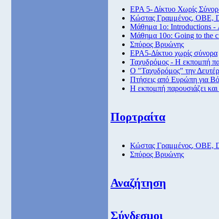
ΕΡΑ 5- Δίκτυο Χωρίς Σύνορ
Κώστας Γραμμένος, ΟΒΕ, 
Μάθημα 1ο: Introductions -
Μάθημα 10ο: Going to the 
Σπύρος Βρυώνης
ΕΡΑ5-Δίκτυο χωρίς σύνορα
Ταχυδρόμος - Η εκπομπή πα
Ο "Ταχυδρόμος" την Δευτέρα
Πτήσεις από Eυρώπη για Βό
Η εκπομπή παρουσιάζει και
Πορτραίτα
Κώστας Γραμμένος, ΟΒΕ, 
Σπύρος Βρυώνης
Αναζήτηση
Σύνδεσμοι