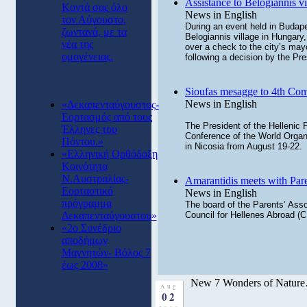
Assistance to Belogiannis vi
Κοντά σας όλο
News in English
τον Αύγουστο,
During an event held in Budape
ζωντανά, με τα
Belogiannis village in Hungar
νέα της
over a check to the city’s may
ομογένειας.
following a decision by the Pre
Sioufas mesagge to 4th Com
News in English
«Δεκαπενταύγουστος-
Εορτασμός από τους
The President of the Hellenic 
Έλληνες του
Conference of the World Orga
Πόντου.»
in Nicosia from August 19-22.
«Ελληνική Ορθόδοξη
Κοινότητα
Ν.Αυστραλίας-
Amarantidis meets with Pare
Εορταστικό
News in English
πρόγραμμα
The board of the Parents’ Asso
Δεκαπενταύγουστου»
Council for Hellenes Abroad (
«2ο Συνέδριο
αποδήμων
Μαγνητών- Βόλος 7
έως 2008»
New 7 Wonders of Natu
Aug
02