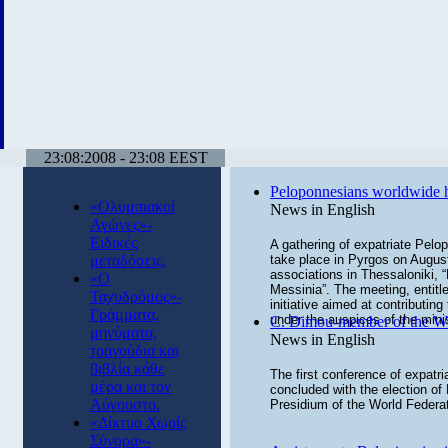
23:08:2008 - 23:08 EEST
Peloponnesians worldwide h
«Ολυμπιακοί
News in English
Αγώνες»-
Ειδικές
A gathering of expatriate Pelop
μεταδόσεις.
take place in Pyrgos on August
associations in Thessaloniki,
«Ο
Messinia”. The meeting, entitl
Ταχυδρόμος»-
initiative aimed at contributi
Γράμματα,
under the auspices of the minis
C. Dimou-member of the Wor
μηνύματα,
News in English
τραγούδια και
βιβλία κάθε
The first conference of expatr
μέρα και τον
concluded with the election 
Αύγουστο.
Presidium of the World Federat
«Δίκτυο Χωρίς
Σύνορα»-