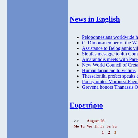
News in English
Peloponnesians worldwide h
C. Dimou-member of the Wor
Assistance to Belogiannis vi
Sioufas mesagge to 4th Com
Amarantidis meets with Pare
New World Council of Cretan
Humanitarian aid to victims
Thessaloniki prefect speaks 
Poetry unites Maroussi-Faen
Grevena honors Thanassis 
Ευρετήριο
<<
August ’08
Mo
Tu
We
Th
Fr
Sa
Su
1
2
3