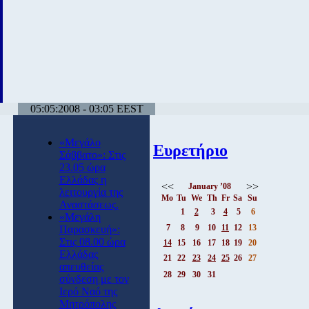
05:05:2008 - 03:05 EEST
«Μεγάλο
Ευρετήριο
Σάββατο»: Στις
23.05 ώρα
Ελλάδας η
<<
>>
January ’08
λειτουργία της
Mo
Tu
We
Th
Fr
Sa
Su
Αναστάσεως.
1
2
3
4
5
6
«Μεγάλη
7
8
9
10
11
12
13
Παρασκευή»:
Στις 08.00 ώρα
14
15
16
17
18
19
20
Ελλάδας
21
22
23
24
25
26
27
απευθείας
28
29
30
31
σύνδεση με τον
Ιερό Ναό της
Μητρόπολης