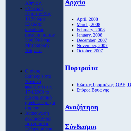
Αρχείο
Αθηνών.
«Μεγάλη
Πέμπτη»:Στις
18.30 ώρα
April, 2008
Ελλάδας
March, 2008
απευθείας
February, 2008
σύνδεση με τον
January, 2008
Ιερό Ναό της
December, 2007
Μητρόπολης
November, 2007
Αθηνών.
October, 2007
Πορτραίτα
O οίκος
Sotheby’s στο
Λονδίνο
Κώστας Γραμμένος, ΟΒΕ, 
φιλοξενεί στις
Σπύρος Βρυώνης
17/4/2008 το
πιο σημαντικό
greek sale μεχρί
Αναζήτηση
σήμερα.
Ανακοίνωση
εγγραφών για
τις εξετάσεις
Σύνδεσμοι
Ελληνομάθεια