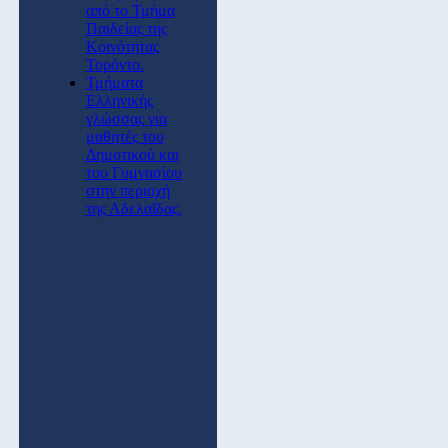
από το Τμήμα
Παιδείας της
Κοινότητας
Τορόντο.
Τμήματα
Ελληνικής
γλώσσας για
μαθητές του
Δημοτικού και
του Γυμνασίου
στην περιοχή
της Αδελαΐδας.