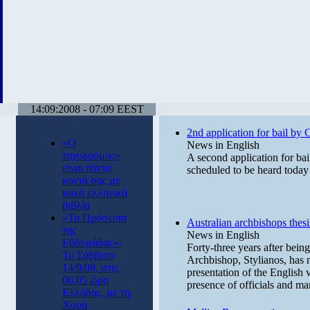
14:09:2008 - 07:09 EEST
2nd application for bail by 
«Ο
News in English
ταχυδρόμος»
A second application for bail
είναι πάντα
scheduled to be heard today
κοντά σας με
καλά ελληνικά
βιβλία
«Τα Πρόσωπα
Australian archbishops thesi
της
News in English
Εβδομάδας»-
Forty-three years after being
Το Σάββατο
Archbishop, Stylianos, has 
14/9/08, στις
presentation of the English 
06.05 ώρα
presence of officials and m
Ελλάδας, με τη
Χαρά