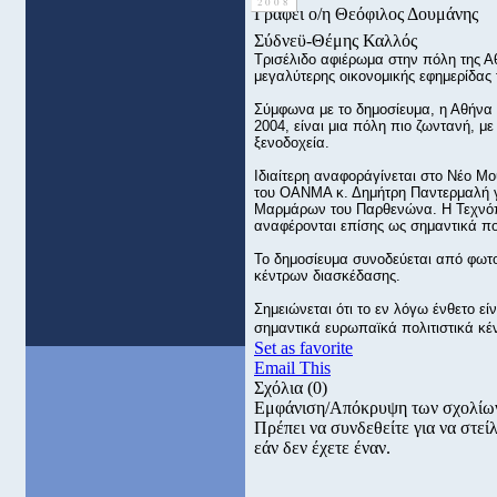
2008
Γράφει ο/η Θεόφιλος Δουμάνης
Σύδνεϋ-Θέμης Καλλός
Τρισέλιδο αφιέρωμα στην πόλη της Αθή
μεγαλύτερης οικονομικής εφημερίδας τ
Σύμφωνα με το δημοσίευμα, η Αθήνα
2004, είναι μια πόλη πιο ζωντανή, μ
ξενοδοχεία.
Ιδιαίτερη αναφοράγίνεται στο Νέο Μ
του ΟΑΝΜΑ κ. Δημήτρη Παντερμαλή γι
Μαρμάρων του Παρθενώνα. Η Τεχνόπ
αναφέρονται επίσης ως σημαντικά πολ
Το δημοσίευμα συνοδεύεται από φωτ
κέντρων διασκέδασης.
Σημειώνεται ότι το εν λόγω ένθετο ε
σημαντικά ευρωπαϊκά πολιτιστικά κέ
Set as favorite
Email This
Σχόλια
(0)
Εμφάνιση/Απόκρυψη των σχολίω
Πρέπει να συνδεθείτε για να στε
εάν δεν έχετε έναν.