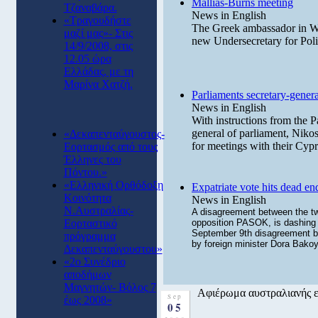
Mallias-Burns meeting
Τζαναβάρα.
News in English
«Τραγουδήστε
The Greek ambassador in Wa
μαζί μας»- Στις
new Undersecretary for Polit
14/9/2008, στις
12.05 ώρα
Ελλάδας, με τη
Μαρίνα Χατζή.
Parliaments secretary-genera
News in English
With instructions from the P
general of parliament, Nikos
«Δεκαπενταύγουστος-
for meetings with their Cyp
Εορτασμός από τους
Έλληνες του
Πόντου.»
«Ελληνική Ορθόδοξη
Expatriate vote hits dead en
Κοινότητα
News in English
Ν.Αυστραλίας-
A disagreement between the t
Εορταστικό
opposition PASOK, is dashing h
September 9th disagreement br
πρόγραμμα
by foreign minister Dora Bako
Δεκαπενταύγουστου»
«2ο Συνέδριο
αποδήμων
Μαγνητών- Βόλος 7
Αφιέρωμα αυστραλιανής 
Sep
έως 2008»
05