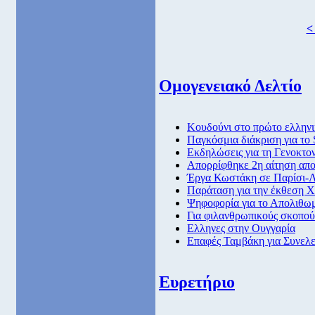
<
Ομογενειακό Δελτίο
Κουδούνι στο πρώτο ελληνι
Παγκόσμια διάκριση για το
Eκδηλώσεις για τη Γενοκτο
Απορρίφθηκε 2η αίτηση απο
Έργα Κωστάκη σε Παρίσι-Λ
Παράταση για την έκθεση 
Ψηφοφορία για το Απολιθω
Για φιλανθρωπικούς σκοπού
Ελληνες στην Ουγγαρία
Επαφές Ταμβάκη για Συνελε
Ευρετήριο