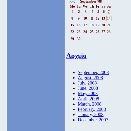
<<
September ’08
Mo
Tu
We
Th
Fr
Sa
Su
1
2
3
4
5
6
7
8
9
10
11
12
13
14
15
16
17
18
19
20
21
22
23
24
25
26
27
28
29
30
Αρχείο
September, 2008
August, 2008
July, 2008
June, 2008
May, 2008
April, 2008
March, 2008
February, 2008
January, 2008
December, 2007