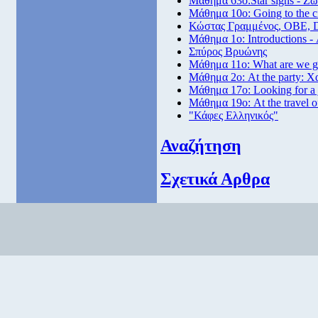
Μάθημα 63ο:Star signs - Ζώ
Μάθημα 10ο: Going to the 
Κώστας Γραμμένος, ΟΒΕ, 
Μάθημα 1ο: Introductions -
Σπύρος Βρυώνης
Μάθημα 11ο: What are we go
Μάθημα 2ο: At the party: Χ
Μάθημα 17ο: Looking for a
Μάθημα 19ο: At the travel o
"Κάφες Ελληνικός"
Αναζήτηση
Σχετικά Αρθρα