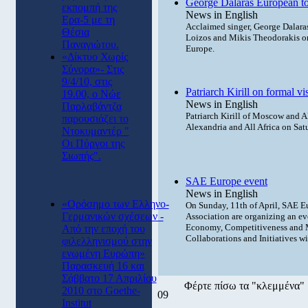
George Dalaras European t
εκπομπή της
News in English
Ερα-5 με τη
Acclaimed singer, George Dalara
Θέσια
Loizos and Mikis Theodorakis on 
Παναγιώτου.
Europe.
«Δίκτυο Χωρίς
Σύνορα»- Στις
9/4/10, στις
Patriarch Kirill on formal vi
19.00, ο Νώε
News in English
Παρλαβάντζα
Patriarch Kirill of Moscow and All
παρουσιάζει το
Alexandria and All Africa on Sat
Ντοκυμαντέρ "
Οι Πύργοι της
Σιωπής".
SAE Europe event
News in English
«Ορόσημο των Ελληνο-
On Sunday, 11th of April, SAE E
Γερμανικών σχέσεων -
Association are organizing an ev
Economy, Competitiveness and Me
Από την εποχή του
Collaborations and Initiatives wi
φιλελληνισμού στην
ενωμένη Ευρώπη»
Παρασκευή 16 και
Σάββατο 17 Απριλίου
Φέρτε πίσω τα "κλεμμένα"
2010 στο Goethe-
09
Institut