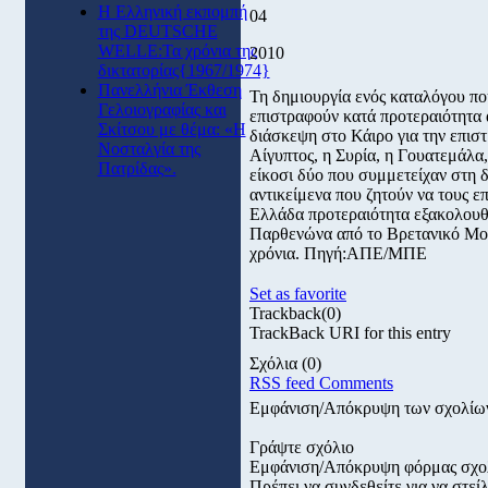
Η Ελληνική εκπομπή
04
της DEUTSCHE
WELLE:Τα χρόνια της
2010
δικτατορίας{1967/1974}
Πανελλήνια Έκθεση
Τη δημιουργία ενός καταλόγου που
Γελοιογραφίας και
επιστραφούν κατά προτεραιότητα 
Σκίτσου με θέμα: «Η
διάσκεψη στο Κάιρο για την επι
Νοσταλγία της
Αίγυπτος, η Συρία, η Γουατεμάλα,
Πατρίδας».
είκοσι δύο που συμμετείχαν στη 
αντικείμενα που ζητούν να τους ε
Ελλάδα προτεραιότητα εξακολουθε
Παρθενώνα από το Βρετανικό Μουσ
χρόνια. Πηγή:ΑΠΕ/ΜΠΕ
Set as favorite
Trackback
(0)
TrackBack URI for this entry
Σχόλια
(0)
RSS feed Comments
Εμφάνιση/Απόκρυψη των σχολίω
Γράψτε σχόλιο
Εμφάνιση/Απόκρυψη φόρμας σχο
Πρέπει να συνδεθείτε για να στε