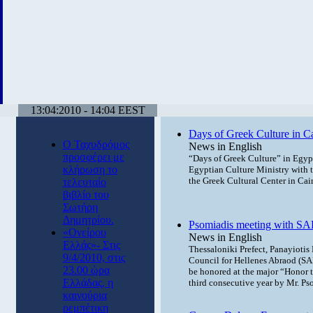
13:04:2010 - 14:04 EEST
Days of Greek Culture in C
Ο Ταχυδρόμος
News in English
προσφέρει με
“Days of Greek Culture” in Egypt
κλήρωση το
Egyptian Culture Ministry with t
the Greek Cultural Center in Cai
τελευταίο
βιβλίο του
Σωτήρη
Δημητρίου.
Psomiadis meeting with SA
«Ονείρου
News in English
Ελλάς»- Στις
Thessaloniki Prefect, Panayiotis 
9/4/2010, στις
Council for Hellenes Abraod (SA
23.00 ώρα
be honored at the major “Honor 
Ελλάδας, η
third consecutive year by Mr. Ps
καινούρια
ρεμπέτικη