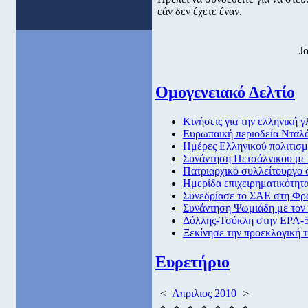
εάν δεν έχετε έναν.
J
Ομογενειακό Δελτίο
Κινήσεις για την ελληνική
Ευρωπαική περιοδεία Νταλά
Ημέρες Ελληνικού πολιτισμ
Συνάντηση Πετσάλνικου μ
Πατριαρχικό συλλείτουργο 
Hμερίδα επιχειρηματικότητ
Συνεδρίασε το ΣΑΕ στη Φρ
Συνάντηση Ψωμιάδη με τον 
Δόλλης-Τσόκλη στην ΕΡΑ-5
Ξεκίνησε την προεκλογική τ
Ευρετήριο
<
Απριλιος 2010
>