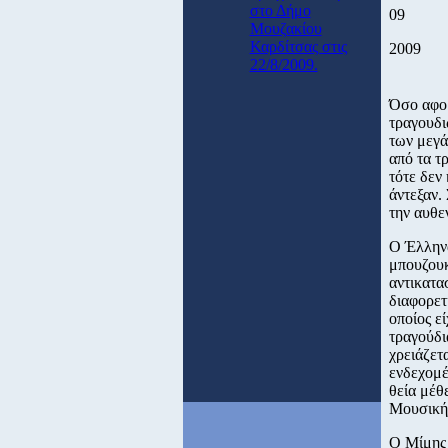
στο Δήμο
09
Μουζακίου
Καρδίτσας στις
2009
22/8/2009.
Όσο αφορ
τραγουδι
των μεγά
από τα τ
τότε δεν
άντεξαν.
την αυθε
Ο Έλληνα
μπουζουκ
αντικατα
διαφορετ
οποίος ε
τραγούδι
χρειάζετ
ενδεχομέ
θεία μέθε
Μουσική”
Ο Μίμης 