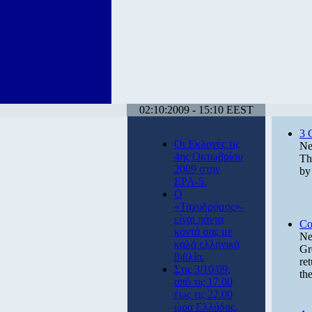
02:10:2009 - 15:10 EEST
3 
Οι Εκλογές τις
Ne
4ης Οκτωβρίου
Th
2009 στην
by
ΕΡΑ-5.
Ο
«Ταχυδρόμος»-
είναι πάντα
Co
κοντά σας με
Ne
καλά ελληνικά
Gr
βιβλία.
re
Στις 3/10/09,
th
από τις 17.00
έως τις 22.00
ώρα Ελλάδας,