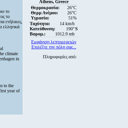
Athens, Greece
Θερμοκρασία:
26°C
ιο το
Θερμ Ανέμου:
26°C
ος το
Υγρασία:
51%
ια ενήλικες,
Ταχύτητα:
14 km/h
α ελληνικά
Κατεύθυνση:
190°
S
Βαρομ.:
1012.9 mb
Εμφάνιση λεπτομερειών
Επιλέξτε την πόλη σας...
al
he climate
Πληροφορίες από:
enhagen in
n to the
irst year of