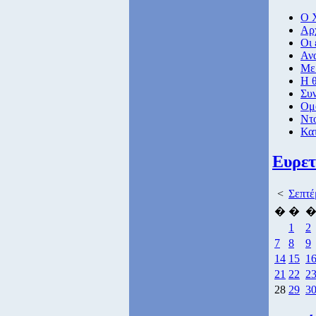
Ο 
Αρχ
Οι 
Ανα
Με 
Η θ
Συ
Ομ
Ντο
Κατ
Ευρετ
<
Σεπτέ
�
�
1
2
7
8
9
14
15
1
21
22
2
28
29
3