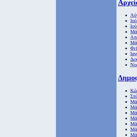
Αρχεί
Αύ
Ιού
Ιού
Μάι
Απρ
Μάρ
Φε
Ιαν
Δεκ
Νοέ
Δημο
Κώ
Σπ
Μάθ
Μάθ
Μάθ
Μάθ
Μάθ
Μάθ
Μάθ