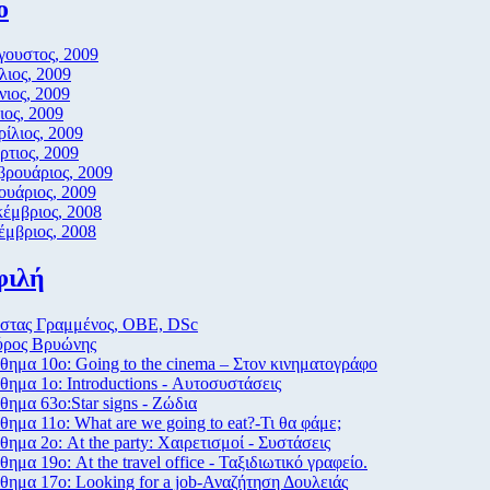
ο
γουστος, 2009
λιος, 2009
νιος, 2009
ος, 2009
ίλιος, 2009
τιος, 2009
βρουάριος, 2009
ουάριος, 2009
έμβριος, 2008
μβριος, 2008
φιλή
στας Γραμμένος, ΟΒΕ, DSc
ύρος Βρυώνης
ημα 10ο: Going to the cinema – Στον κινηματογράφο
ημα 1ο: Introductions - Αυτοσυστάσεις
ημα 63ο:Star signs - Ζώδια
ημα 11ο: What are we going to eat?-Τι θα φάμε;
ημα 2ο: At the party: Χαιρετισμοί - Συστάσεις
ημα 19ο: At the travel office - Ταξιδιωτικό γραφείο.
ημα 17ο: Looking for a job-Αναζήτηση Δουλειάς