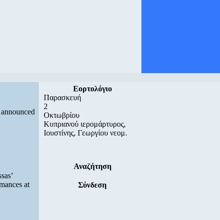
Εορτολόγιο
Παρασκευή
2
ts announced
Οκτωβρίου
Κυπριανού ιερομάρτυρος,
Ιουστίνης, Γεωργίου νεομ.
Αναζήτηση
sas’
rmances at
Σύνδεση