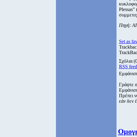
κυκλοφορ
Plessas”
συμμετο
Πηγή: Α
Set as fa
Trackbac
TrackBac
Σχόλια
(
RSS fee
Εμφάνισ
Γράψτε 
Εμφάνισ
Πρέπει ν
εάν δεν έ
Ομογε