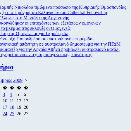
Χαμπής Νικολάου τιμώμενο πρόσωπο της Κυπριακής Ομοσπονδίας
ίζει το Πρόγραμμα Ελληνικών του Cathedral Fellowship
έλληνες στη Μεντόζα της Αργεντινής
κοινώθηκαν οι επιτυχόντες των εξετάσεων ομογενών
το βλέμμα στις εκλογές οι Ομογενείς
έση της Ομογένειας για Γκρούεφσκι
νέντευξη Παπανδρέου σε αυστραλιανή εφημερίδα
ογενειακή απάντηση σε αυστραλιανό δημοσίευμα για την ΠΓΔΜ
κιμαντέρ για την Αρχαία Αθήνα προβάλλει αυστραλιανό κανάλι
ηγορείται για ενίσχυση ομογενειακής κοινότητας
ήριο
μβριος 2009
>
�
�
�
�
�
3
4
5
6
10
11
12
13
6
17
18
19
20
3
24
25
26
27
0