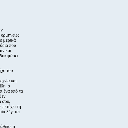
ων
 ερμηνείες
ε μερικά
ούδια που
αν και
 δοκιμάσει
ήχο του
εχνία και
ίδη, ο
ι ένα από τα
δεν
ά σου,
 πετύχει τη
οία λέγεται
τάθηκε η