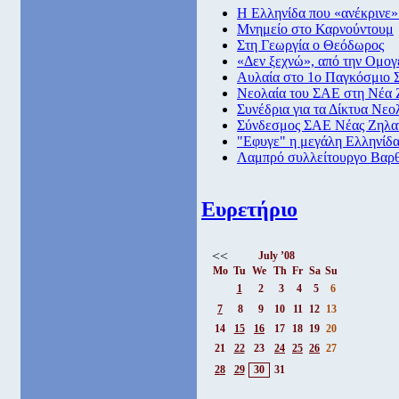
Η Ελληνίδα που «ανέκρινε
Μνημείο στο Καρνούντουμ
Στη Γεωργία ο Θεόδωρος
«Δεν ξεχνώ», από την Ομογ
Αυλαία στο 1ο Παγκόσμιο 
Νεολαία του ΣΑΕ στη Νέα 
Συνέδρια για τα Δίκτυα Νε
Σύνδεσμος ΣΑΕ Νέας Ζηλα
"Εφυγε" η μεγάλη Ελληνίδ
Λαμπρό συλλείτουργο Βαρθ
Ευρετήριο
<<
July ’08
Mo
Tu
We
Th
Fr
Sa
Su
1
2
3
4
5
6
7
8
9
10
11
12
13
14
15
16
17
18
19
20
21
22
23
24
25
26
27
28
29
30
31