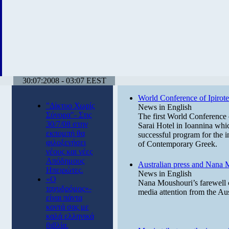
30:07:2008 - 03:07 EEST
World Conference of Ipirot
"Δίκτυο Χωρίς
News in English
Σύνορα"- Στις
The first World Conference 
30/7/08 στην
Sarai Hotel in Ioannina whi
εκπομπή θα
successful program for the i
φιλοξενήσει
of Contemporary Greek.
νέους και νέες
Απόδημους
Australian press and Nana M
Ηπειρώτες.
News in English
«Ο
Nana Moushouri’s farewell 
ταχυδρόμος»-
media attention from the Aus
είναι πάντα
κοντά σας με
καλά ελληνικά
βιβλία.