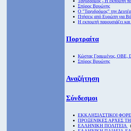
Ταχυδρόμος - Η εκπομπή πα
Σπύρος Βρυώνης
Ο "Ταχυδρόμος" την Δευτέρα
Πτήσεις από Eυρώπη για Βό
Η εκπομπή παρουσιάζει και
Πορτραίτα
Κώστας Γραμμένος, ΟΒΕ, 
Σπύρος Βρυώνης
Αναζήτηση
Σύνδεσμοι
EKKΛΗΣΙΑΣΤΙΚΟΙ ΦΟΡΕ
ΠΡΟΞΕΝΙΚΕΣ ΑΡΧΕΣ Τ
ΕΛΛΗΝΙΚΗ ΠΟΛΙΤΕΙΑ
ΕΛΛΗΝΙΚΗ ΠΑΙΔΕΙΑ-Ε