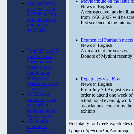
Movie tribute on the issue o
«Ταξιδεύοντας
News in English
με τέχνη»- Στις
A retrospective movie tribut
24/7/08, η Νότα
from 1956-2007 will be scr
Χατζηαναστίου
first screened at the Interna
μας ταξιδεύει
στη Νάξο.
Ecumenical Patriarch meets 
News in English
A dream that for years was
"Από 25 έως 27
Donors of Mytilini recently 
Ιουλίου το Α´
Συνέδριο του
Παγκοσμίου
Συμβουλίου
Ηπειρωτών
Expatriates visit Kos
Εξωτερικού στα
News in English
Γιάννινα."
From July 30-August 3 expatr
«Η Ελλάδα
order to attend one week of
τιμώμενη χώρα
a traditional evening, worki
στη Διεθνή
associations, concert by th
έκθεση βιβλίου
exhibits.
στο Πεκίνο»
«Eβδομάδα
Hospitality for Greek expatriates o
αποδήμων
Γράφει ο/η Θεόφιλος Δουμάνης
Κώων –Από