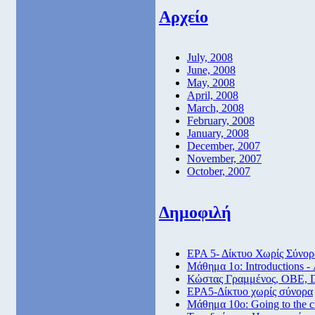
Αρχείο
July, 2008
June, 2008
May, 2008
April, 2008
March, 2008
February, 2008
January, 2008
December, 2007
November, 2007
October, 2007
Δημοφιλή
ΕΡΑ 5- Δίκτυο Χωρίς Σύνορ
Μάθημα 1ο: Introductions -
Κώστας Γραμμένος, ΟΒΕ, 
ΕΡΑ5-Δίκτυο χωρίς σύνορα
Μάθημα 10ο: Going to the 