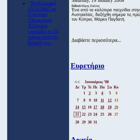
Saturday, 19 January 2008
ΤηνΚυριακή,
Σύδνεϋ-
Θέμης Καλλός
25/11/2007 το
Ένα από τα καλύτερα παιχνίδια στην
Ελληνικό
Αυστραλίας, διεξήχθη σήμερα τις πρ
τον Κύπριο, Μάρκο Παγδατή.
Γηροκομείο
Ridleyton
γιορτάζει τα 20
χρόνια από την
Διαβάστε περισσότερα...
ίδρυση του.
Ευρετήριο
<<
Ιανουάριος ’08
Δε
Τρ
Τε
Πε
Πα
Σα
Κυ
1
2
3
4
5
6
7
8
9
10
11
12
13
14
15
16
17
18
19
20
21
22
23
24
25
26
27
28
29
30
31
Αρχείο