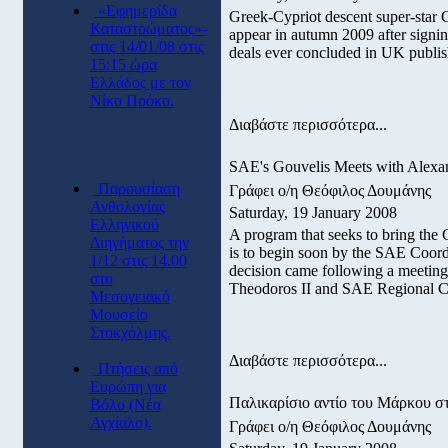
«Εφημερίδα
Greek-Cypriot descent super-star 
Καταστρώματος»-
appear in autumn 2009 after signi
στις 14/01/08 στις
deals ever concluded in UK publis
15:15 ώρα
Ελλάδος με τον
Νίκο Πρόκο.
Διαβάστε περισσότερα...
SAE's Gouvelis Meets with Alexan
Παρουσίαση
Γράφει ο/η Θεόφιλος Δουμάνης
Ανθολογίας
Saturday, 19 January 2008
Ελληνικού
A program that seeks to bring the 
Διηγήματος την
is to begin soon by the SAE Coord
1/12 στις 14.00
decision came following a meeting
στο
Theodoros II and SAE Regional Co
Μεσογειακό
Μουσείο
Στοκχόλμης.
Διαβάστε περισσότερα...
Πτήσεις από
Eυρώπη για
Παλικαρίσιο αντίο του Μάρκου σ
Βόλο (Νέα
Αγχίαλο).
Γράφει ο/η Θεόφιλος Δουμάνης