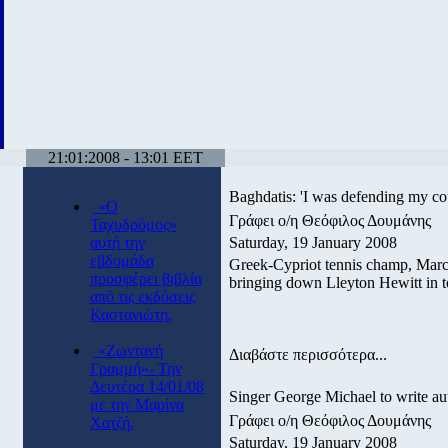
21:01:2008 - 13:01 EET
Baghdatis: 'I was defending my co
«Ο
Γράφει ο/η Θεόφιλος Δουμάνης
Ταχυδρόμος»
αυτή την
Saturday, 19 January 2008
εβδομάδα
Greek-Cypriot tennis champ, Marco
προσφέρει βιβλία
bringing down Lleyton Hewitt in t
από τις εκδόσεις
Καστανιώτη.
«Ζωντανή
Διαβάστε περισσότερα...
Γραμμή»- Την
Δευτέρα 14/01/08
Singer George Michael to write a
με την Μαρίνα
Γράφει ο/η Θεόφιλος Δουμάνης
Χατζή.
Saturday, 19 January 2008