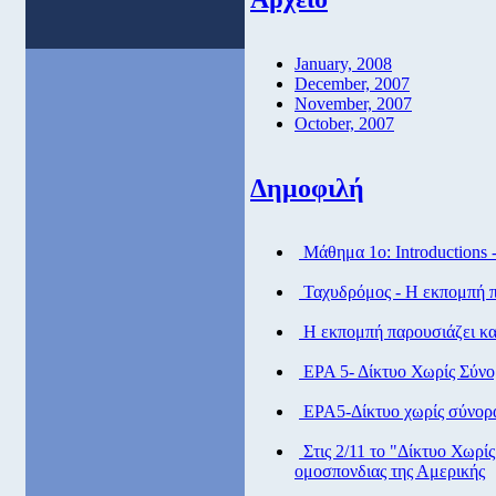
January, 2008
December, 2007
November, 2007
October, 2007
Δημοφιλή
Μάθημα 1ο: Introductions 
Ταχυδρόμος - Η εκπομπή πα
Η εκπομπή παρουσιάζει και
ΕΡΑ 5- Δίκτυο Χωρίς Σύν
ΕΡΑ5-Δίκτυο χωρίς σύνορ
Στις 2/11 το "Δίκτυο Χωρί
ομοσπονδιας της Αμερικής