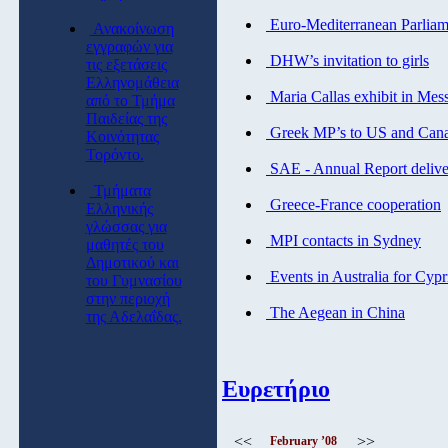
Euro-Mediterranean Parliam
Ανακοίνωση
εγγραφών για
DHW’s invitation to girls
τις εξετάσεις
Ελληνομάθεια
Maria Callas exhibit in Mess
από το Τμήμα
Παιδείας της
Greek MP’s to US and Can
Κοινότητας
Τορόντο.
SAE - Annual Report delive
Τμήματα
Greece-France cooperation
Ελληνικής
γλώσσας για
MPI contacts in Sydney
μαθητές του
Δημοτικού και
Events in Australia for Cypr
του Γυμνασίου
στην περιοχή
The Aegean in China
της Αδελαΐδας.
Ευρετήριο
<<
>>
February ’08