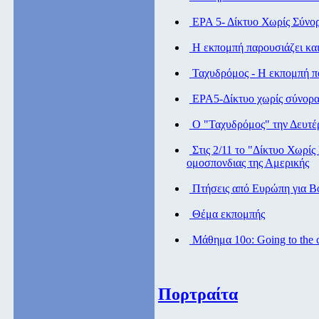
ΕΡΑ 5- Δίκτυο Χωρίς Σύνο
Η εκπομπή παρουσιάζει και
Ταχυδρόμος - Η εκπομπή πα
ΕΡΑ5-Δίκτυο χωρίς σύνορ
Ο "Ταχυδρόμος" την Δευτέρ
Στις 2/11 το "Δίκτυο Χωρίς
ομοσπονδιας της Αμερικής
Πτήσεις από Eυρώπη για Βό
Θέμα εκπομπής
Μάθημα 10ο: Going to the 
Πορτραίτα