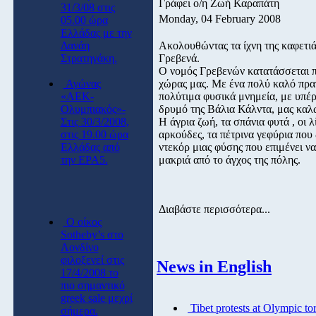
Γράφει ο/η Ζωή Καραπάτη
31/3/08 στις
Monday, 04 February 2008
05.00 ώρα
Ελλάδας με την
Δανάη
Ακολουθώντας τα ίχνη της καφετιά
Στρατηγάκη.
Γρεβενά.
Ο νομός Γρεβενών κατατάσσεται π
Αγώνας
χώρας μας. Με ένα πολύ καλό πρα
«ΑΕΚ-
πολύτιμα φυσικά μνημεία, με υπέρ
Ολυμπιακός»-
δρυμό της Βάλια Κάλντα, μας καλ
Στις 30/3/2008,
Η άγρια ζωή, τα σπάνια φυτά , οι 
στις 19.00 ώρα
αρκούδες, τα πέτρινα γεφύρια που 
Ελλάδας από
ντεκόρ μιας φύσης που επιμένει ν
την ΕΡΑ5.
μακριά από το άγχος της πόλης.
Διαβάστε περισσότερα...
O οίκος
Sotheby’s στο
Λονδίνο
φιλοξενεί στις
News in English
17/4/2008 το
πιο σημαντικό
greek sale μεχρί
Tibet protests at Olympic to
σήμερα.