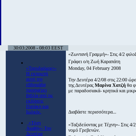
30:03:2008 - 08:03 EEST
«Ζωντανή Γραμμή»- Στις 4/2 φιλο
Γράφει ο/η Ζωή Καραπάτη
«Ταχυδρόμος»-
Monday, 04 February 2008
Η εκπομπή
αυτή την
Την Δευτέρα 4/2/08 στις 22:00 ώρ
εβδομάδα
της Δευτέρας
Μαρίνα Χατζή
θα φ
προσφέρει
με παραδοσιακά- κρητικά και μικρ
βιβλία από τις
εκδόσεις
Πατάκη και
Ιωλκός.
Διαβάστε περισσότερα...
«Τύχη
«Ταξιδεύοντας με Τέχνη»- Στις 4/
Αγαθή»- Την
νομό Γρεβενών.
Δευτέρα