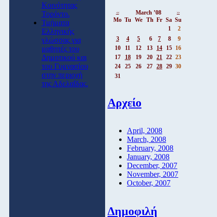
Κοινότητας
March ’08
Τορόντο.
<<
>>
Mo
Tu
We
Th
Fr
Sa
Su
Τμήματα
1
2
Ελληνικής
3
4
5
6
7
8
9
γλώσσας για
10
11
12
13
14
15
16
μαθητές του
Δημοτικού και
17
18
19
20
21
22
23
του Γυμνασίου
24
25
26
27
28
29
30
στην περιοχή
31
της Αδελαΐδας.
Αρχείο
April, 2008
March, 2008
February, 2008
January, 2008
December, 2007
November, 2007
October, 2007
Δημοφιλή