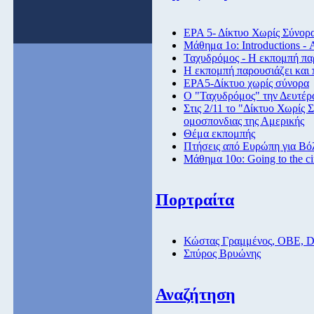
ΕΡΑ 5- Δίκτυο Χωρίς Σύνορ
Μάθημα 1ο: Introductions -
Ταχυδρόμος - Η εκπομπή παρ
Η εκπομπή παρουσιάζει και 
ΕΡΑ5-Δίκτυο χωρίς σύνορα
Ο "Ταχυδρόμος" την Δευτέρα
Στις 2/11 το "Δίκτυο Χωρίς
ομοσπονδιας της Αμερικής
Θέμα εκπομπής
Πτήσεις από Eυρώπη για Βόλ
Μάθημα 10ο: Going to the c
Πορτραίτα
Κώστας Γραμμένος, ΟΒΕ, 
Σπύρος Βρυώνης
Αναζήτηση