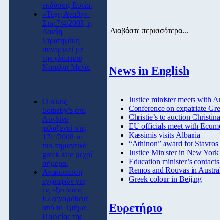
εκδόσεις Εστία.
«Τύχη Αγαθή»-
Στις 7/4/2008, η
Διαβάστε περισσότερα...
Δανάη
Στρατηγάκη
συνομιλεί με
την γλύπτρια
Ναταλία Μελά.
News in English
Justice minister meets with 
O οίκος
Conference on expatriate Gr
Sotheby’s στο
Christie’s to auction Christin
Λονδίνο
EU officials meet with Ecume
φιλοξενεί στις
Kassimis visits Albania
17/4/2008 το
“Athinon” award for Stavros
πιο σημαντικό
Justice Minister in New York
greek sale μεχρί
Education minister’s contact
σήμερα.
Remos and Rouvas in Austral
Ανακοίνωση
Greek colour in Beijing
εγγραφών για
τις εξετάσεις
Ελληνομάθεια
Ευρετήριο
από το Τμήμα
Παιδείας της