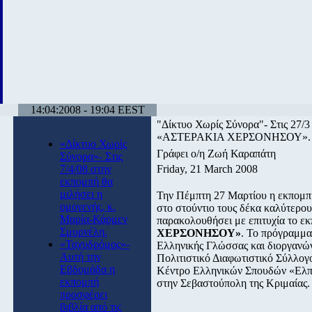
14:04:2008 - 19:04 EEST
"Δίκτυο Χωρίς Σύνορα"- Στις 27/3
«ΑΣΤΕΡΑΚΙΑ ΧΕΡΣΟΝΗΣΟΥ».
«Δίκτυο Χωρίς
Γράφει ο/η Ζωή Καραπάτη
Σύνορα»- Στις
7/4/08 στην
Friday, 21 March 2008
εκπομπή θα
μιλήσει η
Την Πέμπτη 27 Μαρτίου η εκπομ
ομογενής, κ.
στο στούντιο τους δέκα καλύτερου
Μαρία-Κάρμεν
παρακολουθήσει με επιτυχία το ε
Σμυρνέλη.
ΧΕΡΣΟΝΗΣΟΥ»
. Το πρόγραμμα
«Ταχυδρόμος»-
Ελληνικής Γλώσσας και διοργανών
Αυτή την
Πολιτιστικό Διαφωτιστικό Σύλλο
Εβδομάδα η
Κέντρο Ελληνικών Σπουδών «Ελπ
εκπομπή
στην Σεβαστούπολη της Κριμαίας.
προσφέρει
βιβλία από τις