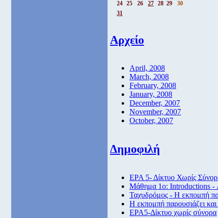
24
25
26
27
28
29
30
31
Αρχείο
April, 2008
March, 2008
February, 2008
January, 2008
December, 2007
November, 2007
October, 2007
Δημοφιλή
ΕΡΑ 5- Δίκτυο Χωρίς Σύνορ
Μάθημα 1ο: Introductions -
Ταχυδρόμος - Η εκπομπή πα
Η εκπομπή παρουσιάζει και
ΕΡΑ5-Δίκτυο χωρίς σύνορα