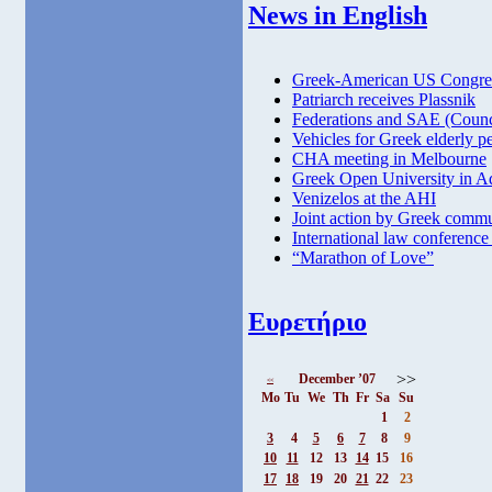
News in English
Greek-American US Congres
Patriarch receives Plassnik
Federations and SAE (Counc
Vehicles for Greek elderly p
CHA meeting in Melbourne
Greek Open University in A
Venizelos at the AHI
Joint action by Greek commu
International law conference 
“Marathon of Love”
Ευρετήριο
>>
December ’07
<<
Mo
Tu
We
Th
Fr
Sa
Su
1
2
3
4
5
6
7
8
9
10
11
12
13
14
15
16
17
18
19
20
21
22
23