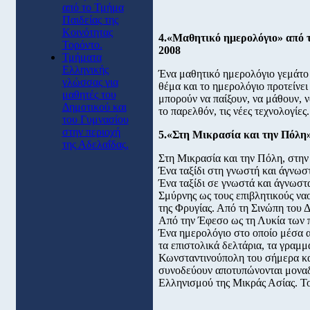
από το Τμήμα
Παιδείας της
Κοινότητας
4.«Μαθητικό ημερολόγιο» από τ
Τορόντο.
2008
Τμήματα
Ελληνικής
Ένα μαθητικό ημερολόγιο γεμάτο 
γλώσσας για
θέμα και το ημερολόγιο προτείνει
μαθητές του
μπορούν να παίξουν, να μάθουν, ν
Δημοτικού και
το παρελθόν, τις νέες τεχνολογίες.
του Γυμνασίου
στην περιοχή
5.«Στη Μικρασία και την Πόλη»
της Αδελαΐδας.
Στη Μικρασία και την Πόλη, στη
Ένα ταξίδι στη γνωστή και άγνω
Ένα ταξίδι σε γνωστά και άγνωστ
Σμύρνης ως τους επιβλητικούς να
της Φρυγίας. Από τη Σινώπη του 
Από την Έφεσο ως τη Λυκία των 
Ένα ημερολόγιο στο οποίο μέσα α
τα επιστολικά δελτάρια, τα γραμμ
Κωνσταντινούπολη του σήμερα κα
συνοδεύουν αποτυπώνονται μοναδι
Ελληνισμού της Μικράς Ασίας. Το