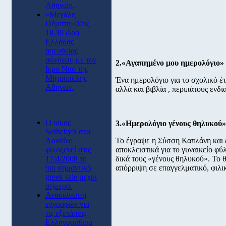
Αθηνών.
«Μεγάλη
Πέμπτη»:Στις
18.30 ώρα
Ελλάδας
απευθείας
σύνδεση με τον
2.«Αγαπημένο μου ημερολόγιο» 
Ιερό Ναό της
Μητρόπολης
Ένα ημερολόγιο για το σχολικό έτ
Αθηνών.
αλλά και βιβλία , περιπάτους ενδι
O οίκος
3.«Ημερολόγιο γένους θηλυκού»
Sotheby’s στο
Λονδίνο
Το έγραψε η Σύσση Καπλάνη και 
φιλοξενεί στις
αποκλειστικά για το γυναικείο φύ
17/4/2008 το
δικά τους «γένους θηλυκού». Το 
πιο σημαντικό
απόρριψη σε επαγγελματικό, φιλικ
greek sale μεχρί
σήμερα.
Ανακοίνωση
εγγραφών για
τις εξετάσεις
Ελληνομάθεια