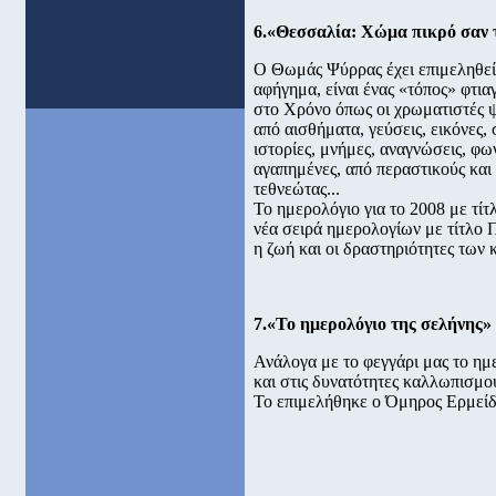
6.«Θεσσαλία: Χώμα πικρό σαν τ
Ο Θωμάς Ψύρρας έχει επιμεληθεί 
αφήγημα, είναι ένας «τόπος» φτι
στο Χρόνο όπως οι χρωματιστές 
από αισθήματα, γεύσεις, εικόνες, 
ιστορίες, μνήμες, αναγνώσεις, φω
αγαπημένες, από περαστικούς και 
τεθνεώτας...
Το ημερολόγιο για το 2008 με τί
νέα σειρά ημερολογίων με τίτλο
η ζωή και οι δραστηριότητες των 
7.«Το ημερολόγιο της σελήνης»
Ανάλογα με το φεγγάρι μας το ημ
και στις δυνατότητες καλλωπισμο
Το επιμελήθηκε ο Όμηρος Ερμείδ