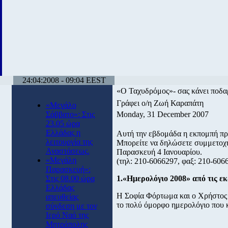
24:04:2008 - 09:04 EEST
«Ο Ταχυδρόμος»- σας κάνει ποδα
Γράφει ο/η Ζωή Καραπάτη
«Μεγάλο
Σάββατο»: Στις
Monday, 31 December 2007
23.05 ώρα
Ελλάδας η
Αυτή την εβδομάδα η εκπομπή προ
λειτουργία της
Μπορείτε να δηλώσετε συμμετοχή
Αναστάσεως.
Παρασκευή 4 Ιανουαρίου.
«Μεγάλη
(τηλ: 210-6066297, φαξ: 210-6066
Παρασκευή»:
Στις 08.00 ώρα
1.«Ημερολόγιο 2008» από τις ε
Ελλάδας
Η Σοφία Φόρτωμα και ο Χρήστος Π
απευθείας
το πολύ όμορφο ημερολόγιο που 
σύνδεση με τον
Ιερό Ναό της
Μητρόπολης