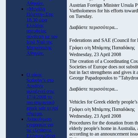
Αθηνών.
Austrian Foreign Minister Ursula P
«Μεγάλη
Vartholomeos for his efforts toward
Πέμπτη»:Στις
on Tuesday.
18.30 ώρα
Ελλάδας
Διαβάστε περισσότερα...
απευθείας
σύνδεση με τον
Federations and SAE (Council for 
Ιερό Ναό της
Μητρόπολης
Γράφει ο/η Μπάμπης Παπαδάκης
Αθηνών.
Wednesday, 23 April 2008
The creation of a Coordinating Cou
Societies of Europe does not substi
but in fact strengthens and gives it 
O οίκος
George Papadopoulos to "Tahydro
Sotheby’s στο
Λονδίνο
Διαβάστε περισσότερα...
φιλοξενεί στις
17/4/2008 το
Vehicles for Greek elderly people’s
πιο σημαντικό
greek sale μεχρί
Γράφει ο/η Μπάμπης Παπαδάκης
σήμερα.
Wednesday, 23 April 2008
Ανακοίνωση
Procedures for the donation from t
εγγραφών για
elderly people's home in Australia,
τις εξετάσεις
according to an announcement issu
Ελληνομάθεια