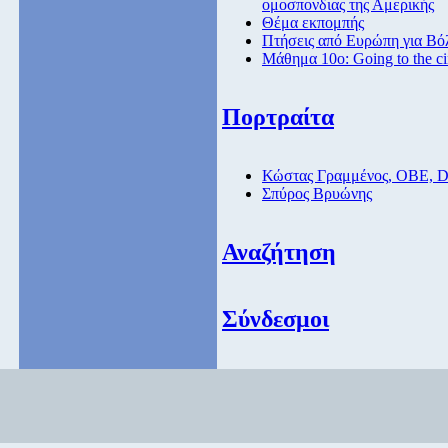
ομοσπονδιας της Αμερικής
Θέμα εκπομπής
Πτήσεις από Eυρώπη για Βόλ
Μάθημα 10ο: Going to the c
Πορτραίτα
Κώστας Γραμμένος, ΟΒΕ, 
Σπύρος Βρυώνης
Αναζήτηση
Σύνδεσμοι