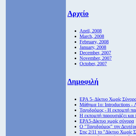
Αρχείο
April, 2008
March, 2008
February, 2008
January, 2008
December, 2007
November, 2007
October, 2007
Δημοφιλή
ΕΡΑ 5- Δίκτυο Χωρίς Σύνορ
Μάθημα 1ο: Introductions -
Ταχυδρόμος - Η εκπομπή παρ
Η εκπομπή παρουσιάζει και 
ΕΡΑ5-Δίκτυο χωρίς σύνορα
Ο "Ταχυδρόμος" την Δευτέρα
Στις 2/11 το "Δίκτυο Χωρίς