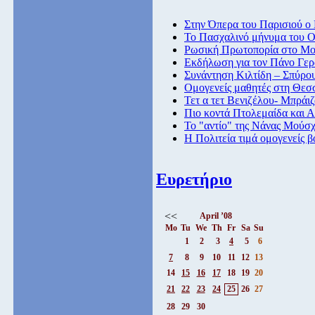
Στην Όπερα του Παρισιού ο
Το Πασχαλινό μήνυμα του Ο
Ρωσική Πρωτοπορία στο Μο
Εκδήλωση για τον Πάνο Γε
Συνάντηση Κιλτίδη – Σπύρο
Ομογενείς μαθητές στη Θεσ
Τετ α τετ Βενιζέλου- Μπράι
Πιο κοντά Πτολεμαίδα και Α
Το "αντίο" της Νάνας Μούσ
Η Πολιτεία τιμά ομογενείς β
Ευρετήριο
<<
April ’08
Mo
Tu
We
Th
Fr
Sa
Su
1
2
3
4
5
6
7
8
9
10
11
12
13
14
15
16
17
18
19
20
21
22
23
24
25
26
27
28
29
30