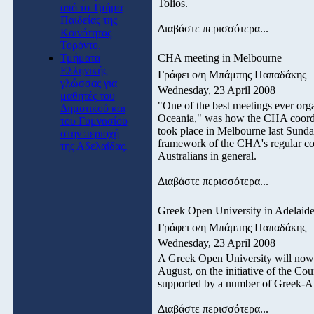
Tolios.
από το Τμήμα
Παιδείας της
Διαβάστε περισσότερα...
Κοινότητας
Τορόντο.
Τμήματα
CHA meeting in Melbourne
Ελληνικής
Γράφει ο/η Μπάμπης Παπαδάκης
γλώσσας για
Wednesday, 23 April 2008
μαθητές του
"One of the best meetings ever or
Δημοτικού και
Oceania," was how the CHA coordin
του Γυμνασίου
took place in Melbourne last Sunda
στην περιοχή
framework of the CHA's regular co
της Αδελαΐδας.
Australians in general.
Διαβάστε περισσότερα...
Greek Open University in Adelaid
Γράφει ο/η Μπάμπης Παπαδάκης
Wednesday, 23 April 2008
A Greek Open University will now op
August, on the initiative of the C
supported by a number of Greek-Aus
Διαβάστε περισσότερα...