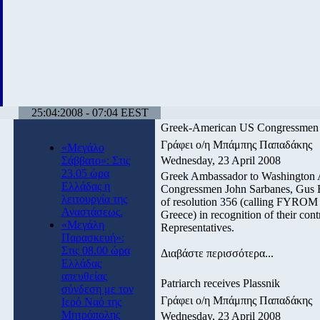
25:04:2008 - 07:04 EEST
Greek-American US Congressmen h
Γράφει ο/η Μπάμπης Παπαδάκης
«Μεγάλο
Σάββατο»: Στις
Wednesday, 23 April 2008
23.05 ώρα
Greek Ambassador to Washington 
Ελλάδας η
Congressmen John Sarbanes, Gus Bi
λειτουργία της
of resolution 356 (calling FYROM t
Αναστάσεως.
Greece) in recognition of their con
«Μεγάλη
Representatives.
Παρασκευή»:
Στις 08.00 ώρα
Διαβάστε περισσότερα...
Ελλάδας
απευθείας
Patriarch receives Plassnik
σύνδεση με τον
Γράφει ο/η Μπάμπης Παπαδάκης
Ιερό Ναό της
Μητρόπολης
Wednesday, 23 April 2008