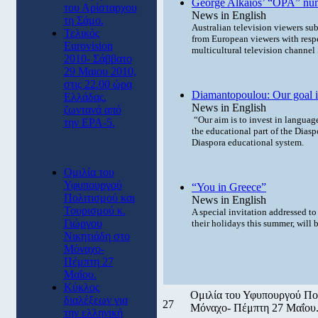
George Alkaios’ “OPA” numb
του Αρίσταρχου
News in English
τη Σάμο.
Australian television viewers sub
Τελικός
from European viewers with respe
Eurovision
multicultural television channe
2010- Σάββατο
29 Μαιου 2010,
στις 22.00 ώρα
Diamantopoulou: Our goal is 
Ελλάδας,
News in English
ζωντανά από
“Our aim is to invest in language
την ΕΡΑ-5.
the educational part of the Diasp
Diaspora educational system.
Ομιλία του
Υφυπουργού
“You in Greece”
Πολιτισμού και
News in English
Τουρισμού κ.
A special invitation addressed t
Γιώργου
their holidays this summer, will 
Νικητιάδη στο
Μόναχο-
Πέμπτη 27
Μαΐου.
Κύκλος
Ομιλία του Υφυπουργού Πολ
διαλέξεων για
27
Μόναχο- Πέμπτη 27 Μαΐου
την ελληνική