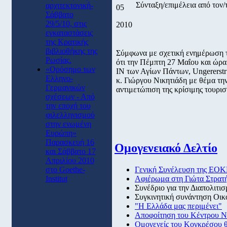
Σύνταξη/επιμέλεια από το
αρχιτεκτονική-
05
Σάββατο
29/5/10, στις
2010
εγκαταστάσεις
της Κρατικής
βιβλιοθήκης της
Σύμφωνα με σχετική ενημέρωση 
Ρωσίας.
ότι την Πέμπτη 27 Μαΐου και ώρα
«Ορόσημο των
ΙΝ των Αγίων Πάντων, Ungererstr
Ελληνο-
κ. Γιώργου Νικητιάδη με θέμα τη
Γερμανικών
αντιμετώπιση της κρίσιμης τουρισ
σχέσεων - Από
την εποχή του
φιλελληνισμού
στην ενωμένη
Ευρώπη»
Παρασκευή 16
Ομογενειακό Δελτίο
και Σάββατο 17
Απριλίου 2010
Γενική Συνέλευση της ΕΟΚ
στο Goethe-
Aφιέρωμα στη Γιώτα Στρατ
Institut
Συνέδριο για την Διαπολιτι
Συγκινητική συνάντηση Οικ
"Η Ελλάδα μας περιμένει"
Αποφοίτηση του Κέντρου Ν
Ομογενείς του Κογκρέσου θ