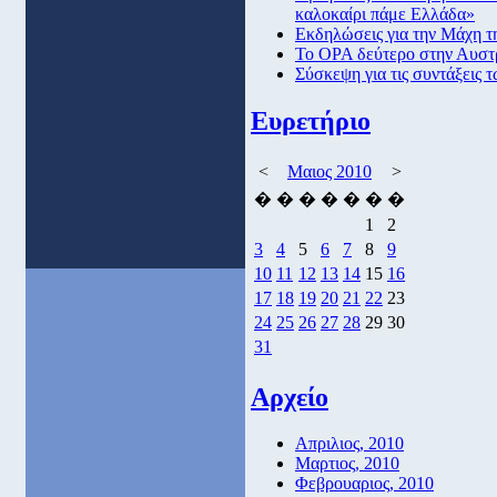
καλοκαίρι πάμε Ελλάδα»
Εκδηλώσεις για την Μάχη τ
Το ΟPA δεύτερο στην Αυστ
Σύσκεψη για τις συντάξεις 
Ευρετήριο
<
Μαιος 2010
>
�
�
�
�
�
�
�
1
2
3
4
5
6
7
8
9
10
11
12
13
14
15
16
17
18
19
20
21
22
23
24
25
26
27
28
29
30
31
Αρχείο
Απριλιος, 2010
Μαρτιος, 2010
Φεβρουαριος, 2010