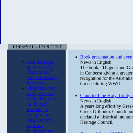
01:06:2010 - 17:06 EEST
Book presentation and events
Τα βιβλία που
News in English
προσφέρει "Ο
The book, “Diggers and Gree
Ταχυδρόμος"
in Canberra giving a greater 
την Παρασκευή
recognition for the Australia
4 Ιουνίου.
Greece during WWII.
«Ταξιδεύοντας
με τέχνη»- Στις
Church of the Holy Trinity 
27/5/2010, στις
News in English
12.05 ώρα
A years long effort by Greek-
Ελλάδας, η
Greek Orthodox Church built
εκπομπή σας
declared a historical monu
ταξιδεύει στο
Heritage Council.
νησί του
Πυθαγόρα και