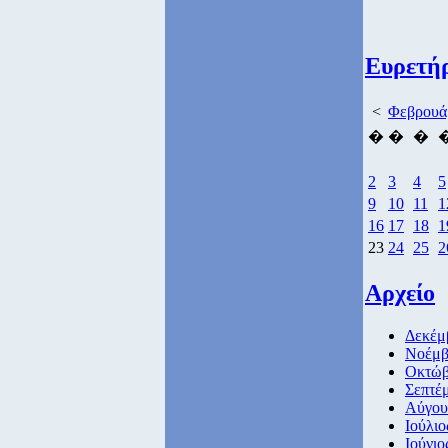
Ευρετή
<
Φεβρουά
�
�
�
2
3
4
5
9
10
11
1
16
17
18
1
23
24
25
2
Αρχείο
Δεκέμ
Νοέμβ
Οκτώβ
Σεπτέμ
Αύγου
Ιούλιο
Ιούνιο