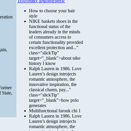
Τελευταίες Δημοσιεύσεις
How to choose your hair
style
eration
NIKE baskets shoes in the
functional status of the
leaders already in the minds
of consumers access to
certain functionality provided
excellent protection and..."
ain,
class="slickTip"
target="_blank">about nike
history I know
Ralph Lauren in 1986. Love
Lauren’s design introjects
romantic atmosphere, the
innovative inspiration, the
 Former
classical charm, pay..."
 State,
class="slickTip"
target="_blank">how polo
generates
Multifunctional farouk chi 1
Ralph Lauren in 1986. Love
Lauren’s design introjects
romantic atmosphere, the