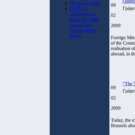
Optimi
70 χρόνια μαζί!
09
Γράφτ
Η ΕΡΑ-5
αφιερώνει το
02
Μάιο του 2009
στο μεγάλο
2009
ποιητή Γιάννη
Ρίτσο.
Foreign Mini
of the Counc
realisation o
abroad, in th
“The T
09
Γράφτ
02
2009
Today, the e
Brussels abou