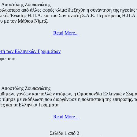
- Αποστόλης Ζουπανιώτης
 φιλικότερο από άλλες φορές κλίμα διεξήχθη η συνάντηση της ηγεσίας 
κής Ένωσης Η.Π.Α. και του Συντονιστή Σ.Α.Ε. Περιφέρειας Η.Π.Α. 
 με τον Μάθιου Νίμιτζ.
Read More...
ρτή των Ελληνικών Γραμμάτων
ηκε απο
-
Αποστόλης Ζουπανιώτης
αθητών, γονέων και πολλών ατόμων, η Ομοσπονδία Ελληνικών Σωμα
 τίμησε με εκδήλωση που διοργάνωσε η πολιτιστική της επιτροπής, τ
χες και τα Ελληνικά Γράμματα.
Read More...
Σελίδα 1 από 2