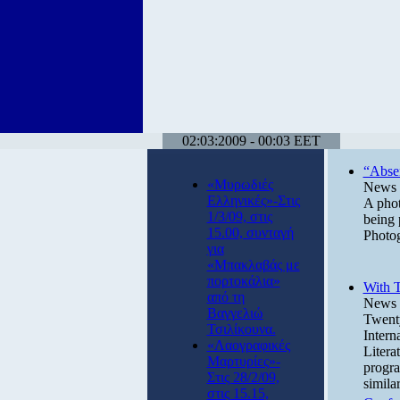
02:03:2009 - 00:03 EET
“Abse
«Μυρωδιές
News 
Ελληνικές»-Στις
A phot
1/3/09, στις
being 
15.00, συνταγή
Photo
για
«Μπακλαβάς με
πορτοκάλια»
With T
από τη
News 
Βαγγελιώ
Twenty
Τσιλίκουνα.
Intern
«Λαογραφικές
Litera
Μαρτυρίες»-
progra
Στις 28/2/09,
similar
στις 15.15,