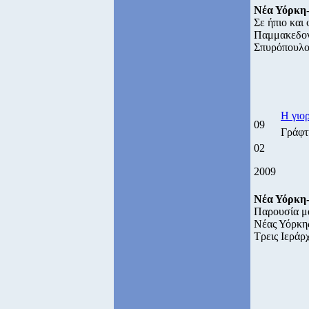
Νέα Υόρκη
Σε ήπιο και
Παμμακεδονι
Σπυρόπουλου
Η γιο
09
Γράφτ
02
2009
Νέα Υόρκη
Παρουσία μ
Νέας Υόρκης
Τρεις Ιεράρ