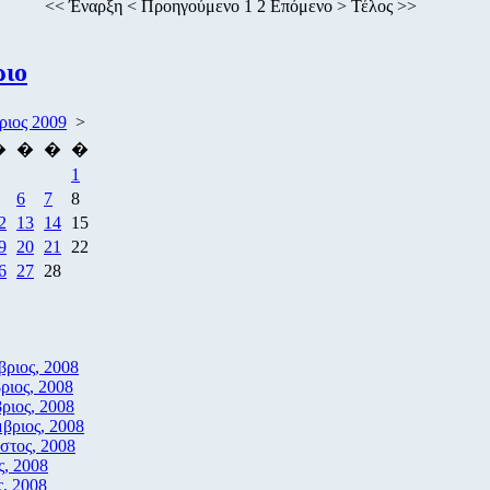
<<
Έναρξη
<
Προηγούμενο
1
2 Επόμενο > Τέλος >>
ριο
ριος 2009
>
�
�
�
�
1
6
7
8
2
13
14
15
9
20
21
22
6
27
28
βριος, 2008
ριος, 2008
ριος, 2008
βριος, 2008
στος, 2008
ς, 2008
ς, 2008