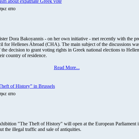
sm about expatriate Greek vote
ηκε απο
ster Dora Bakoyannis - on her own initiative - met recently with the p
il for Hellenes Abroad (CHA). The main subject of the discussions was
f the decision to grant voting rights in Greek national elections to Hellen
eir country of residence.
Read More...
heft of History” in Brussels
ηκε απο
xhibition "The Theft of History" will open at the European Parliament 
t the illegal traffic and sale of antiquities.