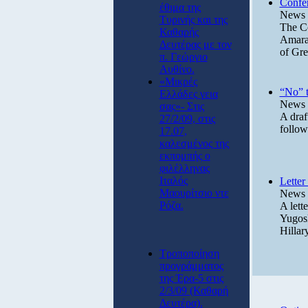
Confe
έθιμα της
News 
Τυρινής και της
The Co
Καθαρής
Amaran
Δευτέρας με τον
of Gre
π. Γεώργιο
Αυθίνο.
«Μικρές
“No” t
Ελλάδες γεια
News 
σας»- Στις
A draf
27/2/09, στις
follow
17.07,
καλεσμένος της
εκπομπής ο
φιλέλληνας
Ιταλός
Lette
Μαουρίτσιο ντε
News 
Ρόζα.
A lett
Yugosl
Hillar
Τροποποίηση
προγράμματος
της Έρα-5 στις
2/3/09 (Καθαρή
Δευτέρα).