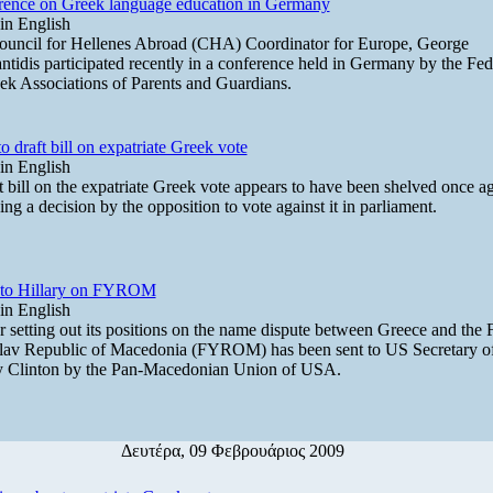
rence on Greek language education in Germany
in English
uncil for Hellenes Abroad (CHA) Coordinator for Europe, George
tidis participated recently in a conference held in Germany by the Fed
ek Associations of Parents and Guardians.
o draft bill on expatriate Greek vote
in English
t bill on the expatriate Greek vote appears to have been shelved once ag
ing a decision by the opposition to vote against it in parliament.
r to Hillary on FYROM
in English
er setting out its positions on the name dispute between Greece and the
av Republic of Macedonia (FYROM) has been sent to US Secretary of
y Clinton by the Pan-Macedonian Union of USA.
Δευτέρα, 09 Φεβρουάριος 2009