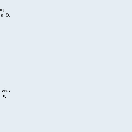
της
κ. Θ.
τείων
ους