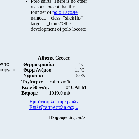
Polo shirts, There is no other
reasons except that the
founder of
polo Lacoste
named..." class="slickTip"
target="_blank">the
development of polo locoste
Athens, Greece
υν τα
Θερμοκρασία:
11°C
πουργείο
Θερμ Ανέμου:
11°C
.
Υγρασία:
62%
Ταχύτητα:
calm km/h
Κατεύθυνση:
0°
CALM
Βαρομ.:
1019.0 mb
Εμφάνιση λεπτομερειών
Επιλέξτε την πόλη σας...
Πληροφορίες από: