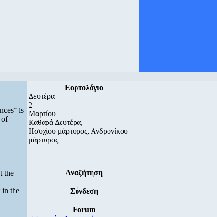
Εορτολόγιο
Δευτέρα
2
nces” is
Μαρτίου
 of
Καθαρά Δευτέρα,
Ησυχίου μάρτυρος, Ανδρονίκου
μάρτυρος
Αναζήτηση
t the
 in the
Σύνδεση
Forum