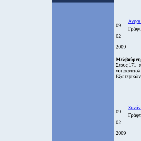
Ανησυχ
09
Γράφτ
02
2009
Μελβούρνη
Στους 171 α
νοτιοανατολ
Εξωτερικών 
Συνάν
09
Γράφτ
02
2009