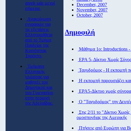
greek sale μεχρί
December, 2007
σήμερα.
November, 2007
October, 2007
Ανακοίνωση
εγγραφών για
τις εξετάσεις
Δημοφιλή
Ελληνομάθεια
από το Τμήμα
Παιδείας της
Μάθημα 1ο: Introductions 
Κοινότητας
Τορόντο.
ΕΡΑ 5- Δίκτυο Χωρίς Σύνο
Τμήματα
Ταχυδρόμος - Η εκπομπή πα
Ελληνικής
γλώσσας για
Η εκπομπή παρουσιάζει και
μαθητές του
Δημοτικού και
ΕΡΑ5-Δίκτυο χωρίς σύνορ
του Γυμνασίου
στην περιοχή
Ο "Ταχυδρόμος" την Δευτέρ
της Αδελαΐδας.
Στις 2/11 το "Δίκτυο Χωρίς
ομοσπονδιας της Αμερικής
Πτήσεις από Eυρώπη για Βό