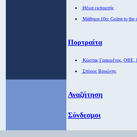
Θέμα εκπομπής
Μάθημα 10ο: Going to the 
Πορτραίτα
Κώστας Γραμμένος, ΟΒΕ,
Σπύρος Βρυώνης
Αναζήτηση
Σύνδεσμοι