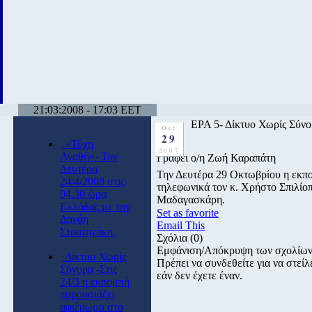
21:03:2008 - 17:03 EET
ΕΡΑ 5- Δίκτυο Χωρίς Σύν
Oct
29
«Τύχη
2007
Αγαθή»- Την
Γράφει ο/η Ζωή Καραπάτη
Δευτέρα
Την Δευτέρα 29 Οκτωβρίου η εκ
24/4/2008 στις
τηλεφωνικά τον κ. Χρήστο Σπιλίοπ
04.30 ώρα
Μαδαγασκάρη.
Ελλάδας με την
Set as favorite
Δανάη
Email This
Στρατηγάκη.
Σχόλια
(0)
Εμφάνιση/Απόκρυψη των σχολίω
Δίκτυο Χωρίς
Πρέπει να συνδεθείτε για να στε
Σύνορα -Στις
εάν δεν έχετε έναν.
24/3 η εκπομπή
παρουσιάζει
αφιέρωμα στα