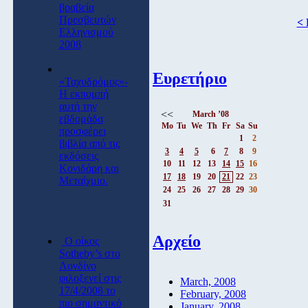
βραβεία
Πρεσβευτών
< 
Ελληνισμού
2008
Ευρετήριο
«Ταχυδρόμος»-
Η εκπομπή
αυτή την
<<
March ’08
εβδομάδα
Mo
Tu
We
Th
Fr
Sa
Su
προσφέρει
1
2
βιβλία από τις
3
4
5
6
7
8
9
εκδόσεις
10
11
12
13
14
15
16
Κονιδάρη και
17
18
19
20
21
22
23
Μεταίχμιο.
24
25
26
27
28
29
30
31
Αρχείο
O οίκος
Sotheby’s στο
Λονδίνο
φιλοξενεί στις
March, 2008
17/4/2008 το
February, 2008
πιο σημαντικό
January, 2008