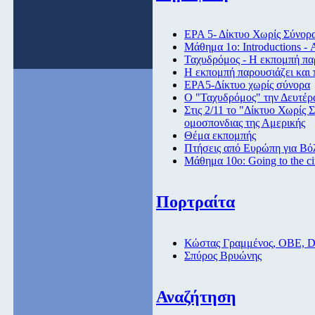
ΕΡΑ 5- Δίκτυο Χωρίς Σύνορ
Μάθημα 1ο: Introductions -
Ταχυδρόμος - Η εκπομπή παρ
Η εκπομπή παρουσιάζει και 
ΕΡΑ5-Δίκτυο χωρίς σύνορα
Ο "Ταχυδρόμος" την Δευτέρα
Στις 2/11 το "Δίκτυο Χωρίς
ομοσπονδιας της Αμερικής
Θέμα εκπομπής
Πτήσεις από Eυρώπη για Βόλ
Μάθημα 10ο: Going to the c
Πορτραίτα
Κώστας Γραμμένος, ΟΒΕ, 
Σπύρος Βρυώνης
Αναζήτηση