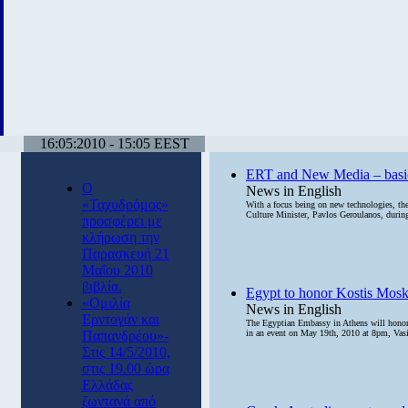
16:05:2010 - 15:05 EEST
ERT and New Media – basic 
Ο
News in English
«Ταχυδρόμος»
With a focus being on new technologies, th
Culture Minister, Pavlos Geroulanos, during
προσφέρει με
κλήρωση την
Παρασκευή 21
Μαΐου 2010
βιβλία.
Egypt to honor Kostis Mos
«Ομιλία
News in English
Ερντογάν και
The Egyptian Embassy in Athens will honor, 
Παπανδρέου»-
in an event on May 19th, 2010 at 8pm, Vasil
Στις 14/5/2010,
στις 19.00 ώρα
Ελλάδας
ζωντανά από