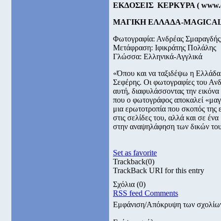
ΕΚΔΟΣΕΙΣ ΚΕΡΚΥΡΑ (
www
.
ΜΑΓΙΚΗ ΕΛΛΑΔΑ-MAGICA
Φωτογραφία: Ανδρέας Σμαραγδής
Μετάφραση: Ιφικράτης Πολάλης
Γλώσσα: Ελληνικά-Αγγλικά
«Όπου και να ταξιδέψω η Ελλάδα
Σεφέρης. Οι φωτογραφίες του Αν
αυτή, διαφυλάσσοντας την εικόνα 
που ο φωτογράφος αποκαλεί «μαγε
μια ερωτοτροπία που σκοπός της 
στις σελίδες του, αλλά και σε έν
στην αναψηλάφηση των δικών του
Set as favorite
Trackback
(0)
TrackBack URI for this entry
Σχόλια
(0)
RSS feed Comments
Εμφάνιση/Απόκρυψη των σχολίω