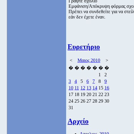
Γράψτε σχόλιο
Εμφάνιση/Απόκρυψη φόρμας σχο
Πρέπει να συνδεθείτε για να στε
εάν δεν έχετε έναν.
Ευρετήριο
<
Μαιος 2010
>
�
�
�
�
�
�
�
1
2
3
4
5
6
7
8
9
10
11
12
13
14
15
16
17
18
19
20
21
22
23
24
25
26
27
28
29
30
31
Αρχείο
Απριλιος, 2010