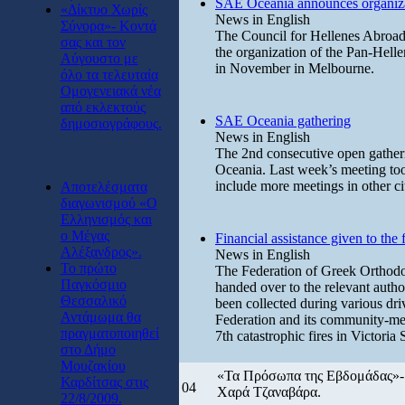
SAE Oceania announces organiza
«Δίκτυο Χωρίς
News in English
Σύνορα»- Κοντά
The Council for Hellenes Abroad
σας και τον
the organization of the Pan-Hell
Αύγουστο με
in November in Melbourne.
όλο τα τελευταία
Ομογενειακά νέα
από εκλεκτούς
SAE Oceania gathering
δημοσιογράφους.
News in English
The 2nd consecutive open gathe
Oceania. Last week’s meeting to
include more meetings in other c
Αποτελέσματα
διαγωνισμού «Ο
Ελληνισμός και
ο Μέγας
Financial assistance given to the f
Αλέξανδρος».
News in English
Το πρώτο
The Federation of Greek Orthodo
Παγκόσμιο
handed over to the relevant auth
Θεσσαλικό
been collected during various driv
Αντάμωμα θα
Federation and its community-mem
πραγματοποιηθεί
7th catastrophic fires in Victoria S
στο Δήμο
Μουζακίου
«Τα Πρόσωπα της Εβδομάδας»- Σ
Καρδίτσας στις
04
Χαρά Τζαναβάρα.
22/8/2009.