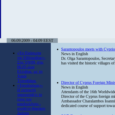
06:09:2009 - 04:09 EEST
Sarantopoulos meets with Cyprio
«Τα Πρόσωπα
News in English
της Εβδομάδας»-
Dr. Olga Sarantopoulos, Secreta
Στις 5/9/09, στις
has visited the historic villages 
06.05 ώρα
Ελλάδας, με τη
Χαρά
Τζαναβάρα.
Director of Cyprus Foreign Minis
«Ταχυδρόμος»-
News in English
Η εκπομπή
Attendants of the 16th Worldwide
παρουσιάζει το
Director of the Cyprus foreign m
έργο του
Ambassador Charalambos Ioannidis
καρδιολόγου -
dedicated course of support towa
συνθέτη Θανάση
Δρίτσα