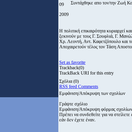
Συντάχθηκε απο τον/την Ζωή Κ
09
2009
Η πολιτική επικαιρότητα κυριαρχεί κα
ξεκινούν με τους Γ. Σουφλιά, Γ. Μανώ
Χρ. Λεοντή, Αντ. Καφετζόπουλο και τ
Αποχαιρετούν τέλος τον Τάση Αποστο
Set as favorite
Trackback
(0)
TrackBack URI for this entry
Σχόλια
(0)
RSS feed Comments
Εμφάνιση/Απόκρυψη των σχολίων
Γράψτε σχόλιο
Εμφάνιση/Απόκρυψη φόρμας σχολίω
Πρέπει να συνδεθείτε για να στείλετ
εάν δεν έχετε έναν.