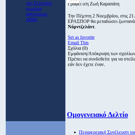
2008
την Ελληνική
Γράφει ο/η Ζωή Καραπάτη
γλώσσα
φθινόπωρο
Την Πέμπτη 2 Νοεμβρίου, στις 21
2008»
ΕΡΑΣΠΟΡ θα μεταδώσει ζωντανά 
Νόρντζελάντ
.
Set as favorite
Email This
Σχόλια
(0)
Εμφάνιση/Απόκρυψη των σχολίω
Πρέπει να συνδεθείτε για να στε
εάν δεν έχετε έναν.
Ομογενειακό Δελτίο
Περιφερειακή Συνέλευση τ