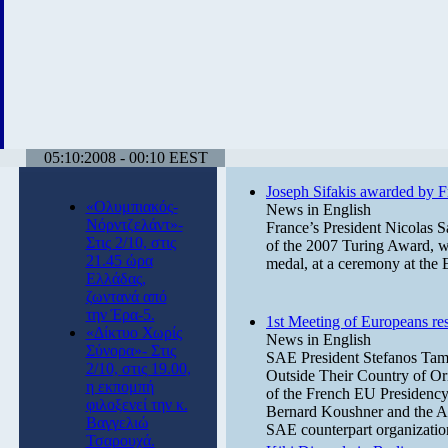
05:10:2008 - 00:10 EEST
Joseph Sifakis awarded by F
«Ολυμπιακός-
News in English
Νόρντζελάντ»-
France’s President Nicolas S
Στις 2/10, στις
of the 2007 Turing Award, wi
21.45 ώρα
medal, at a ceremony at the 
Ελλάδας,
ζωντανά από
την Έρα-5.
1st Meeting of Europeans res
«Δίκτυο Χωρίς
News in English
Σύνορα»- Στις
SAE President Stefanos Tamv
2/10, στις 19.00,
Outside Their Country of Or
η εκπομπή
of the French EU Presidency,
φιλοξενεί την κ.
Bernard Koushner and the A
Βαγγελιώ
SAE counterpart organizatio
Τσαρουχά.