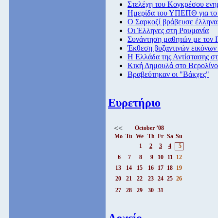
Στελέχη του Κογκρέσου εν
Ημερίδα του ΥΠΕΠΘ για το 
Ο Σαρκοζί βράβευσε έλληνα
Οι Έλληνες στη Ρουμανία
Συνάντηση μαθητών με τον 
Έκθεση βυζαντινών εικόνων
Η Ελλάδα της Αντίστασης στ
Κική Δημουλά στο Βερολίνο
Βραβεύτηκαν οι "Βάκχες"
Ευρετήριο
<<
October ’08
Mo
Tu
We
Th
Fr
Sa
Su
1
2
3
4
5
6
7
8
9
10
11
12
13
14
15
16
17
18
19
20
21
22
23
24
25
26
27
28
29
30
31
Αρχείο