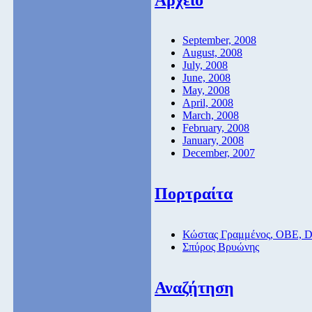
September, 2008
August, 2008
July, 2008
June, 2008
May, 2008
April, 2008
March, 2008
February, 2008
January, 2008
December, 2007
Πορτραίτα
Κώστας Γραμμένος, ΟΒΕ, 
Σπύρος Βρυώνης
Αναζήτηση