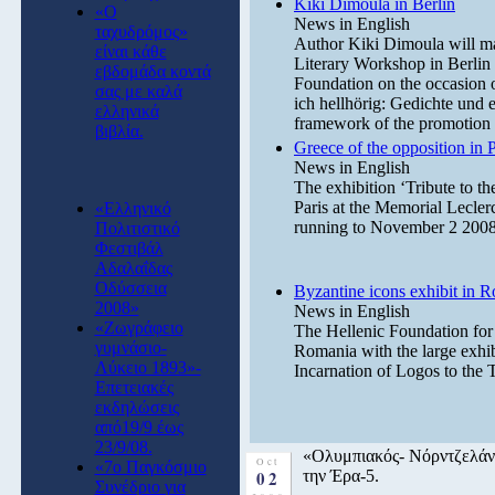
Kiki Dimoula in Berlin
«Ο
News in English
ταχυδρόμος»
Author Kiki Dimoula will mak
είναι κάθε
Literary Workshop in Berlin 
εβδομάδα κοντά
Foundation on the occasion 
σας με καλά
ich hellhörig: Gedichte und 
ελληνικά
framework of the promotion a
βιβλία.
Greece of the opposition in P
News in English
The exhibition ‘Tribute to t
Paris at the Memorial Lecler
«Ελληνικό
running to November 2 2008
Πολιτιστικό
Φεστιβάλ
Αδαλαΐδας
Οδύσσεια
Byzantine icons exhibit in 
2008»
News in English
«Ζωγράφειο
The Hellenic Foundation for C
γυμνάσιο-
Romania with the large exhi
Λύκειο 1893»-
Incarnation of Logos to the
Επετειακές
εκδηλώσεις
από19/9 έως
23/9/08.
«Ολυμπιακός- Νόρντζελάντ»
Oct
«7o Παγκόσμιο
02
την Έρα-5.
Συνέδριο για