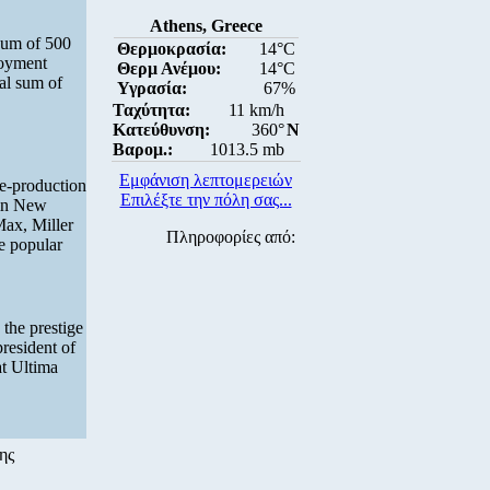
Athens, Greece
sum of 500
Θερμοκρασία:
14°C
loyment
Θερμ Ανέμου:
14°C
al sum of
Υγρασία:
67%
Ταχύτητα:
11 km/h
Κατεύθυνση:
360°
N
Βαρομ.:
1013.5 mb
Εμφάνιση λεπτομερειών
re-production
Επιλέξτε την πόλη σας...
 in New
Max, Miller
Πληροφορίες από:
he popular
 the prestige
president of
at Ultima
ης