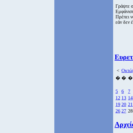
Γράψτε 
Εμφάνισ
Πρέπει ν
εάν δεν έ
Ευρετ
<
Οκτώβ
�
�
�
5
6
7
12
13
14
19
20
21
26
27
28
Αρχεί