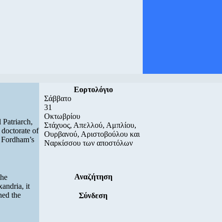
Εορτολόγιο
Σάββατο
31
Οκτωβρίου
Patriarch,
Στάχυος, Απελλού, Αμπλίου,
 doctorate of
Ουρβανού, Αριστοβούλου και
n Fordham’s
Ναρκίσσου των αποστόλων
Αναζήτηση
the
andria, it
ned the
Σύνδεση