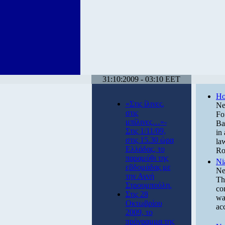
31:10:2009 - 03:10 EET
Ho
«Στις ίλινες,
Ne
στις
Fo
μπίλινες…»-
Ba
Στις 1/11/09,
in
στις 15.30 ώρα
la
Ελλάδας, το
Ro
παραμύθι της
Ni
εβδομάδας με
Ne
την Αγνή
Th
Στρουμπούλη.
co
Στις 28
wa
Οκτωβρίου
ac
2009, το
πρόγραμμα της