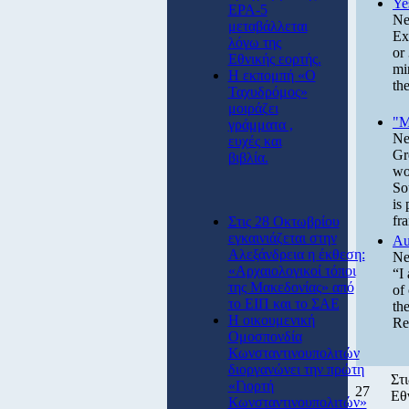
Ye
ΕΡΑ-5
Ne
μεταβάλλεται
Ex
λόγω της
or
Εθνικής εορτής.
mi
Η εκπομπή «Ο
th
Ταχυδρόμος»
μοιράζει
"M
γράμματα ,
Ne
ευχές και
Gr
βιβλία.
wo
So
is
fr
Στις 28 Οκτωβρίου
εγκαινιάζεται στην
Au
Αλεξάνδρεια η έκθεση:
Ne
«Αρχαιολογικοί τόποι
“I
της Μακεδονίας» από
of
το ΕΙΠ και το ΣΑΕ
th
Η οικουμενική
Re
Ομοσπονδία
Κωνσταντινουπολιτών
διοργανώνει την πρώτη
Στ
«Γιορτή
27
Εθ
Κωνσταντινουπολιτών»