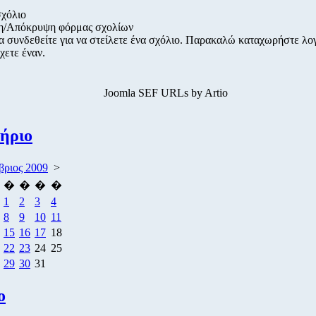
σχόλιο
η/Απόκρυψη φόρμας σχολίων
α συνδεθείτε για να στείλετε ένα σχόλιο. Παρακαλώ καταχωρήστε λ
χετε έναν.
Joomla SEF URLs by Artio
ήριο
ριος 2009
>
�
�
�
�
1
2
3
4
8
9
10
11
15
16
17
18
22
23
24
25
29
30
31
ο