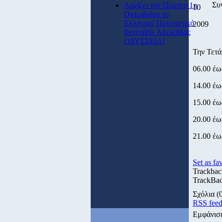
Συ
Αρχίζει την Πέμπτη 1η
10
Οκτωβρίου το
Ελληνικό Πολιτιστικό
2009
Φεστιβάλ Αδελαΐδας
ΟΔΥΣΣΕΙΑ!
Την Τετά
06.00 έω
14.00 έω
15.00 έω
20.00 έω
21.00 έω
Set as fa
Trackbac
TrackBac
Σχόλια
(
RSS fee
Εμφάνισ