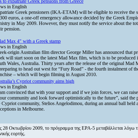
s to expatriate Greek pensions from Greece
ws in English
patriate Greek pensioners (IKA-ETAM) will be eligible to receive the 
 300 euros, a one-off emergency allowance decided by the Greek Emp
nistry in May 2009. However, they must notify the service about the tot
eir pension.
ad Max 4" with a Greek stamp
ws in English
eek-origin Australian film director George Miller has announced that p
rk will start soon on the latest Mad Max film, which is to be produced
uth Wales, Australia. Thirty years after the release of the original Mad 
 preparing to head out west for “Fury Road” - the fourth instalment of t
anchise – which will begin filming in August 2010.
stralia’s Cypriot community aims high
ws in English
 am convinced that with your support and if we join forces, we can raise
 our community and look forward optimistically to the future”, said the 
e Cypriot community, Stelios Angelodimou, during an annual ball held 
ceptions in Melbourne.
ις 28 Οκτωβρίου 2009, το πρόγραμμα της ΕΡΑ-5 μεταβάλλεται λόγω τ
νικής εορτής.