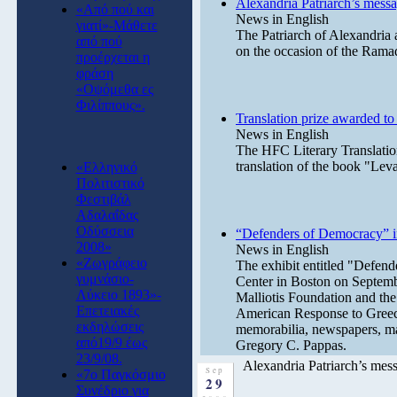
Alexandria Patriarch’s mess
«Από πού και
News in English
γιατί»-Μάθετε
The Patriarch of Alexandria 
από πού
on the occasion of the Ramad
προέρχεται η
φράση
«Οψόμεθα ες
Φιλίππους».
Translation prize awarded t
News in English
The HFC Literary Translatio
translation of the book "Lev
«Ελληνικό
Πολιτιστικό
Φεστιβάλ
Αδαλαΐδας
Οδύσσεια
“Defenders of Democracy” i
2008»
News in English
«Ζωγράφειο
The exhibit entitled "Defend
γυμνάσιο-
Center in Boston on Septemb
Λύκειο 1893»-
Malliotis Foundation and th
Επετειακές
American Response to Greece'
εκδηλώσεις
memorabilia, newspapers, ma
από19/9 έως
Gregory C. Pappas.
23/9/08.
Alexandria Patriarch’s mes
Sep
«7o Παγκόσμιο
29
Συνέδριο για