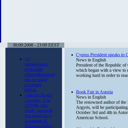
30:09:2008 - 23:09 EEST
Cyprus President speaks to
«Ο
News in English
ταχυδρόμος»
President of the Republic of
είναι κάθε
which began with a view to r
εβδομάδα κοντά
working hard in order to rea
σας με καλά
ελληνικά
βιβλία.
Book Fair in Astoria
«Δίκτυο Χωρίς
News in English
Σύνορα»- Στις
The renowned author of the H
25/9/08, στις
Argyris, will be participatin
19.00, ζωντανά
October 3rd and 4th in Astor
στο στούντιο ο
American School.
ζωγράφος Κ.
Χαραλαμπίδης.