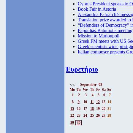
Cyprus President speaks to
Book Fair in Astoria
Alexandria Patriarch’s messa
Translation prize awarded to
“Defenders of Democracy” i
Papoulias-Babiniotis meeting
Mission to Marioupoli
Greek FM meets with US Secr
Greek scientists wins prestigi
Italian composer presents Gr
Ευρετήριο
<<
September ’08
Mo
Tu
We
Th
Fr
Sa
Su
1
2
3
4
5
6
7
8
9
10
11
12
13
14
15
16
17
18
19
20
21
22
23
24
25
26
27
28
29
30