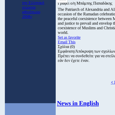
2008
την Ελληνική
Γράφει ο/η Μπάμπης Παπαδάκης
γλώσσα
The Patriarch of Alexandria and Al
φθινόπωρο
occasion of the Ramadan celebratio
2008»
the peaceful coexistence between M
and justice to prevail and envelop 
coexistence of Muslims and Christia
world.
Set as favorite
Email This
Σχόλια
(0)
Εμφάνιση/Απόκρυψη των σχολίω
Πρέπει να συνδεθείτε για να στε
εάν δεν έχετε έναν.
< 
News in English