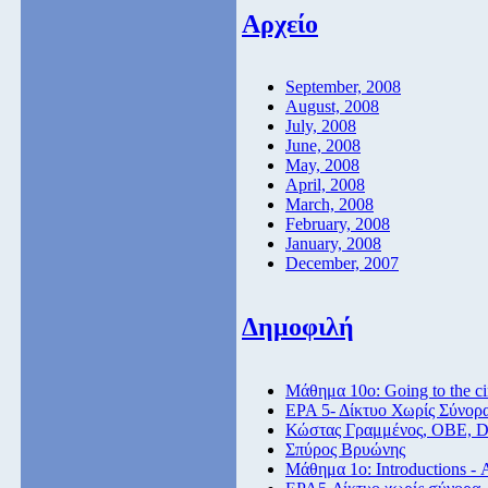
Αρχείο
September, 2008
August, 2008
July, 2008
June, 2008
May, 2008
April, 2008
March, 2008
February, 2008
January, 2008
December, 2007
Δημοφιλή
Μάθημα 10ο: Going to the c
ΕΡΑ 5- Δίκτυο Χωρίς Σύνορ
Κώστας Γραμμένος, ΟΒΕ, 
Σπύρος Βρυώνης
Μάθημα 1ο: Introductions -