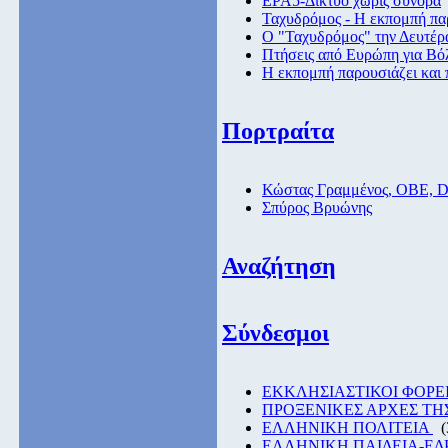
ΕΡΑ5-Δίκτυο χωρίς σύνορα
Ταχυδρόμος - Η εκπομπή παρ
Ο "Ταχυδρόμος" την Δευτέρα
Πτήσεις από Eυρώπη για Βόλ
Η εκπομπή παρουσιάζει και 
Πορτραίτα
Κώστας Γραμμένος, ΟΒΕ, 
Σπύρος Βρυώνης
Αναζήτηση
Σύνδεσμοι
EKKΛΗΣΙΑΣΤΙΚΟΙ ΦΟΡΕ
ΠΡΟΞΕΝΙΚΕΣ ΑΡΧΕΣ Τ
ΕΛΛΗΝΙΚΗ ΠΟΛΙΤΕΙΑ
(
ΕΛΛΗΝΙΚΗ ΠΑΙΔΕΙΑ-Ε