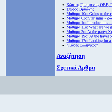
Κώστας Γραμμένος, ΟΒΕ, 
Σπύρος Βρυώνης
Μάθημα 10ο: Going to the 
Μάθημα 63ο:Star signs - Ζώ
Μάθημα 1ο: Introductions -
Μάθημα 11ο: What are we go
Μάθημα 2ο: At the party: Χ
Μάθημα 19ο: At the travel o
Μάθημα 17ο: Looking for a
"Κάφες Ελληνικός"
Αναζήτηση
Σχετικά Αρθρα