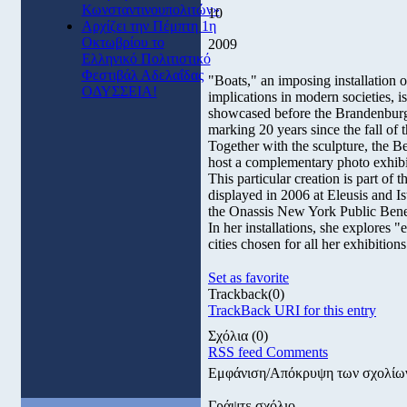
Κωνσταντινουπολιτών»
10
Αρχίζει την Πέμπτη 1η
Οκτωβρίου το
2009
Ελληνικό Πολιτιστικό
Φεστιβάλ Αδελαΐδας
"Boats," an imposing installation 
ΟΔΥΣΣΕΙΑ!
implications in modern societies, 
showcased before the Brandenburg G
marking 20 years since the fall of 
Together with the sculpture, the 
host a complementary photo exhibi
This particular creation is part of t
displayed in 2006 at Eleusis and Is
the Onassis New York Public Bene
In her installations, she explores "
cities chosen for all her exhibition
Set as favorite
Trackback
(0)
TrackBack URI for this entry
Σχόλια
(0)
RSS feed Comments
Εμφάνιση/Απόκρυψη των σχολίω
Γράψτε σχόλιο