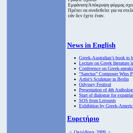
Εμφάνιση/Απόκρυψη φόρμας σχο
Πρέπει να συνδεθείτε για να στε
εάν δεν έχετε έναν.
News in English
Greek-Australian’s book to
Lecture on Greek literature i
Conference on Greek-speaki
“Sanctus” Composer Wins P
Artist’s Sculpture in Berlin
Odyssey Festival
Presentation of 4th Anthol
Start of dialogue for expatri
SOS from Lerounis
Exhibition by Greek-America
Ευρετήριο
<
Οκτώβριος 2009
>