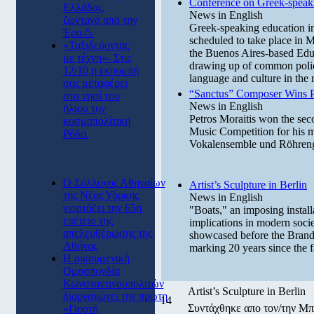
Conference on Greek-speaki
Ελλάδας,
News in English
ζωντανά από την
Greek-speaking education in
Έρα-5.
scheduled to take place in 
«Ταξιδεύοντας
the Buenos Aires-based Educ
με τέχνη»- Στις
drawing up of common polic
12/10,η εκπομπή
language and culture in the 
σας μεταφέρει
“Sanctus” Composer Wins P
στο νησί του
News in English
ήλιου την
Petros Moraitis won the sec
κοσμοπολίτικη
Music Competition for his m
Ρόδο.
Vokalensemble und Röhrengl
Ο Σύλλογος Αθηναίων
Artist’s Sculpture in Berlin
της Νέας Υόρκης
News in English
γιορτάζει την 65η
"Boats," an imposing instal
επέτειο της
implications in modern socie
απελευθέρωσης της
showcased before the Brande
Αθήνας
marking 20 years since the fa
Η οικουμενική
Ομοσπονδία
Κωνσταντινουπολιτών
Artist’s Sculpture in Berlin
διοργανώνει την πρώτη
14
Συντάχθηκε απο τον/την 
«Γιορτή