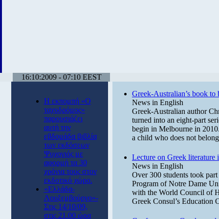
16:10:2009 - 07:10 EEST
Greek-Australian’s book to
Η εκπομπή «Ο
News in English
ταχυδρόμος»
Greek-Australian author Chr
παρουσιάζει
turned into an eight-part se
αυτή την
begin in Melbourne in 2010
εβδομάδα βιβλία
a child who does not belong
των εκδόσεων
Ψυχογιός με
Lecture on Greek literature 
αφορμή τα 30
News in English
χρόνια τους στον
Over 300 students took part 
εκδοτικό χώρο.
Program of Notre Dame Unive
«Ελλάδα-
with the World Council of 
Λουξεμβούργο»-
Greek Consul’s Education Of
Στις 14/10/09,
στις 21.00 ώρα