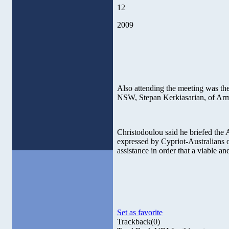
12
2009
Also attending the meeting was th
NSW, Stepan Kerkiasarian, of Arm
Christodoulou said he briefed the A
expressed by Cypriot-Australians o
assistance in order that a viable a
Set as favorite
Trackback
(0)