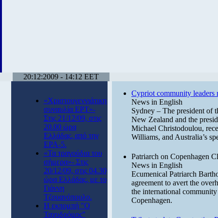
20:12:2009 - 14:12 EET
Cypriot community leaders 
«Χριστουγεννιάτικη
News in English
συναυλία ΕΡΤ»-
Sydney – The president of t
Στις 21/12/09, στις
New Zealand and the presi
20.00 ώρα
Michael Christodoulou, rece
Ελλάδας, από την
Williams, and Australia’s sp
ΕΡΑ-5.
«Τα τραγούδια του
Patriarch on Copenhagen C
σήμερα»- Στις
News in English
20/12/09, στις 04.30
Ecumenical Patriarch Bartho
ώρα Ελλάδας, με το
agreement to avert the overhe
Γιάννη
the international community
Τζουανόπουλο.
Copenhagen.
Η εκπομπή "Ο
Ταχυδρόμος"