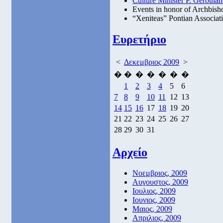
Culture Minister P. Geroul
Events in honor of Archbisho
“Xeniteas” Pontian Associat
Ευρετήριο
<
Δεκεμβριος 2009
>
�
�
�
�
�
�
�
1
2
3
4
5
6
7
8
9
10
11
12
13
14
15
16
17
18
19
20
21
22
23
24
25
26
27
28
29
30
31
Αρχείο
Νοεμβριος, 2009
Αυγουστος, 2009
Ιουλιος, 2009
Ιουνιος, 2009
Μαιος, 2009
Απριλιος, 2009