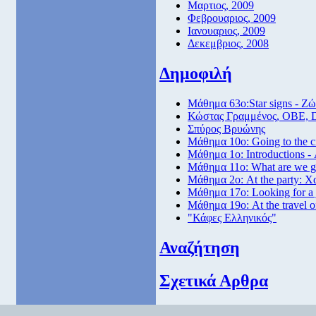
Μαρτιος, 2009
Φεβρουαριος, 2009
Ιανουαριος, 2009
Δεκεμβριος, 2008
Δημοφιλή
Μάθημα 63ο:Star signs - Ζώ
Κώστας Γραμμένος, ΟΒΕ, 
Σπύρος Βρυώνης
Μάθημα 10ο: Going to the 
Μάθημα 1ο: Introductions -
Μάθημα 11ο: What are we go
Μάθημα 2ο: At the party: Χ
Μάθημα 17ο: Looking for a
Μάθημα 19ο: At the travel o
"Κάφες Ελληνικός"
Αναζήτηση
Σχετικά Αρθρα