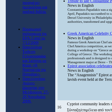
Tribute to late Constantine 
προσφέρει
News in English
ημερολόγια και
Constantinos Papadakis was a sig
παιδικά βιβλία.
April, Papadakis succumbed to ca
Drexel University in Philadelphia
authorities, transformed and upgr
Προσωρινό
Greek American Celebrity C
πρόγραμμα της
News in English
ΕΡΑ-5 από τις
Famous Greek American Chef and e
7/12/2009
Chef America competition, as wel
Πανελλήνια
during a workshop on “Greece as
Έκθεση
College of Greece. The workshop
Γελοιογραφίας
professionals and is designed to 
και Σκίτσου με
Management major at Deree – Th
θέμα: «Η
Epirot association celebrates
Νοσταλγία της
News in English
Πατρίδας».
The “Anagennisis” Epirot ass
Πανελληνίους
lavish event held at the Ter
Αγώνες
Ωκεανίας στη
Μελβούρνη, 27-
29 Νοεμβρίου
2009.
Cypriot community leaders m
16
Σύνταξη/επιμέλεια από το