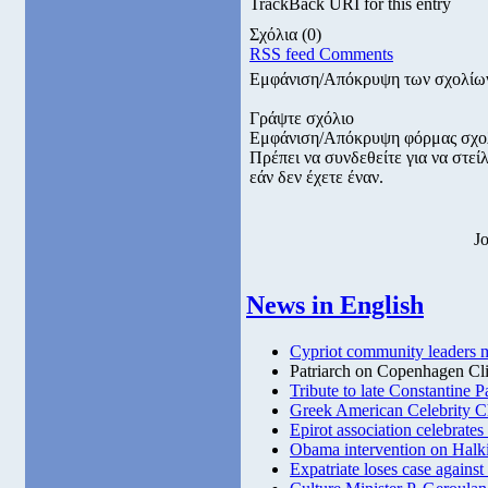
TrackBack URI for this entry
Σχόλια
(0)
RSS feed Comments
Εμφάνιση/Απόκρυψη των σχολίω
Γράψτε σχόλιο
Εμφάνιση/Απόκρυψη φόρμας σχο
Πρέπει να συνδεθείτε για να στε
εάν δεν έχετε έναν.
J
News in English
Cypriot community leaders m
Patriarch on Copenhagen Cl
Tribute to late Constantine 
Greek American Celebrity Ch
Epirot association celebrates
Obama intervention on Halki 
Expatriate loses case agains