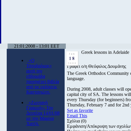
21:01:2008 - 13:01 EET
Greek lessons in Adelaide
Jan
18
«Ο
2008
Ταχυδρόμος»
Γράφει ο/η Θεόφιλος Δουμάνης
αυτή την
The Greek Orthodox Community of S
εβδομάδα
language.
προσφέρει βιβλία
από τις εκδόσεις
During 2008, adult classes will ope
Καστανιώτη.
capital city of SA. The lessons wi
every Thursday (for beginners) fro
«Ζωντανή
Thursday, February 7 and for 2nd
Γραμμή»- Την
Set as favorite
Δευτέρα 14/01/08
Email This
με την Μαρίνα
Σχόλια
(0)
Χατζή.
Εμφάνιση/Απόκρυψη των σχολίω