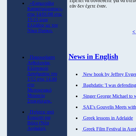
Πρέπει να συνδεθείτε για να στε
«Εφημερίδα
εάν δεν έχετε έναν.
Καταστρώματος»-
στις 14/01/08 στις
15:15 ώρα
Ελλάδος με τον
Νίκο Πρόκο.
<
News in English
Παρουσίαση
Ανθολογίας
Ελληνικού
Διηγήματος την
New book by Jeffrey Evgen
1/12 στις 14.00
στο
Baghdatis: 'I was defendin
Μεσογειακό
Μουσείο
Singer George Michael to w
Στοκχόλμης.
SAE's Gouvelis Meets with 
Πτήσεις από
Eυρώπη για
Greek lessons in Adelaide
Βόλο (Νέα
Αγχίαλο).
Greek Film Festival in Aust