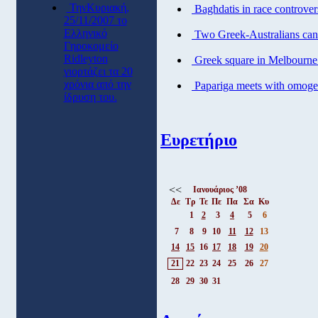
ΤηνΚυριακή,
Baghdatis in race controver
25/11/2007 το
Ελληνικό
Two Greek-Australians cand
Γηροκομείο
Ridleyton
Greek square in Melbourne 
γιορτάζει τα 20
χρόνια από την
Papariga meets with omoge
ίδρυση του.
Ευρετήριο
<<
Ιανουάριος ’08
Δε
Τρ
Τε
Πε
Πα
Σα
Κυ
1
2
3
4
5
6
7
8
9
10
11
12
13
14
15
16
17
18
19
20
21
22
23
24
25
26
27
28
29
30
31