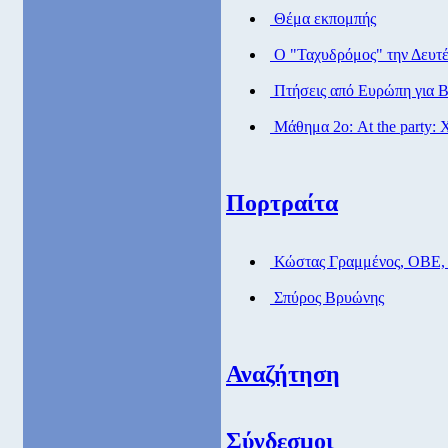
Θέμα εκπομπής
Ο "Ταχυδρόμος" την Δευτέρ
Πτήσεις από Eυρώπη για Β
Μάθημα 2ο: At the party: Χ
Πορτραίτα
Κώστας Γραμμένος, ΟΒΕ,
Σπύρος Βρυώνης
Αναζήτηση
Σύνδεσμοι