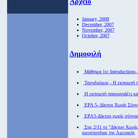
Αρχείο
January, 2008
December, 2007
November, 2007
October, 2007
Δημοφιλή
Μάθημα 1ο: Introductions 
Ταχυδρόμος - Η εκπομπή πα
Η εκπομπή παρουσιάζει και
ΕΡΑ 5- Δίκτυο Χωρίς Σύν
ΕΡΑ5-Δίκτυο χωρίς σύνορ
Στις 2/11 το "Δίκτυο Χωρί
ομοσπονδιας της Αμερικής