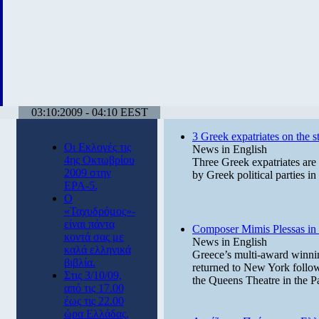
03:10:2009 - 04:10 EEST
3 Greek expatriates on the st
Οι Εκλογές τις
News in English
4ης Οκτωβρίου
Three Greek expatriates are
2009 στην
by Greek political parties in
ΕΡΑ-5.
Ο
«Ταχυδρόμος»-
είναι πάντα
Composer Mimis Plessas i
κοντά σας με
News in English
καλά ελληνικά
Greece’s multi-award winni
βιβλία.
returned to New York follow
Στις 3/10/09,
the Queens Theatre in the P
από τις 17.00
έως τις 22.00
ώρα Ελλάδας,