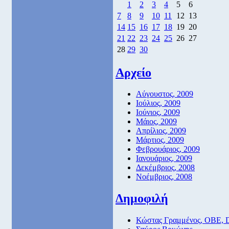
1
2
3
4
5
6
7
8
9
10
11
12
13
14
15
16
17
18
19
20
21
22
23
24
25
26
27
28
29
30
Αρχείο
Αύγουστος, 2009
Ιούλιος, 2009
Ιούνιος, 2009
Μάιος, 2009
Απρίλιος, 2009
Μάρτιος, 2009
Φεβρουάριος, 2009
Ιανουάριος, 2009
Δεκέμβριος, 2008
Νοέμβριος, 2008
Δημοφιλή
Κώστας Γραμμένος, ΟΒΕ, 