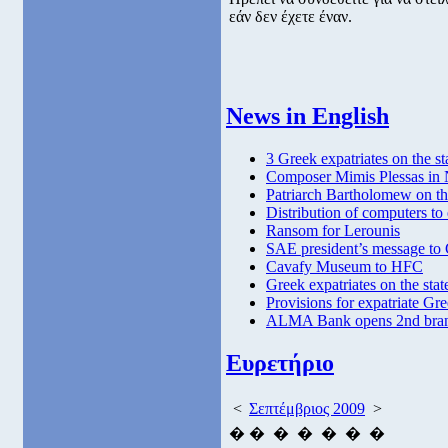
εάν δεν έχετε έναν.
News in English
3 Greek expatriates on the sta
Composer Mimis Plessas in
Patriarch Bartholomew on t
Distribution of computers to
Ransom for Lerounis
SAE president’s message to 
Cavafy Museum to HFC
Greek expatriates on the state
Provisions for expatriate Gr
ALMA Bank opens 2nd branc
Ευρετήριο
<
Σεπτέμβριος 2009
>
�
�
�
�
�
�
�