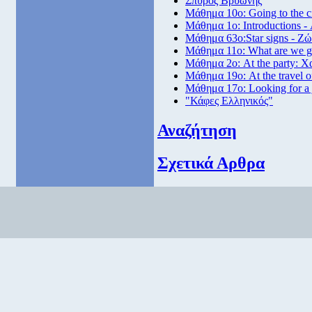
Σπύρος Βρυώνης
Μάθημα 10ο: Going to the 
Μάθημα 1ο: Introductions -
Μάθημα 63ο:Star signs - Ζώ
Μάθημα 11ο: What are we go
Μάθημα 2ο: At the party: Χ
Μάθημα 19ο: At the travel o
Μάθημα 17ο: Looking for a
"Κάφες Ελληνικός"
Αναζήτηση
Σχετικά Αρθρα