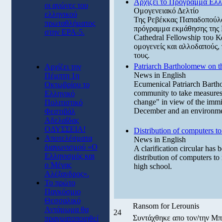
Αρχίζει το Πρόγραμμα Ελλη
οι αγώνες του
Ομογενειακό Δελτίο
ελληνικού
Της Ρεβέκκας Παπαδοπούλο
πρωταθλήματος
πρόγραμμα εκμάθησης της 
στην ΕΡΑ-5.
Cathedral Fellowship του Κ
ομογενείς και αλλοδαπούς,
τους.
Patriarch Bartholomew on t
Αρχίζει την
News in English
Πέμπτη 1η
Ecumenical Patriarch Bartho
Οκτωβρίου το
community to take measures 
Ελληνικό
change" in view of the im
Πολιτιστικό
December and an environme
Φεστιβάλ
Αδελαΐδας
ΟΔΥΣΣΕΙΑ!
Distribution of computers to
Αποτελέσματα
News in English
διαγωνισμού «Ο
A clarification circular has 
Ελληνισμός και
distribution of computers to 
ο Μέγας
high school.
Αλέξανδρος».
Το πρώτο
Παγκόσμιο
Θεσσαλικό
Ransom for Lerounis
Αντάμωμα θα
24
Συντάχθηκε απο τον/την 
πραγματοποιηθεί