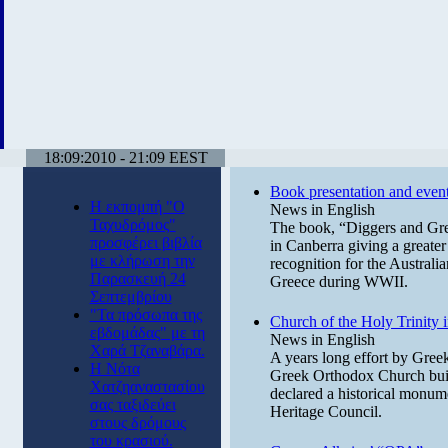
18:09:2010 - 21:09 EEST
Book presentation and events
Η εκπομπή "Ο
News in English
Ταχυδρόμος"
The book, “Diggers and Gree
προσφέρει βιβλία
in Canberra giving a greater 
με κλήρωση την
recognition for the Australia
Παρασκευή 24
Greece during WWII.
Σεπτεμβρίου
"Τα πρόσωπα της
Church of the Holy Trinity 
εβδομάδας" με τη
News in English
Χαρά Τζαναβάρα.
A years long effort by Greek-
Η Νότα
Greek Orthodox Church built
Χατζηαναστασίου
declared a historical monu
σας ταξιδεύει
Heritage Council.
στους δρόμους
του κρασιού.