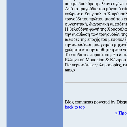
που με δυσεύρετη πλέον ευγένεια
Από τα τραγούδια του μάγου Αττίκ
γνώρισε ο Σουγιούλ, ο Χαιρόπουλ
τραγούδι του πρώτου μισού του ε
συγκινητική, διαχρονική αμεσότητ
Η βελούδινη φωνή της Χρυσούλας
την αναβίωση των τραγουδιών της 
ιδεώδες της εποχής του μεσοπολ
την παράσταση μία γνήσια μηχανή 
χρώματα και την αισθητική που γ
Τα έσοδα της παράστασης θα διατ
Ελληνικού Μουσείου & Κέντρου
Για περισσότερες πληροφορίες, επ
tango
Blog comments powered by
Disqu
back to top
< Προ