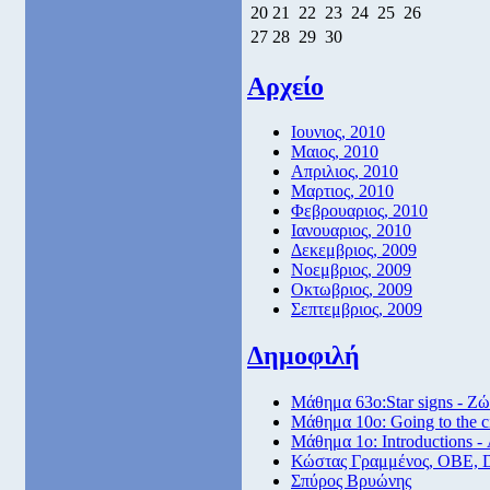
20
21
22
23
24
25
26
27
28
29
30
Αρχείο
Ιουνιος, 2010
Μαιος, 2010
Απριλιος, 2010
Μαρτιος, 2010
Φεβρουαριος, 2010
Ιανουαριος, 2010
Δεκεμβριος, 2009
Νοεμβριος, 2009
Οκτωβριος, 2009
Σεπτεμβριος, 2009
Δημοφιλή
Μάθημα 63ο:Star signs - Ζώ
Μάθημα 10ο: Going to the 
Μάθημα 1ο: Introductions -
Κώστας Γραμμένος, ΟΒΕ, 
Σπύρος Βρυώνης