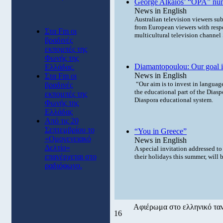
George Alkaios’ “OPA” numb
News in English
Australian television viewers sub
from European viewers with respe
Στα Fm οι
multicultural television channe
βραδινές
εκπομπές της
Φωνής της
Diamantopoulou: Our goal is 
Ελλάδας.
News in English
Στα Fm οι
“Our aim is to invest in language
βραδινές
the educational part of the Diasp
εκπομπές της
Diaspora educational system.
Φωνής της
Ελλάδας
Από τις 20
Σεπτεμβρίου το
“You in Greece”
«Ομογενειακό
News in English
Δελτίο»
A special invitation addressed t
επανέρχεται στο
their holidays this summer, will 
ραδιόφωνο.
Αφιέρωμα στο ελληνικό ταν
16