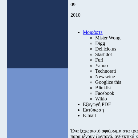
09
2010
Μοιράστε
Mister Wong
Digg
Del.icio.us
Slashdot
Furl
Yahoo
Technorati
Newsvine
Googlize this
Blinklist
Facebook
Wikio
Εξαγωγή PDF
Εκτύπωση
E-mail
Ένα ξεχωριστό αφιέρωμα στα τρα
παραμένουν ζωντανά, ανθεκτικά κ