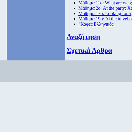
Μάθημα 11ο: What are we go
Μάθημα 2ο: At the party: Χ
Μάθημα 17ο: Looking for a
Μάθημα 19ο: At the travel o
"Κάφες Ελληνικός"
Αναζήτηση
Σχετικά Αρθρα