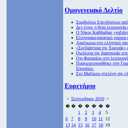
Ομογενειακό Δελτίο
Συμβούλιο Επενδύσεων από
Δεν έγινε η θεία λειτουργία
Ο Νίκος Καββαδίας «ταξιδε
Ελληνοαμερικανικό χρώμα σ
Αφιέρωμα στο ελληνικό ταν
«Σχεδιάστρια της Χρονιάς»
Ομόλογα της διασποράς σχε
Οχι Φαναρίου στη λειτουργί
Πραγματοποιήθηκε στη Γρα
Σπουδών.
Στο Μαξίμου στελέχη της ελ
Ευρετήριο
<
Σεπτεμβριος 2010
>
�
�
�
�
�
�
�
1
2
3
4
5
6
7
8
9
10
11
12
13
14
15
16
17
18
19