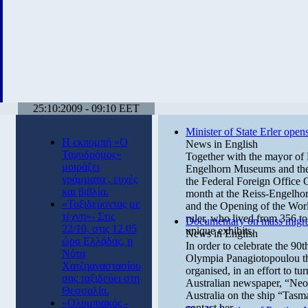
25:10:2009 - 09:10 EET
Minister of State Erler ope
Η εκπομπή «Ο
News in English
Ταχυδρόμος»
Together with the mayor of 
μοιράζει
Engelhorn Museums and the G
γράμματα , ευχές
the Federal Foreign Office G
και βιβλία.
month at the Reiss-Engelho
«Ταξιδεύοντας με
and the Opening of the Worl
τέχνη»- Στις
ruler, who lived from 356 t
Documentary on mass migrat
22/10, στις 12.05
unique exhibits.
News in English
ώρα Ελλάδας, η
In order to celebrate the 90
Νότα
Olympia Panagiotopoulou tho
Χατζηαναστασίου
organised, in an effort to tu
σας ταξιδεύει στη
Australian newspaper, “Neo
Θεσσαλία.
Australia on the ship “Tasm
«Ολυμπιακός -
contact her.