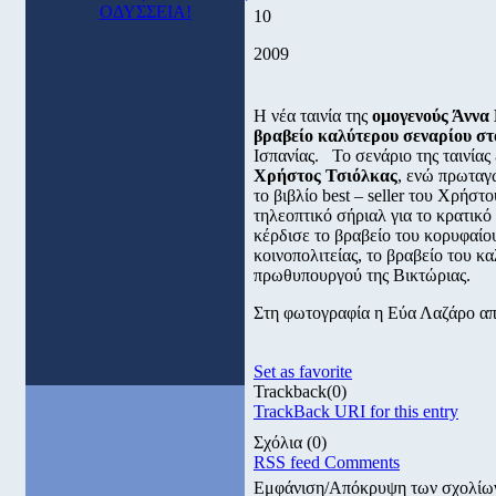
ΟΔΥΣΣΕΙΑ!
10
2009
Η νέα ταινία της
ομογενούς Άννα
βραβείο καλύτερου σεναρίου σ
Ισπανίας. Το σενάριο της ταινία
Χρήστος Τσιόλκας
, ενώ πρωταγ
το βιβλίο best – seller του Χρήστ
τηλεοπτικό σήριαλ για το κρατικ
κέρδισε το βραβείο του κορυφαί
κοινοπολιτείας, το βραβείο του κ
πρωθυπουργού της Βικτώριας.
Στη φωτογραφία η Εύα Λαζάρο απ
Set as favorite
Trackback
(0)
TrackBack URI for this entry
Σχόλια
(0)
RSS feed Comments
Εμφάνιση/Απόκρυψη των σχολίω