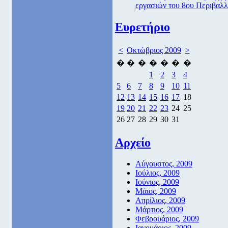
εργασιών του 8ου Περιβαλλ
Ευρετήριο
<
Οκτώβριος 2009
>
�
�
�
�
�
�
�
1
2
3
4
5
6
7
8
9
10
11
12
13
14
15
16
17
18
19
20
21
22
23
24
25
26
27
28
29
30
31
Αρχείο
Αύγουστος, 2009
Ιούλιος, 2009
Ιούνιος, 2009
Μάιος, 2009
Απρίλιος, 2009
Μάρτιος, 2009
Φεβρουάριος, 2009
Ιανουάριος, 2009