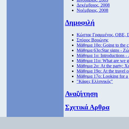
Δεκέμβριος, 2008
Νοέμβριος, 2008
Δημοφιλή
Κώστας Γραμμένος, ΟΒΕ, 
Σπύρος Βρυώνης
Μάθημα 10ο: Going to the 
Μάθημα 63ο:Star signs - Ζώ
Μάθημα 1ο: Introductions -
Μάθημα 11ο: What are we go
Μάθημα 2ο: At the party: Χ
Μάθημα 19ο: At the travel o
Μάθημα 17ο: Looking for a
"Κάφες Ελληνικός"
Αναζήτηση
Σχετικά Αρθρα