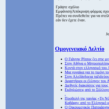
Γράψτε σχόλιο
Εμφάνιση/Απόκρυψη φόρμας σχο
Πρέπει να συνδεθείτε για να στε
εάν δεν έχετε έναν.
J
Ομογενειακό Δελτίο
Ο Γιάννης Ρίτσος ζει στις 
Στην Αθήνα ο Μητροπολίτη
Κοντά στον ελληνισμό του 
Μια γυναίκα για το τιμόνι 
Στην Αλεξάνδρεια ταξιδεύου
Δραστήριοι οι έλληνες του
Διεθνείς διακρίσεις για το
Εκδηλώσεις από το Σύλλογ
.
Προβολή της ταινίας «Τη Ν
Καβάφη» από το Ελληνικό φ
Ο Οικουμενικός Πατριάρχης