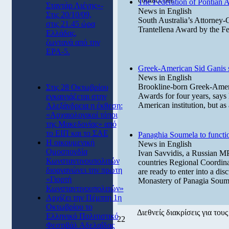
The Federation of Pontian A
Σταντάρ Λιέγης»-
News in English
Στις 20/10/09,
South Australia’s Attorney
στις 21.45 ώρα
Trantellena Award by the Fe
Ελλάδας,
ζωντανά από την
ΕΡΑ-5.
Greek-American Sid Ganis s
News in English
Brookline-born Greek-Ameri
Στις 28 Οκτωβρίου
Awards for four years, says 
εγκαινιάζεται στην
American institution, but as 
Αλεξάνδρεια η έκθεση:
«Αρχαιολογικοί τόποι
της Μακεδονίας» από
το ΕΙΠ και το ΣΑΕ
Panaghia Soumela to functi
Η οικουμενική
News in English
Ομοσπονδία
Ivan Savvidis, a Russian M
Κωνσταντινουπολιτών
countries Regional Coordinat
διοργανώνει την πρώτη
are ready to enter into a dis
«Γιορτή
Monastery of Panagia Soum
Κωνσταντινουπολιτών»
Αρχίζει την Πέμπτη 1η
Οκτωβρίου το
Διεθνείς διακρίσεις για το
Ελληνικό Πολιτιστικό
22
Φεστιβάλ Αδελαΐδας