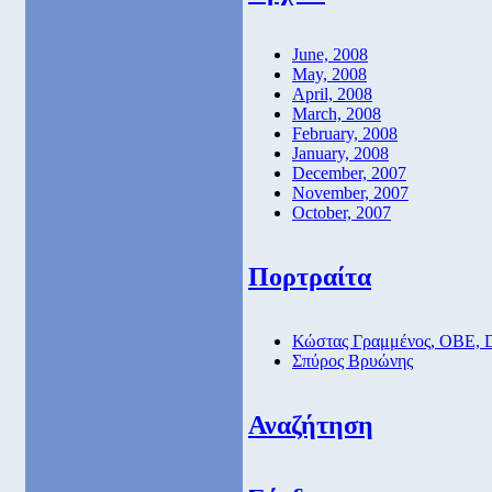
June, 2008
May, 2008
April, 2008
March, 2008
February, 2008
January, 2008
December, 2007
November, 2007
October, 2007
Πορτραίτα
Κώστας Γραμμένος, ΟΒΕ, 
Σπύρος Βρυώνης
Αναζήτηση