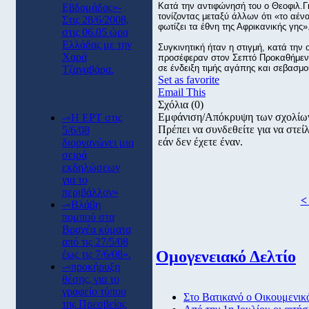
Κατά την αντιφώνησή του ο Θεοφιλ.
Εβδομάδας»-
τονίζοντας μεταξύ άλλων ότι «το αέ
Στις 28/6/2008,
φωτίζει τα έθνη της Αφρικανικής γης»
στις 06.05 ώρα
Ελλάδας με την
Συγκινητική ήταν η στιγμή, κατά την
Χαρά
προσέφεραν στον Σεπτό Προκαθήμενο
σε ένδειξη τιμής αγάπης και σεβασμο
Τζαναβάρα.
Set as favorite
Email This
Σχόλια
(0)
Εμφάνιση/Απόκρυψη των σχολίω
-«Η ΕΡΤ στις
Πρέπει να συνδεθείτε για να στε
5/6/08
εάν δεν έχετε έναν.
διοργανώνει μια
σειρά
εκδηλώσεων
για το
περιβάλλον»
<
-«Βλάβη
πομπού στα
Βραχέα κύματα
από τις 27/5/08
Ομογενειακό Δελτίο
έως τις 7/6/08».
-«προκήρυξη
θέσης, για το
γραφείο τύπου
Στο Βατικανό ο Οικουμενικ
της Πρεσβείας