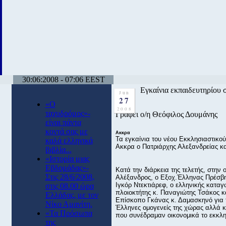
30:06:2008 - 07:06 EEST
Εγκαίνια εκπαιδευτηρίου 
Jun
27
«Ο
2008
ταχυδρόμος»-
Γράφει ο/η Θεόφιλος Δουμάνης
είναι πάντα
κοντά σας με
Aκκρα
Τα εγκαίνια του νέου Εκκλησιαστικού
καλά ελληνικά
Ακκρα ο Πατριάρχης Αλεξανδρείας κ
βιβλία...
«Ιστορία μιας
Εβδομάδας»-
Κατά την διάρκεια της τελετής, στην
Στις 28/6/2008,
Αλέξανδρος, ο Εξοχ.Έλληνας Πρέσβ
Ιγκόρ Ντεκτιάρεφ, ο ελληνικής καταγ
στις 08.00 ώρα
πλοιοκτήτης κ. Παναγιώτης Τσάκος κ
Ελλάδας, με τον
Επίσκοπο Γκάνας κ. Δαμασκηνό για το
Νίκο Αμανίτη.
Έλληνες ομογενείς της χώρας αλλά 
«Τα Πρόσωπα
που συνέδραμαν οικονομικά το εκκλη
της