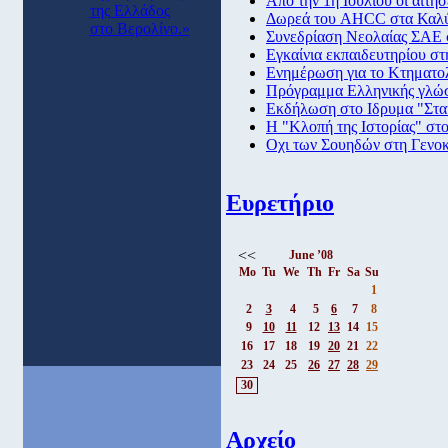
Από την 1η Ιουλίου οι αιτή
της Ελλάδος
Δωρεά του AHCC στα Καλύβ
στο Βερολίνο.»
Συνεδρίαση Νεολαίας ΣΑΕ 
Εγκαίνια εκπαιδευτηρίου στ
Ενημέρωση για το Κτηματο
Πρόγραμμα Ελληνικής γλώσ
Εκδήλωση στο Ιδρυμα "Στα
Η "Κλοπή της Ιστορίας" στ
Οχι των Σουηδών στη Γενοκ
Ευρετήριο
<<
June ’08
Mo
Tu
We
Th
Fr
Sa
Su
1
2
3
4
5
6
7
8
9
10
11
12
13
14
15
16
17
18
19
20
21
22
23
24
25
26
27
28
29
30
Αρχείο