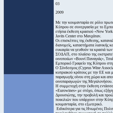
03
2009
Με την κουμανταρία σε ρόλο πρωτ
Κύπρου σε συνεργασία με το Εμπο
ετήσια έκθεση κρασιού «New York
Javits Center στο Μανχάταν.
Οι επισκέπτες της έκθεσης, κατανα
διανομείς, καταστήματα λιανικής κ
ευκαιρία να γευθούν τα κρασιά τ
ΣΟΔΑΠ, στο πλαίσιο της εκστρατε
οινοποιίων «Βουνί Παναγιάς», Τσι
Εμπορικό Γραφείο της Κύπρου στη
Ο Σύνδεσμος (Cyprus Wine Associat
κυπριακού κράτους με την ΕΕ και 
παραγωγής οίνου στη χώρα και απο
οινοπαραγωγών της Μεγαλονήσου.
Η συμμετοχή στην έκθεση εντάσσετ
«Eurowines» με στόχο, όπως εξήγη
Δρουσιώτης, την προβολή και προ
ποικιλιών που υπάρχουν στην Κύπρο
κουμανταρία, στο εξωτερικό.
Ειδικότερα για τις Ηνωμένες Πολιτ