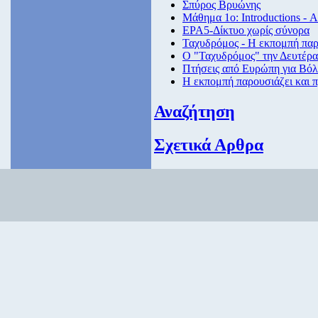
Σπύρος Βρυώνης
Μάθημα 1ο: Introductions - 
ΕΡΑ5-Δίκτυο χωρίς σύνορα
Ταχυδρόμος - Η εκπομπή παρο
Ο "Ταχυδρόμος" την Δευτέρα 
Πτήσεις από Eυρώπη για Βόλ
Η εκπομπή παρουσιάζει και π
Αναζήτηση
Σχετικά Αρθρα