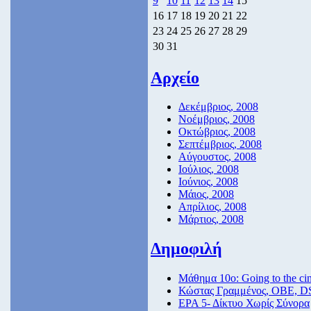
9
10
11
12
13
14
15
16
17
18
19
20
21
22
23
24
25
26
27
28
29
30
31
Αρχείο
Δεκέμβριος, 2008
Νοέμβριος, 2008
Οκτώβριος, 2008
Σεπτέμβριος, 2008
Αύγουστος, 2008
Ιούλιος, 2008
Ιούνιος, 2008
Μάιος, 2008
Απρίλιος, 2008
Μάρτιος, 2008
Δημοφιλή
Μάθημα 10ο: Going to the ci
Κώστας Γραμμένος, ΟΒΕ, D
ΕΡΑ 5- Δίκτυο Χωρίς Σύνορα