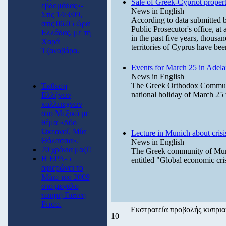
Sale of Greek-Cypriot properti
εβδομάδας»-
News in English
Στις 14/3/09,
According to data submitted by
στις 06.05 ώρα
Public Prosecutor's office, at
Ελλάδας, με τη
in the past five years, thous
Χαρά
territories of Cyprus have bee
Τζαναβάρα.
Events for March 25 in Adela
News in English
The Greek Orthodox Community
Έκθεση
national holiday of March 25 
Ελλήνων
καλλιτεχνών
στο Μεξικό με
θέμα «Δύο
Ωκεανοί, Μία
Lecture in Munich about crisi
Θάλασσα».
News in English
70 χρόνια μαζί!
The Greek community of Munic
Η ΕΡΑ-5
entitled "Global economic cri
αφιερώνει το
Μάιο του 2009
στο μεγάλο
ποιητή Γιάννη
Ρίτσο.
Εκστρατεία προβολής κυπρι
10