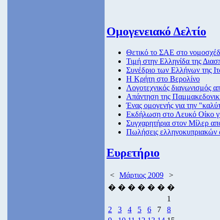
Ομογενειακό Δελτίο
Θετικό το ΣΑΕ στο νομοσχέδ
Τιμή στην Ελληνίδα της Διασ
Συνέδριο των Ελλήνων της Ιτ
H Kρήτη στο Βερολίνο
Λογοτεχνικός διαγωνισμός α
Απάντηση της Παμμακεδονι
Ένας ομογενής για την "καλύ
Εκδήλωση στο Λευκό Οίκο γι
Συγχαρητήρια στον Μίλερ απ
Πωλήσεις ελληνοκυπριακών 
Ευρετήριο
<
Μάρτιος 2009
>
�
�
�
�
�
�
�
1
2
3
4
5
6
7
8