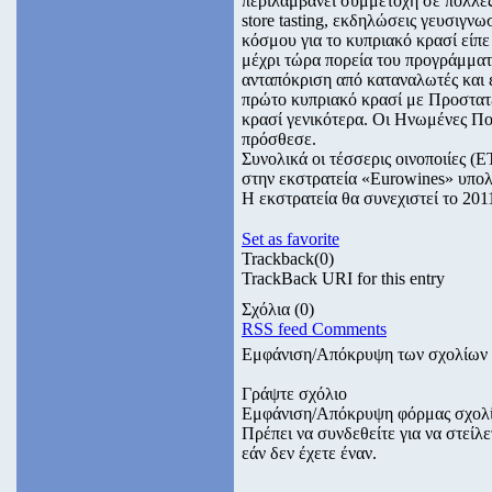
περιλαμβάνει συμμετοχή σε πολλές
store tasting, εκδηλώσεις γευσιγν
κόσμου για το κυπριακό κρασί είπε
μέχρι τώρα πορεία του προγράμματ
ανταπόκριση από καταναλωτές και 
πρώτο κυπριακό κρασί με Προστατ
κρασί γενικότερα. Οι Ηνωμένες Πολ
πρόσθεσε.
Συνολικά οι τέσσερις οινοποιίε
στην εκστρατεία «Eurowines» υπολ
Η εκστρατεία θα συνεχιστεί το 201
Set as favorite
Trackback
(0)
TrackBack URI for this entry
Σχόλια
(0)
RSS feed Comments
Εμφάνιση/Απόκρυψη των σχολίων
Γράψτε σχόλιο
Εμφάνιση/Απόκρυψη φόρμας σχολ
Πρέπει να συνδεθείτε για να στεί
εάν δεν έχετε έναν.