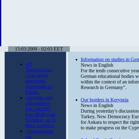
15:03:2009 - 02:03 EET
Information on studies in Ge
«Ο
News in English
Ταχυδρόμος»
For the tenth consecutive year
είναι πάντα
German educational bodies wil
κοντά σας
within the context of an info
συντροφιά με
Research in Germany".
βιβλία.
«Ιστορία μιας
Our borders in Keryneia
εβδομάδας»-
News in English
Στις 14/3/09,
During yesterday's discussion
στις 08.00 ώρα
Turkey, New Democracy Eurod
Ελλάδας, με το
for Ankara to respect the righ
Νίκο Αμανίτη.
to make progress on the Cypr
«Τα πρόσωπα
της