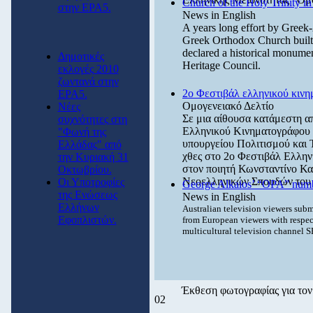
Church of the Holy Trinity i
στην ΕΡΑ5.
News in English
A years long effort by Greek-A
Greek Orthodox Church built 
declared a historical monume
Δημοτικές
Heritage Council.
εκλογές 2010
ζωντανά στην
2ο Φεστιβάλ ελληνικού κιν
ΕΡΑ5.
Ομογενειακό Δελτίο
Νέες
Σε μια αίθουσα κατάμεστη α
συχνότητες στη
Ελληνικού Κινηματογράφου στ
"Φωνή της
υπουργείου Πολιτισμού και 
Ελλάδας" από
χθες στο 2ο Φεστιβάλ Ελλην
την Κυριακή 31
στον ποιητή Κωνσταντίνο Κα
Οκτωβρίου.
Νεοελληνικών Σπουδών του 
Οι Υποτροφίες
George Alkaios’ “OPA” numbe
της Ενώσεως
News in English
Ελλήνων
Australian television viewers subm
Εφοπλιστών.
from European viewers with respect
multicultural television channel 
Έκθεση φωτογραφίας για τον
02