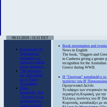
06:11:2010 - 11:11 EET
Book presentation and events 
Η εκπομπή "Ο
News in English
Ταχυδρόμος"
The book, “Diggers and Greek
προσφέρει με
in Canberra giving a greater pu
κλήρωση βιβλία
recognition for the Australian 
στους ακροατές.
Greece during WWII.
"Τα πρόσωπα
της εβδομάδας"
Η "Ομόνοια" καταδικάζει το
με τη Χαρά
πεσόντες του Β' Παγκοσμίο
Τζαναβάρα
Ομογενειακό Δελτίο
Πάοκ -
Το κάψιμο των στεφανιών πο
Βιγιαρεάλ, Άεκ
περασμένη Κυριακή, για την 
- Άντερλεχτ και
Έλληνες πεσόντες του Β' Π
Λεβερκούζεν -
Κορυτσάς, καταδικάζει με α
Άρης ζωντανά
Ελληνικής Μειονότητας "Ομ