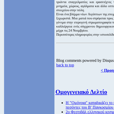
τριάντα επαγγελματίες και ερασιτέχνε
μνημεία, χώρους, αγάλματα και άλλο οπτ
στοιχείου στην πόλη.
Είναι ένα βλέμμα νέων Αιγύπτιων της επο
ξεχωριστά. Μια ματιά που στρέφεται προς 
γόνιμα στην ετερογενή στρωματογραφία τ
καλλιέργεια ενός σύγχρονου δημιουργικού
μέχρι τις 24 Νοεμβρίου.
Περισσότερες πληροφορίες στην ιστοσελίδ
Blog comments powered by
Disqus
back to top
< Προη
Ομογενειακό Δελτίο
Η "Ομόνοια" καταδικάζει το 
πεσόντες του Β' Παγκοσμίο
2ο Φεστιβάλ ελληνικού κιν