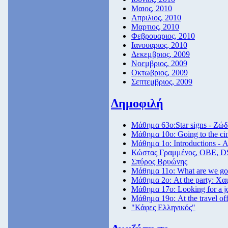
Μαιος, 2010
Απριλιος, 2010
Μαρτιος, 2010
Φεβρουαριος, 2010
Ιανουαριος, 2010
Δεκεμβριος, 2009
Νοεμβριος, 2009
Οκτωβριος, 2009
Σεπτεμβριος, 2009
Δημοφιλή
Μάθημα 63ο:Star signs - Ζώδ
Μάθημα 10ο: Going to the c
Μάθημα 1ο: Introductions - 
Κώστας Γραμμένος, ΟΒΕ, D
Σπύρος Βρυώνης
Μάθημα 11ο: What are we goi
Μάθημα 2ο: At the party: Χαι
Μάθημα 17ο: Looking for a 
Μάθημα 19ο: At the travel off
"Κάφες Ελληνικός"