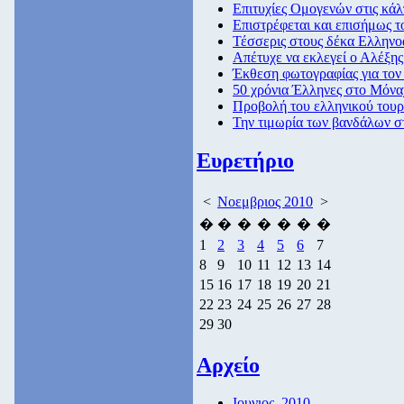
Επιτυχίες Ομογενών στις κάλ
Επιστρέφεται και επισήμως 
Τέσσερις στους δέκα Ελληνοα
Απέτυχε να εκλεγεί ο Αλέξης
Έκθεση φωτογραφίας για τον
50 χρόνια Έλληνες στο Μόνα
Προβολή του ελληνικού τουρ
Την τιμωρία των βανδάλων σ
Ευρετήριο
<
Νοεμβριος 2010
>
�
�
�
�
�
�
�
1
2
3
4
5
6
7
8
9
10
11
12
13
14
15
16
17
18
19
20
21
22
23
24
25
26
27
28
29
30
Αρχείο
Ιουνιος, 2010