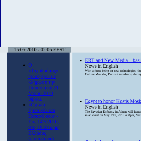
15:05:2010 - 02:05 EEST
ERT and New Media – basic 
Ο
News in English
«Ταχυδρόμος»
With a focus being on new technologies, th
Culture Minister, Pavlos Geroulanos, during
προσφέρει με
κλήρωση την
Παρασκευή 21
Μαΐου 2010
βιβλία.
Egypt to honor Kostis Mos
«Ομιλία
News in English
Ερντογάν και
The Egyptian Embassy in Athens will honor, 
Παπανδρέου»-
in an event on May 19th, 2010 at 8pm, Vasil
Στις 14/5/2010,
στις 19.00 ώρα
Ελλάδας
ζωντανά από