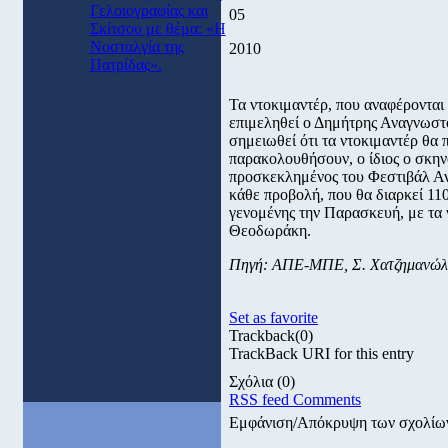
Γελοιογραφίας και
05
Σκίτσου με θέμα: «Η
Νοσταλγία της
2010
Πατρίδας».
Τα ντοκιμαντέρ, που αναφέρονται 
επιμεληθεί ο Δημήτρης Αναγνωστόπ
σημειωθεί ότι τα ντοκιμαντέρ θα 
παρακολουθήσουν, ο ίδιος ο σκην
προσκεκλημένος του Φεστιβάλ Αντ
κάθε προβολή, που θα διαρκεί 11
γενομένης την Παρασκευή, με τα 
Θεοδωράκη.
Πηγή: ΑΠΕ-ΜΠΕ, Σ. Χατζημανώλ
Set as favorite
Trackback
(0)
TrackBack URI for this entry
Σχόλια
(0)
RSS feed Comments
Εμφάνιση/Απόκρυψη των σχολίω