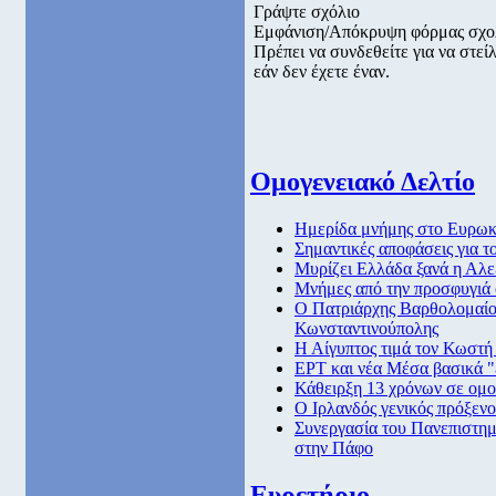
Γράψτε σχόλιο
Εμφάνιση/Απόκρυψη φόρμας σχο
Πρέπει να συνδεθείτε για να στε
εάν δεν έχετε έναν.
Ομογενειακό Δελτίο
Ημερίδα μνήμης στο Ευρωκο
Σημαντικές αποφάσεις για τ
Μυρίζει Ελλάδα ξανά η Αλε
Μνήμες από την προσφυγιά
Ο Πατριάρχης Βαρθολομαίος 
Κωνσταντινούπολης
Η Αίγυπτος τιμά τον Κωστ
ΕΡΤ και νέα Μέσα βασικά "ε
Κάθειρξη 13 χρόνων σε ομο
Ο Ιρλανδός γενικός πρόξενο
Συνεργασία του Πανεπιστημ
στην Πάφο
Ευρετήριο