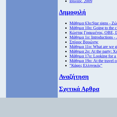
Ιουλιος, 2009
Δημοφιλή
Μάθημα 63ο:Star signs - Ζώ
Μάθημα 10ο: Going to the 
Κώστας Γραμμένος, ΟΒΕ, 
Μάθημα 1ο: Introductions -
Σπύρος Βρυώνης
Μάθημα 11ο: What are we go
Μάθημα 2ο: At the party: Χ
Μάθημα 17ο: Looking for a
Μάθημα 19ο: At the travel o
"Κάφες Ελληνικός"
Αναζήτηση
Σχετικά Αρθρα